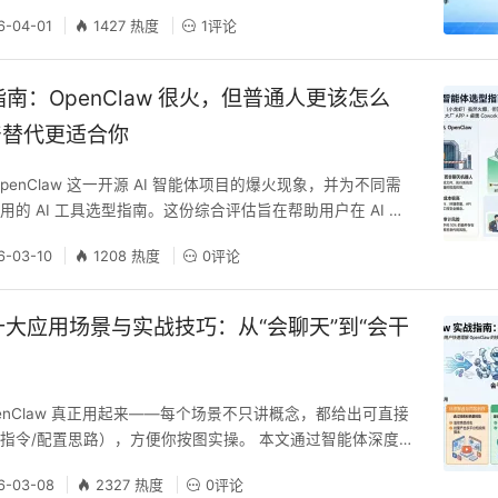
项目。 核心价值： - 先写规格，后写代码，避免返工 - 规
6-04-01
1427 热度
1评论
实现有据可依 - 支持 20+ AI 编码助手（Cursor、Claud
surf 等） - 完全开源，轻量级，无需 A
指南：OpenClaw 很火，但普通人更该怎么
产替代更适合你
penClaw 这一开源 AI 智能体项目的爆火现象，并为不同需
的 AI 工具选型指南。这份综合评估旨在帮助用户在 AI 时
自身场景的“数字员工”。
6-03-10
1208 热度
0评论
w 十大应用场景与实战技巧：从“会聊天”到“会干
enClaw 真正用起来——每个场景不只讲概念，都给出可直接
指令/配置思路），方便你按图实操。 本文通过智能体深度
网数百篇 OpenClaw 从安装入门到实战相关文档汇总而
6-03-08
2327 热度
0评论
OpenClaw 是什么：先把“能力边界”想清楚 OpenClaw 是