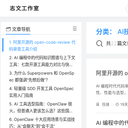
志文工作室
🗂️ 文章导航
分类：
AI
1. 阿里开源的 open-code-review 代
共22篇文
码审查工具介绍
2. AI 编程中的代码知识图谱与上下文
工具：七款开源工具能力对比与快速
上手
阿里开源的 op
3. 为什么 Superpowers 和 OpenSp
ec 都强调”先想后做”？
AI 编程时代代码
4. 轻量级 SDD 开发工具 OpenSpec
性、性能与选型，
实用入门指南
下文的知识图谱/语
5. AI 工具选型指南：OpenClaw 很
任侠
19
ent（如 open
火，但普通人更该怎么选？这些国产
下文，二者是\"消
替代更适合你
6. OpenClaw 十大应用场景与实战技
AI 编程中
巧：从“会聊天”到“会干活”