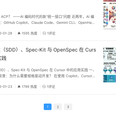
ACP？ ——AI 编码时代的新“统一接口”问题 近两年，AI 编
Hub Copilot、Claude Code、Gemini CLI、OpenHand
e、Kimi CLI、OpenCode……但开发体验却愈发割裂： 每个编辑
6-01-28
1595 热度
1评论
助手写一套插件：VS Code 一套、JetBrains 一套、Neovi
DD）、Spec‑Kit 与 OpenSpec 在 Curs
实践
、Spec‑Kit 与 OpenSpec 在 Cursor 中的应用实践 一、
. 背景：为什么需要规格驱动开发？ 在使用 Copilot、Cursor、
e 等 AI 编码助手时，常见几个问题： 需求只在聊天里：聊着聊着
6-01-23
1799 热度
1评论
I 开始\"瞎编\"； 实现不一致：同一功能反复生成，风格和边
 不可追溯：代码改了一堆，后
1
2
3