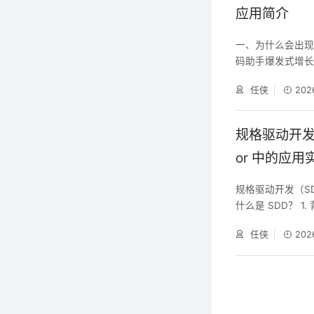
应用简介
一、为什么会出现 
码助手爆发式增长：Git
s、Qwen Cod
任侠
202
器都要为每一个 AI 
m/Emacs
规格驱动开发（S
or 中的应用
规格驱动开发（SDD）
什么是 SDD？ 1
Claude Cod
任侠
202
就跑题，多轮后 A
界条件都不一样；