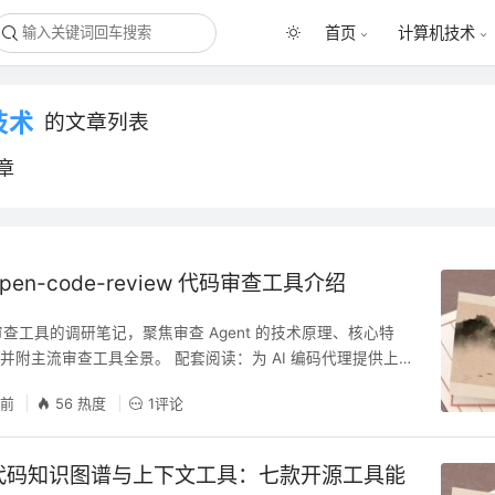
首页
计算机技术
技术
的文章列表
章
en-code-review 代码审查工具介绍
审查工具的调研笔记，聚焦审查 Agent 的技术原理、核心特
并附主流审查工具全景。 配套阅读：为 AI 编码代理提供上
义搜索类工具，见 AI 代码知识图谱与上下文工具。审查 Ag
天前
56 热度
1评论
-code-review）可通过 MCP 调用这些图谱/搜索工具获取精准上
费端 × 供给端\"的互补关系。 背景：AI 编程时代的代码质
的代码知识图谱与上下文工具：七款开源工具能