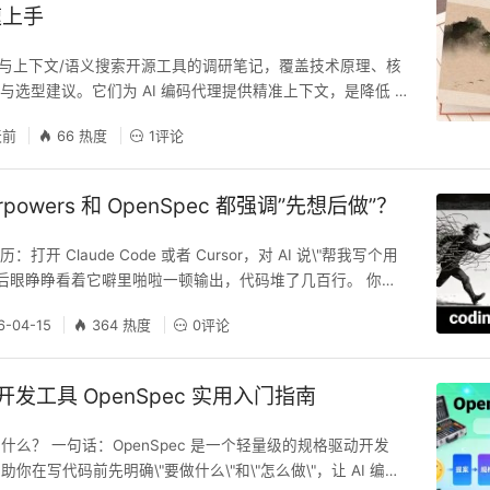
速上手
谱与上下文/语义搜索开源工具的调研笔记，覆盖技术原理、核
与选型建议。它们为 AI 编码代理提供精准上下文，是降低 T
升审查与理解准确度的基础设施。 配套阅读：代码审查 Agent
天前
66 热度
1评论
查工具技术介绍。审查 Agent（如 open-code-review）可
本文这些图谱/搜索工具获取上下文，二者是\"消费端 × 供
rpowers 和 OpenSpec 都强调”先想后做”？
开 Claude Code 或者 Cursor，对 AI 说\"帮我写个用
然后眼睁睁看着它噼里啪啦一顿输出，代码堆了几百行。 你仔
辑是对的，但密码存储用的是明文，session 处理有问题，
6-04-15
364 热度
0评论
了一堆你根本不需要的功能。 你让它改，它改完又引入了新 bu
 不够聪明。是你没有明确的告诉它要做什么和怎么做。 痛点：
 开发工具 OpenSpec 实用入门指南
 是什么？ 一句话：OpenSpec 是一个轻量级的规格驱动开发
你在写代码前先明确\"要做什么\"和\"怎么做\"，让 AI 编码