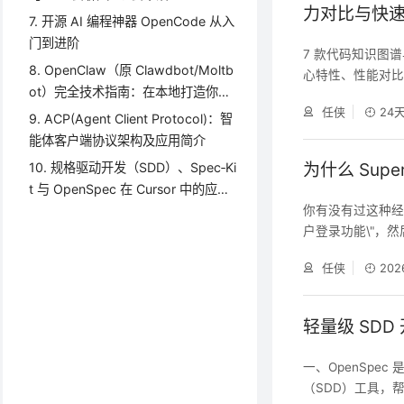
力对比与快
7. 开源 AI 编程神器 OpenCode 从入
门到进阶
7 款代码知识图
8. OpenClaw（原 Clawdbot/Moltb
心特性、性能对比
ot）完全技术指南：在本地打造你的
oken 消耗、提
任侠
24
多渠道全能 AI 智能助手中枢
的介绍见 AI 代码审
9. ACP(Agent Client Protocol)：智
通过 MCP 调用
能体客户端协议架构及应用简介
10. 规格驱动开发（SDD）、Spec‑Ki
为什么 Supe
t 与 OpenSpec 在 Cursor 中的应用
实践
你有没有过这种经历：打
户登录功能\"，
细一看——登录逻
任侠
202
还\"贴心\"地加
g。 这不是 AI
我们都在假
轻量级 SDD
一、OpenSpec
（SDD）工具，帮助