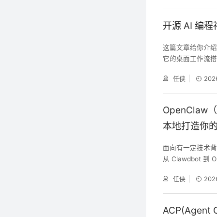
一个开源、本地优
上的“数字员
开源 AI 编程
这篇文章给你介绍一
它的桌面工作流搭档
能自托管的 AI 
任侠
202
什么？ Claude
情。 从你的 Chat
OpenClaw
本地打造你的
面向有一定技术背
从 Clawdbot 
以把它理解为： “
任侠
202
接各种聊天工具
里长期运行，由你完
最
ACP(Agen