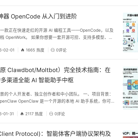
先的 AI 智能体框架，本质是一个运行在你自己电脑或服务器
神器 OpenCode 从入门到进阶
款正在快速走红的开源 AI 编程工具——OpenCode，以及
 OpenWork。 如果你想要一套开源可控、支持多模型、还
编程环境，这篇可以直接收藏当入门指南。 一、OpenCode 是
6-02-01
1665 热度
0评论
 Code 很棒。 但如果你是一个极客，你会对 OpenCode 一见钟
GPT、Claude、Gemini 订阅开始。
（原 Clawdbot/Moltbot）完全技术指南：在
多渠道全能 AI 智能助手中枢
景的个人开发者、独立创作者和中小团队。 一、项目背景：
到 OpenClaw OpenClaw 是一个开源的本地 AI 助手系统，你可
运行在你自己电脑 / 服务器里的多通道 AI 助手中枢”：一侧连
6-01-31
2117 热度
0评论
和开发环境，另一侧连接各类大模型和工具，在本地私有环境
全掌控。 它的命名经历了一段曲折的历史： Clawdbot：
t Client Protocol)：智能体客户端协议架构及