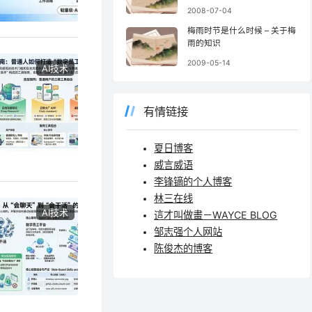
2008-07-04
梅雨时节是什么时候 – 关于梅
雨的知识
2009-05-14
AI技术
有情链接
夏日博客
威言威语
李锋镝的个人博客
林三在线
AI技术
這才叫做畫－WAYCE BLOG
邹志强个人网站
陈俊杰的博客