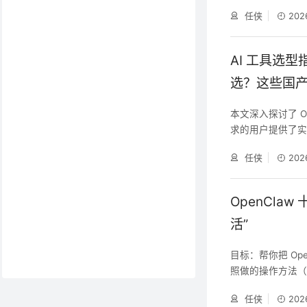
助手更好地理解你的
任侠
202
格、设计、任务联动，
e Code、Wind
AI 工具选型
选？这些国
本文深入探讨了 O
求的用户提供了实用
代高效选择最契合
任侠
202
OpenCla
活”
目标：帮你把 Op
照做的操作方法（
研究能力，搜集互联
任侠
202
成，仅供参考。 一、