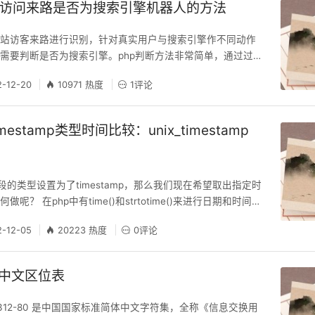
站访问来路是否为搜索引擎机器人的方法
网站访客来路进行识别，针对真实用户与搜索引擎作不同动作
需要判断是否为搜索引擎。php判断方法非常简单，通过过
 参数即可进行识别，以下是摘录某开源程序的相关源码： private
2-12-20
10971 热度
1评论
t() { if (empty($_SERVER
imestamp类型时间比较：unix_timestamp
字段的类型设置为了timestamp，那么我们现在希望取出指定时
呢？ 在php中有time()和strtotime()来进行日期和时间戳
ql中也有类似的函数，它们就是unix_timestamp()和from_
2-12-05
20223 热度
0评论
举例说明，参考如下sql语句： Select * FROM (`x60_usr_subs
体中文区位表
GB 2312-80 是中国国家标准简体中文字符集，全称《信息交换用