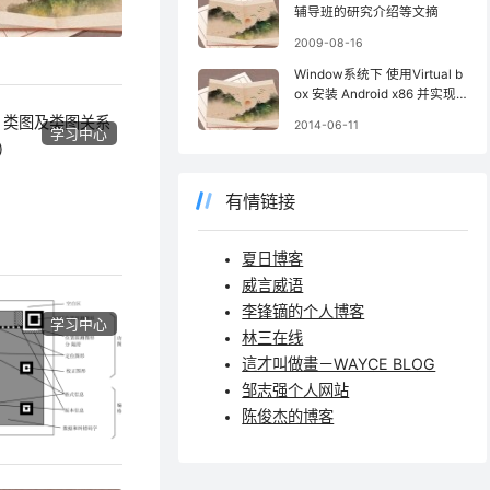
辅导班的研究介绍等文摘
2009-08-16
Window系统下 使用Virtual b
ox 安装 Android x86 并实现
竖屏
2014-06-11
学习中心
有情链接
夏日博客
威言威语
李锋镝的个人博客
学习中心
林三在线
這才叫做畫－WAYCE BLOG
邹志强个人网站
陈俊杰的博客