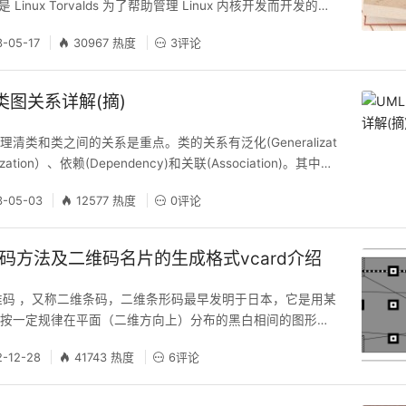
是 Linux Torvalds 为了帮助管理 Linux 内核开发而开发的一
制软件。 在 windows 下安装使用 Git 主要方法有两种：m
3-05-17
30967 热度
3评论
in。Cygwin 和 Linux 使用方法类似，在此不进行详细介绍；Win
类图关系详解(摘)
清类和类之间的关系是重点。类的关系有泛化(Generalizat
ization）、依赖(Dependency)和关联(Association)。其中关
聚合关系(Aggregation)，合成关系(Composition)。
3-05-03
12577 热度
0评论
这些关系。 UML 类图基本概念 类图（Class Diagra
向对象系统建模
维码方法及二维码名片的生成格式vcard介绍
 二维码 ，又称二维条码，二维条形码最早发明于日本，它是用某
形按一定规律在平面（二维方向上）分布的黑白相间的图形记
，在代码编制上巧妙地利用构成计算机内部逻辑基础的“0”、
2-12-28
41743 热度
6评论
念，使用若干个与二进制相对应的几何形体来表示文字数值信
入设备或光电扫描设备自动识读以实现信息自动处理。它具有
共性：每种码制有其特定的字符集；