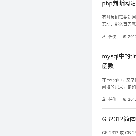
php判断网
有时我们需要对
实现，那么首先就
滤$_SERVER
任侠
201
function getRobo
mysql中的t
函数
在mysql中，某
间段的记录，该如何做
的格式化，而在mys
任侠
201
unixtime()函数 
crib
GB2312简
GB 2312 或 