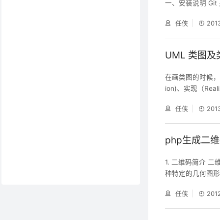
一、安装说明 Git 
个开放源码的版本控
任侠
201
sysgit和Cygw
dows
UML 类图及
在画类图的时候，理
ion)、实现（Real
联又分为一般关联关系和
任侠
201
下面我们结合实例理解
m）: 类图是面
php生成二
1. 二维码简介
种特定的几何图
录数据符号信息的
任侠
201
“1”比特流的概
息，通过图象输
条码技术的一些