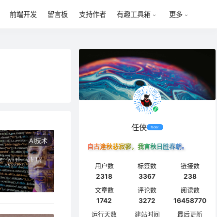
前端开发
留言板
支持作者
有趣工具箱
更多
任侠
feder
AI技术
自古逢秋悲寂寥，我言秋日胜春朝。
用户数
标签数
链接数
2318
3367
238
文章数
评论数
阅读数
1742
3272
16458770
运行天数
建站时间
最后更新