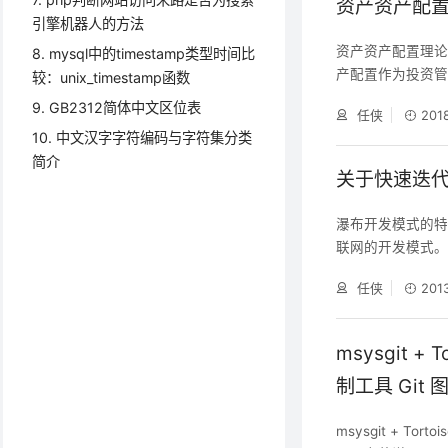
资产资产配
引擎机器人的方法
资产资产配置理论与
8. mysql中的timestamp类型时间比
产配置作为投资管
较：unix_timestamp函数
协调提高收益与降
9. GB2312简体中文区位表
任侠
201
答案： B 2 .
10. 中文汉字字符编码与字符集分类
上的再配置。 A.1个
简介
关于快速迭
瀑布开发模式的
联网的开发模式
发方法。这里摘录
任侠
201
中是这样解释的
在敏捷开发中，
过测试，具备集
msysgit +
制工具 Git
msysgit + To