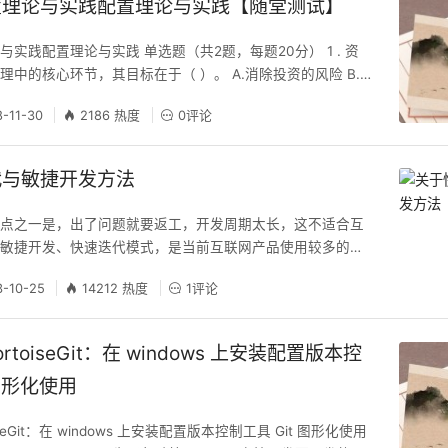
置理论与实践配置理论与实践【随堂测试】
实践配置理论与实践 单选题（共2题，每题20分） 1 . 资
理中的核心环节，其目标在于（ ）。 A.消除投资的风险 B.
低风险之间的关系 C.增强资金的流动性 D.吸引投资者 我的
8-11-30
2186 热度
0评论
 战术资产配置，通常以（ ）到（ ）为考量，可理解为在时间维度
月，1年 B.3个月,1年 C.1个月,3年 D.3个月
代与敏捷开发方法
特点之一是，出了问题就要返工，开发周期太长，这不适合互
。敏捷开发、快速迭代模式，是当前互联网产品使用较多的开
一篇相关文章，以供学习参考。 1. 什么是敏捷开发 百度百科
3-10-25
14212 热度
1评论
：敏捷开发是一种以人为核心、迭代、循序渐进的开发方法。
软件项目的构建被切分成多个子项目，各个子项目的成果都经
成和可运行的特征。换言之，就是把一个大
 TortoiseGit：在 windows 上安装配置版本控
 图形化使用
rtoiseGit：在 windows 上安装配置版本控制工具 Git 图形化使用