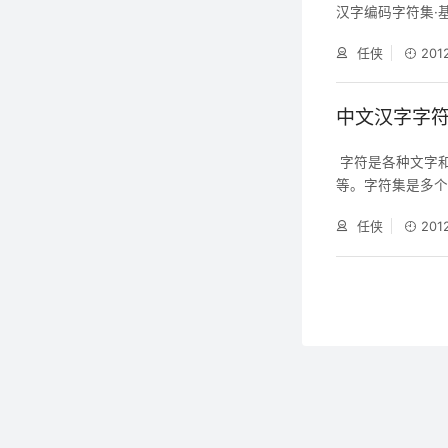
汉字编码字符集·基
日实施。GB231
任侠
201
标准共收录6763
了包括拉丁字母
中文汉字字
字符是各种文字
等。字符集是多
不同。常见字符集名
任侠
201
18030字符集、
要进行字符编码，
且还分为简体中