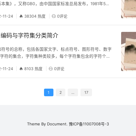
本集》，又称GB0，由中国国家标准总局发布，1981年5月1
2编码通行于中国大陆；新加坡等地也采用此编码。 GB 2312
2-11-24
38304 热度
0评论
个汉字，其中一级汉字3755个，二级汉字3008个；同时收录
、希腊字母、日文平假名及片假名字母、俄语西里尔字
符编码与字符集分类简介
和符号的总称，包括各国家文字、标点符号、图形符号、数字
个字符的集合，字符集种类较多，每个字符集包含的字符个数
称有：ASCII字符集、GB2312字符集、BIG5字符集、 GB
2-11-24
8103 热度
0评论
Unicode字符集等。计算机要准确的处理各种字符集文字，需
以便计算机能够识别和存储各种文字。 中文文字数目大，而
文和
1
2
…
17
Theme By
Document.
豫ICP备11007008号-3