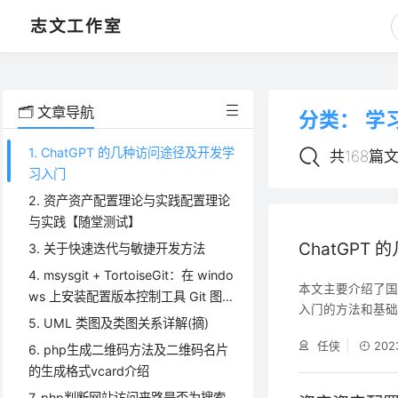
课程学习中心，学习文章、资源
志文工作室
🗂️ 文章导航
分类：
学
1. ChatGPT 的几种访问途径及开发学
共168篇
习入门
2. 资产资产配置理论与实践配置理论
与实践【随堂测试】
ChatGP
3. 关于快速迭代与敏捷开发方法
4. msysgit + TortoiseGit：在 windo
本文主要介绍了国内
ws 上安装配置版本控制工具 Git 图形
入门的方法和基
化使用
5. UML 类图及类图关系详解(摘)
任侠
202
6. php生成二维码方法及二维码名片
的生成格式vcard介绍
7. php判断网站访问来路是否为搜索