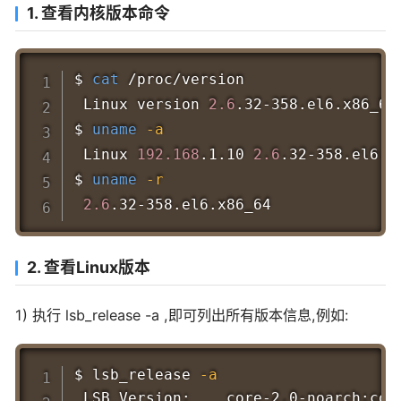
1. 查看内核版本命令
Copy
$ 
cat
 /proc/version

 Linux version 
2.6
.32-358.el6.x86_64
$ 
uname
-a
 Linux 
192.168
.1.10 
2.6
.32-358.el6.x
$ 
uname
-r
2.6
2. 查看Linux版本
1) 执行 lsb_release -a ,即可列出所有版本信息,例如:
Copy
$ lsb_release 
-a
 LSB Version:    core-2.0-noarch:cor