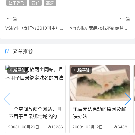
让子弹飞
贺岁
高清
上一篇
下一篇
VS插件（支持vs2010可用）Visual AssistX 10.6.1837安装包和破解补丁下载
vm虚拟机安装xp找不到硬盘无法启动的原因
文章推荐
电脑基础
电脑基础
一个空间放两个网站，且
迅雷无法启动的原因及解
不用子目录绑定域名的方
决办法
法
2008年08月29日
15236
2009年02月12日
6488