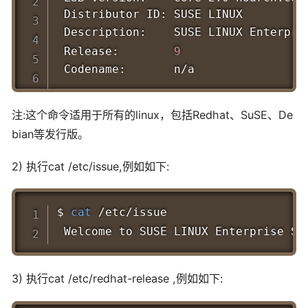
 Distributor ID: SUSE LINUX

 Description:    SUSE LINUX Enterpri
 Release:        
9
注:这个命令适用于所有的linux，包括Redhat、SuSE、De
bian等发行版。
2) 执行cat /etc/issue,例如如下:
Copy
$ 
cat
 /etc/issue

 Welcome to SUSE LINUX Enterprise Se
3) 执行cat /etc/redhat-release ,例如如下: