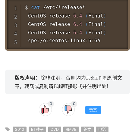
Copy
$ 
cat
 /etc/*release*

 CentOS release 
6.4
(
Final
)
 CentOS release 
6.4
(
Final
)
 CentOS release 
6.4
(
Final
)
版权声明：
除非注明，否则均为
原创文
志文工作室
章，转载或复制请以超链接形式并注明出处！
0
0
赞赏
2010
BT种子
DVD
RMVB
姜文
电影