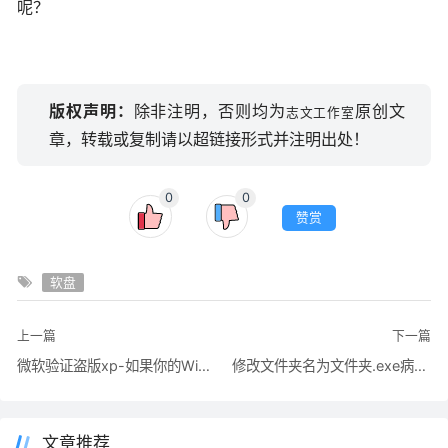
呢？
版权声明：
除非注明，否则均为
原创文
志文工作室
章，转载或复制请以超链接形式并注明出处！
0
0
赞赏
软盘
上一篇
下一篇
微软验证盗版xp-如果你的Windows黑屏了怎么办？
修改文件夹名为文件夹.exe病毒的解决方法
文章推荐