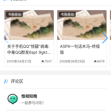
电脑基础
电脑基础
关于手机QQ"惊囍"病毒:
ASPX一句话木马–终极
中毒QQ群发6spt 9gkt
版
3ep8 72ub k76m s6g7
2010年04月27日
7507
2008年06月29日
6679
等
评论区
恨相知晚
一起参与讨论！