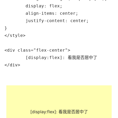
	display: flex;

	align-items: center;

	justify-content: center;

}

</style>

<div class="flex-center">

	[display:flex]: 看我是否居中了

</div>
[display:flex]: 看我是否居中了