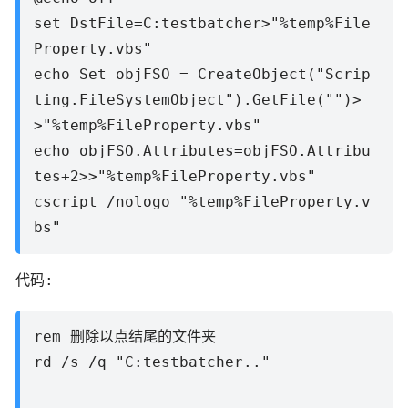
set DstFile=C:testbatcher>"%temp%File
Property.vbs"
echo Set objFSO = CreateObject("Scrip
ting.FileSystemObject").GetFile("")>
>"%temp%FileProperty.vbs"
echo objFSO.Attributes=objFSO.Attribu
tes+2>>"%temp%FileProperty.vbs"
cscript /nologo "%temp%FileProperty.v
bs"
代码:
rem 删除以点结尾的文件夹
rd /s /q "C:testbatcher.."