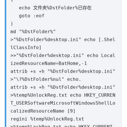
echo 文件夹%DstFolder%已存在
goto :eof
)
md "%DstFolder%"
>"%DstFolder%desktop.ini" echo [.Shel
lClassInfo]
>>"%DstFolder%desktop.ini" echo Local
izedResourceName=BatHome,-1
attrib +s +h "%DstFolder%desktop.ini"
>"\?%DstFolder%nul" echo.
attrib +s +h "%DstFolder%desktop.ini"
>%temp%UnlockReg.txt echo HKEY_CURREN
T_USERSoftwareMicrosoftWindowsShellLo
calizedResourceName [9]
regini %temp%UnlockReg.txt
>%temp%LockReg.txt echo HKEY_CURRENT_