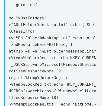
goto :eof
)
md "%DstFolder%"
>"%DstFolder%desktop.ini" echo [.Shel
lClassInfo]
>>"%DstFolder%desktop.ini" echo Local
izedResourceName=BatHome,-1
attrib +s +h "%DstFolder%desktop.ini"
>%temp%UnlockReg.txt echo HKEY_CURREN
T_USERSoftwareMicrosoftWindowsShellLo
calizedResourceName [9]
regini %temp%UnlockReg.txt
>%temp%LockReg.txt echo HKEY_CURRENT_
USERSoftwareMicrosoftWindowsShellLoca
lizedResourceName [8]
>>%temp%LockReg.txt echo "BatHome,-