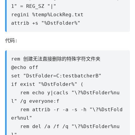
1" = REG_SZ "|"
regini %temp%LockReg.txt
attrib +s "%DstFolder%"
代码:
rem 创建无法直接删除的特殊字符文件夹
@echo off
set "DstFolder=C:testbatcherB"
if exist "%DstFolder%" (
rem echo y|cacls "\?%DstFolder%nu
l" /g everyone:f
rem attrib -r -a -s -h "\?%DstFold
er%nul"
rem del /a /f /q "\?%DstFolder%nu
l"