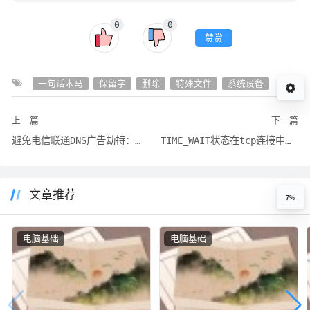
0
0
赞赏
一句话木马
保留字
删除
特殊文件
系统设备
上一篇
下一篇
避免电信联通DNS广告劫持：使用免费稳定的DNS
TIME_WAIT状态在tcp连接中的含义与作用
文章推荐
7%
电脑基础
电脑基础