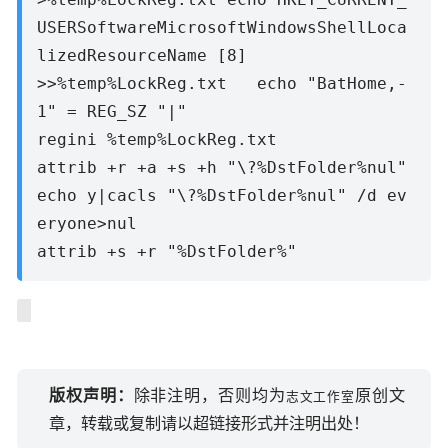
USERSoftwareMicrosoftWindowsShellLoca
lizedResourceName [8]
>>%temp%LockReg.txt echo "BatHome,-
1" = REG_SZ "|"
regini %temp%LockReg.txt
attrib +r +a +s +h "\?%DstFolder%nul"
echo y|cacls "\?%DstFolder%nul" /d ev
eryone>nul
attrib +s +r "%DstFolder%"
版权声明：
除非注明，否则均为
原创文
志文工作室
章，转载或复制请以超链接形式并注明出处！