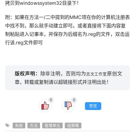
拷贝到windowssystem32目录下！
附：如果在方法一/二中提到的MMC项在你的计算机注册表
中找不到，那么就手动建立即可。或者直接将下面内容复
制粘贴进入记事本，并保存为后缀名为.reg的文件，双击运
行该.reg文件即可
版权声明：
除非注明，否则均为
原创文
志文工作室
章，转载或复制请以超链接形式并注明出处！
0
0
赞赏
失败
方法
管理单元
组策略