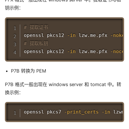
钥示例：
Copy
# 提取证书
openssl pkcs12 
-in
 lzw.me.pfx 
-nokey
# 提取私钥
openssl pkcs12 
-in
 lzw.me.pfx 
-nocer
P7B 转换为 PEM
P7B 格式一般出现在 windows server 和 tomcat 中。转
换示例：
Copy
openssl pkcs7 
-print_certs
-in
 lzwme