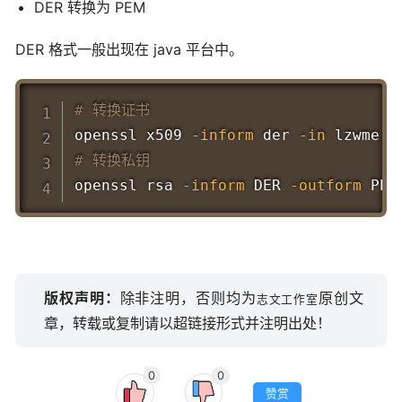
DER 转换为 PEM
DER 格式一般出现在 java 平台中。
Copy
# 转换证书
openssl x509 
-inform
 der 
-in
 lzwme.c
# 转换私钥
openssl rsa 
-inform
 DER 
-outform
 PEM
版权声明：
除非注明，否则均为
原创文
志文工作室
章，转载或复制请以超链接形式并注明出处！
0
0
赞赏