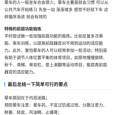
晕车的人一般坐车也会很少。晕车主要是就会习惯 可以从
公共汽车开始练习 先坐一站 渐渐增多 感觉不好就下车 这
样循序渐进 就会有效的
特殊的前庭功能锻炼
平时尝试做一些加强前庭功能的锻炼。比如反复多次乘
船、乘车训练，以提高前庭器官对不规则运动的适应能
力。此外，害怕晕车的人可以经常参加一些活动，特别是
有助于调节人体位置平衡的体育项目，如原地慢慢旋转、
秋千、滑梯、单双杠、垫上滚翻等运动项目，能提高前庭
器官的适应能力。
最后总结一下简单可行的要点
晕车原因在于内耳迷路；
预防晕车注意：晕车药、不宜过饥或过饱、分散注意力、
鲜姜、桔皮、风油精、止痛膏；