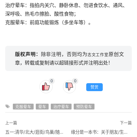
治疗晕车：指掐内关穴、静卧休息、勿进食饮水、通风、
深呼吸、热毛巾擦脸、酸性食物；
克服晕车：前庭功能锻炼（多坐车等）。
版权声明：
除非注明，否则均为
原创文
志文工作室
章，转载或复制请以超链接形式并注明出处！
0
0
赞赏
克服晕车
晕车
治疗晕车
预防晕车
上一篇
下一篇
五一:清华/北大/逛街/鸟巢/随感 2011-05-01
缘分是一本书：关于朋友/生活/工作/爱情/婚姻