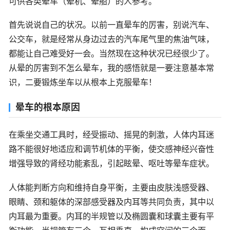
可供各类晕车（晕机、晕船）的人参考。
首先说说自己的状况。以前一直晕车的厉害，别说汽车、
公交车，就是经常从身边过去的汽车尾气里的焦油气味，
都能让自己难受好一会。当然现在这种状况已经很少了。
从晕的厉害到不怎么晕车，我的感悟就是一要注意基本常
识，二要锻炼坐车以从根本上克服晕车！
晕车的根本原因
在乘坐交通工具时，经受振动、摇晃的刺激，人体内耳迷
路不能很好地适应和调节机体的平衡，使交感神经兴奋性
增强导致的肾经功能紊乱，引起眩晕、呕吐等晕车症状。
人体能判断方向和维持自身平衡，主要由皮肤浅感受器、
眼睛、颈和躯体的深部感受器及内耳等共同负责，其中以
内耳最为重要。内耳的半规管以及椭圆囊和球囊主要有平