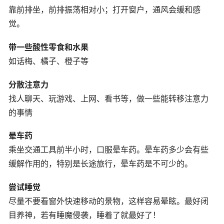
靠前排坐，前排振荡相对小；打开窗户，通风会缓和感
觉。
带一些酸性零食和水果
如话梅、橘子、橙子等
分散注意力
找人聊天、玩游戏、上网、看书等，做一些能转移注意力
的事情
晕车药
乘坐交通工具前半小时，口服晕车药。晕车药多少会有些
缓解作用的，特别是长途旅行，晕车药是不可少的。
尝试睡觉
尽量不要看窗外快速移动的景物，这样容易晕眩。最好闭
目养神，若有睡魔侵袭，睡着了就最好了！