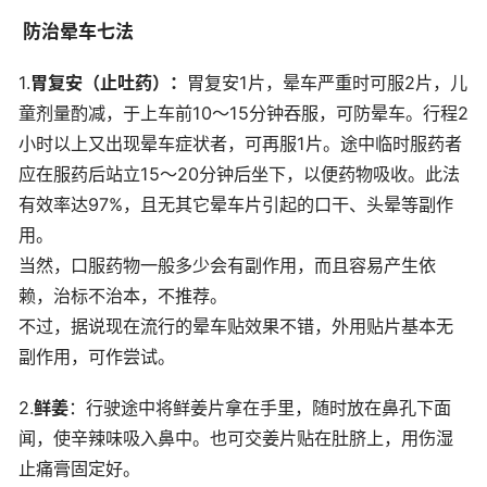
防治晕车七法
1.
胃复安（止吐药）：
胃复安1片，晕车严重时可服2片，儿
童剂量酌减，于上车前10～15分钟吞服，可防晕车。行程2
小时以上又出现晕车症状者，可再服1片。途中临时服药者
应在服药后站立15～20分钟后坐下，以便药物吸收。此法
有效率达97%，且无其它晕车片引起的口干、头晕等副作
用。
当然，口服药物一般多少会有副作用，而且容易产生依
赖，治标不治本，不推荐。
不过，据说现在流行的晕车贴效果不错，外用贴片基本无
副作用，可作尝试。
2.
鲜姜
：行驶途中将鲜姜片拿在手里，随时放在鼻孔下面
闻，使辛辣味吸入鼻中。也可交姜片贴在肚脐上，用伤湿
止痛膏固定好。