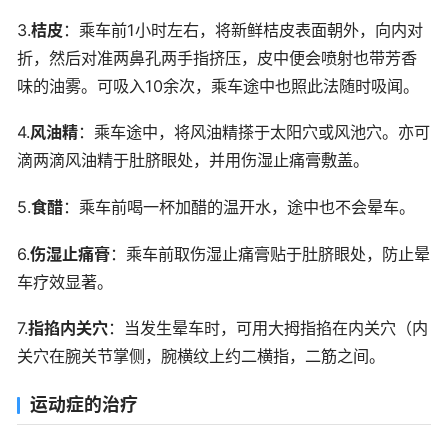
3.
桔皮
：乘车前1小时左右，将新鲜桔皮表面朝外，向内对
折，然后对准两鼻孔两手指挤压，皮中便会喷射也带芳香
味的油雾。可吸入10余次，乘车途中也照此法随时吸闻。
4.
风油精
：乘车途中，将风油精搽于太阳穴或风池穴。亦可
滴两滴风油精于肚脐眼处，并用伤湿止痛膏敷盖。
5.
食醋
：乘车前喝一杯加醋的温开水，途中也不会晕车。
6.
伤湿止痛膏
：乘车前取伤湿止痛膏贴于肚脐眼处，防止晕
车疗效显著。
7.
指掐内关穴
：当发生晕车时，可用大拇指掐在内关穴（内
关穴在腕关节掌侧，腕横纹上约二横指，二筋之间。
运动症的治疗