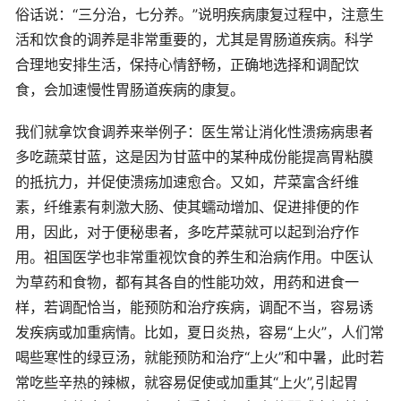
俗话说：“三分治，七分养。”说明疾病康复过程中，注意生
活和饮食的调养是非常重要的，尤其是胃肠道疾病。科学
合理地安排生活，保持心情舒畅，正确地选择和调配饮
食，会加速慢性胃肠道疾病的康复。
我们就拿饮食调养来举例子：医生常让消化性溃疡病患者
多吃蔬菜甘蓝，这是因为甘蓝中的某种成份能提高胃粘膜
的抵抗力，并促使溃疡加速愈合。又如，芹菜富含纤维
素，纤维素有刺激大肠、使其蠕动增加、促进排便的作
用，因此，对于便秘患者，多吃芹菜就可以起到治疗作
用。祖国医学也非常重视饮食的养生和治病作用。中医认
为草药和食物，都有其各自的性能功效，用药和进食一
样，若调配恰当，能预防和治疗疾病，调配不当，容易诱
发疾病或加重病情。比如，夏日炎热，容易“上火”，人们常
喝些寒性的绿豆汤，就能预防和治疗“上火”和中暑，此时若
常吃些辛热的辣椒，就容易促使或加重其“上火”,引起胃