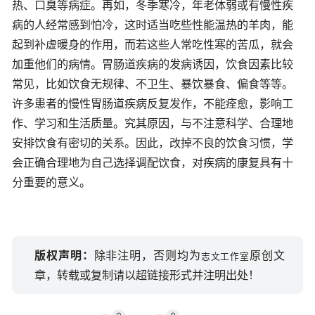
热、口臭等病症。再如，冬季寒冷，年老体弱或有慢性疾
病的人经常感到怕冷，这时适当吃些性能温热的羊肉，能
起到补虚暖身的作用，而若这些人常吃性寒的苦瓜，就会
加重他们的病情。胃肠道疾病的发病诱因，饮食因素比较
常见，比如饮食无规律、不卫生、暴饮暴食、偏食等等。
许多患者的慢性胃肠道疾病反复发作，不能痊愈，影响工
作、学习和生活质量。究其原因，与不注意科学、合理地
安排饮食有密切的关系。因此，改掉不良的饮食习惯，学
会正确合理地为自己选择调配饮食，对疾病的康复具有十
分重要的意义。
版权声明：
除非注明，否则均为
原创文
志文工作室
章，转载或复制请以超链接形式并注明出处！