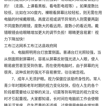
的！（走路、上课看黑板、看电影电视等）。如果度数比
较低，比如在300度内，裸眼看屏幕比较轻松，则无需在用
电脑的时候戴眼镜。高度近视或调节异常的人则需要两副
不同度数的眼镜，度数大的看远用，度数小的看近用。戴
错眼镜会给眼睛增加更大的调节负担！眼睛更容易累！视
力下降加快！
工布江达网系工布江达县政府网
6、电脑照明用台灯放置侧面。普通台灯光照较强，当
从侧面照射屏幕时，容易从屏幕反射强光进入人眼，使人
眼易疲劳甚至受到伤害。而在使用电脑时，由于屏幕的光
很亮，这种反射的强光不容易察觉，往往被忽视。
7、成年人无须护眼。视力保健应该是终身性的。常人
青少年时期和老年时期的视力变化较快，但在人生的各个
阶段都需要给以足够的关注，切莫等到有明显的视力变化
时才引起重视。大家都知道，长时间在电脑前工作会使眼
睛干涩发痒，产生严重的不适感，过度使用电脑会增加患