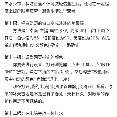
失水少神，多吃香蕉不仅可减轻这些症状，还可在一定程
度上缓解眼睛疲劳，避免眼睛过早衰老.
第十招：
把白皑皑的窗口变成淡淡的苹果绿。
方法是：桌面-右键-属性-外观-高级-项目-窗口-颜色-
其它，色调设为85，饱和度设为90，亮度设为205。然后
单击[添加到自定义颜色]-确定...一路确定
第十一招：
调整网页指定的颜色
你要先进行设置，打开浏览器，点击“工具”，点“INTE
RNET”选项，点右下角的“辅助功能”，然后勾选“不使用网
页中指定的颜色” 点确定退出。OK！
现在打开[我的电脑]或[资源管理器][浏览器〕看看，原
来的冰天雪地是不是已有了春意！天长日久，对眼睛的养
护作用是不可低估的。
第十二招：
在电脑旁放一杯热水