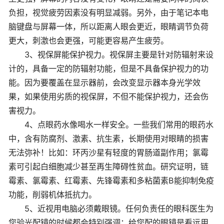
负担，视觉疲劳因素没有明显减弱。另外，由于笔记本电
脑键盘与屏幕一体，所以距离人眼会更近，眼睛调节负荷
更大，刺激也会更强，可能更容易产生疲劳。
3、视保屏能保护视力。视保屏主要是针对防辐射来设
计的，具备一定的防辐射功能，但是不具备保护视力的功
能。因为要覆盖在显示器前，会改变显示器本身光学效
果，如果使用劣质的视保屏，不但不能保护视力，还会伤
害视力。
4、点眼药水像喝水一样安全。一些我们常用的眼药水
中，含有防腐剂、激素、抗生素，长期使用对眼睛的损害
无法弥补！比如：环丙沙星有轻度的胃肠道副作用；氯霉
素可引起白细胞减少甚至再生障碍性贫血。研究证明，链
霉素、氯霉素、红霉素、先锋霉素和多粘菌素B能抑制免疫
功能，削弱机体抵抗力。
5、近视用电脑必须戴眼镜。任何负责任的眼科医生为
您验光配镜的时候都会特别强调：给您配的眼镜是看远用