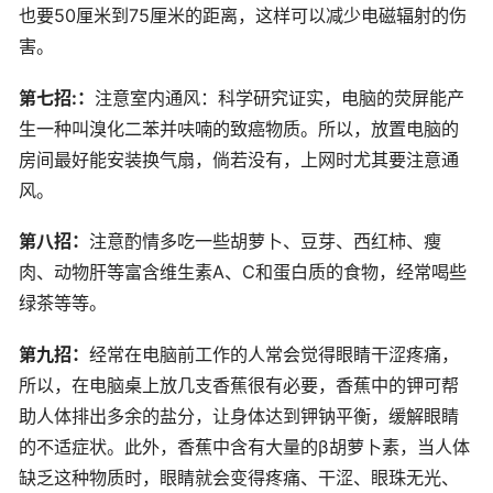
也要50厘米到75厘米的距离，这样可以减少电磁辐射的伤
害。
第七招:：
注意室内通风：科学研究证实，电脑的荧屏能产
生一种叫溴化二苯并呋喃的致癌物质。所以，放置电脑的
房间最好能安装换气扇，倘若没有，上网时尤其要注意通
风。
第八招：
注意酌情多吃一些胡萝卜、豆芽、西红柿、瘦
肉、动物肝等富含维生素A、C和蛋白质的食物，经常喝些
绿茶等等。
第九招：
经常在电脑前工作的人常会觉得眼睛干涩疼痛，
所以，在电脑桌上放几支香蕉很有必要，香蕉中的钾可帮
助人体排出多余的盐分，让身体达到钾钠平衡，缓解眼睛
的不适症状。此外，香蕉中含有大量的β胡萝卜素，当人体
缺乏这种物质时，眼睛就会变得疼痛、干涩、眼珠无光、