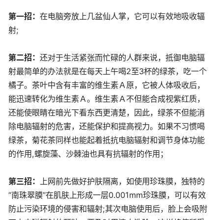
第一招：
在电脑旁放上几盆仙人掌，它可以有效地吸收辐
射;
第二招：
还对于生活紧张而忙碌的人群来说，抵御电脑辐
射最简单的办法就是在每天上午喝2至3杯的绿茶，吃一个
橘子。茶叶中含有丰富的维生素Ａ原，它被人体吸收后，
能迅速转化为维生素Ａ。维生素Ａ不但能合成视紫红质，
还能使眼睛在暗光下看东西更清楚，因此，绿茶不但能消
除电脑辐射的危害，还能保护和提高视力。如果不习惯喝
绿茶，菊花茶同样也能起着抵抗电脑辐射和调节身体功能
的作用,螺旋藻、沙棘油也具有抗辐射的作用；
第三招：
上网前先做好护肤隔离，如使用珍珠膜，独特的
“南珠翠膜”在肌肤上形成一层0.001mm珍珠膜，可以有效
防止污染环境的侵害和辐射;其次电脑使用后，脸上会吸附