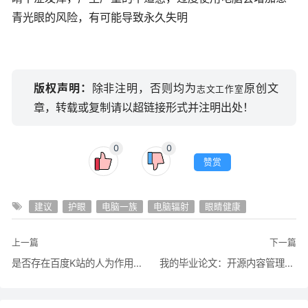
青光眼的风险，有可能导致永久失明
版权声明：
除非注明，否则均为
原创文
志文工作室
章，转载或复制请以超链接形式并注明出处！
0
0
赞赏
建议
护眼
电脑一族
电脑辐射
眼睛健康
上一篇
下一篇
是否存在百度K站的人为作用？当网站被百度拔毛的无奈
我的毕业论文：开源内容管理系统（cms）在网站建设中的应用优势