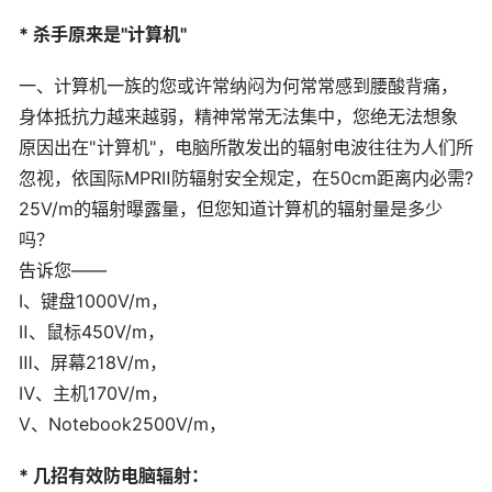
* 杀手原来是"计算机"
一、计算机一族的您或许常纳闷为何常常感到腰酸背痛，
身体抵抗力越来越弱，精神常常无法集中，您绝无法想象
原因出在"计算机"，电脑所散发出的辐射电波往往为人们所
忽视，依国际MPRⅡ防辐射安全规定，在50cm距离内必需?
25V/m的辐射曝露量，但您知道计算机的辐射量是多少
吗？
告诉您——
Ⅰ、键盘1000V/m，
Ⅱ、鼠标450V/m，
Ⅲ、屏幕218V/m，
Ⅳ、主机170V/m，
Ⅴ、Notebook2500V/m，
* 几招有效防电脑辐射：