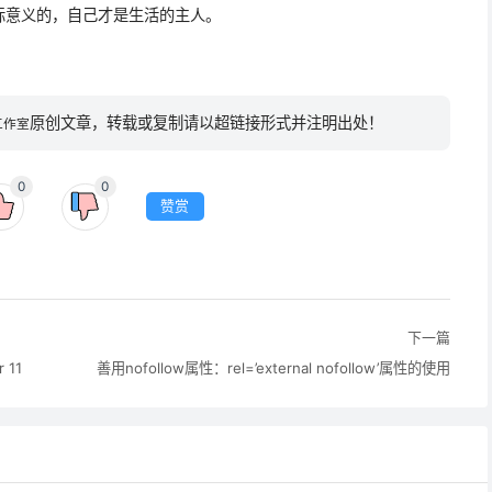
际意义的，自己才是生活的主人。
原创文章，转载或复制请以超链接形式并注明出处！
工作室
0
0
赞赏
下一篇
 11
善用nofollow属性：rel=’external nofollow’属性的使用