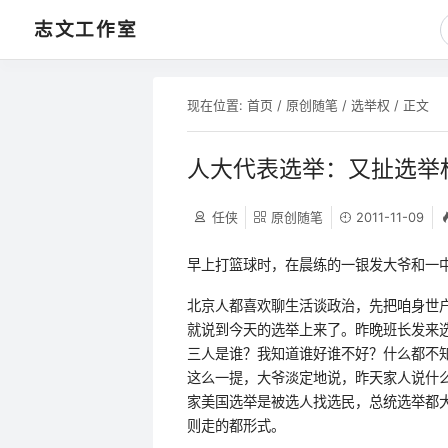
志文工作室
现在位置:
首页
/
原创随笔
/
选举权
/ 正文
人大代表选举：又扯选举
任侠
原创随笔
2011-11-09
早上打篮球时，在晨练的一银发大爷和一
北京人都喜欢聊生活谈政治，先把咱身世
就说到今天的选举上来了。昨晚班长发来
三人是谁？我知道谁好谁不好？什么都不
这么一提，大爷淡定地说，昨天家人说什
家美国选举是被选人找选民，总统选举都
则走的都形式。