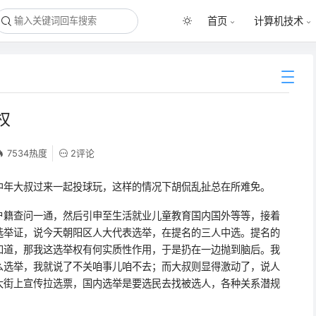
首页
计算机技术
权
7534热度
2评论
中年大叔过来一起投球玩，这样的情况下胡侃乱扯总在所难免。
户籍查问一通，然后引申至生活就业儿童教育国内国外等等，接着
选举证，说今天朝阳区人大代表选举，在提名的三人中选。提名的
知道，那我这选举权有何实质性作用，于是扔在一边抛到脑后。我
么选举，我就说了不关咱事儿咱不去；而大叔则显得激动了，说人
大街上宣传拉选票，国内选举是要选民去找被选人，各种关系潜规