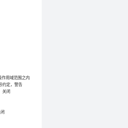
是在块级作用域范围之内

花括号约定，警告

，关闭

闭
