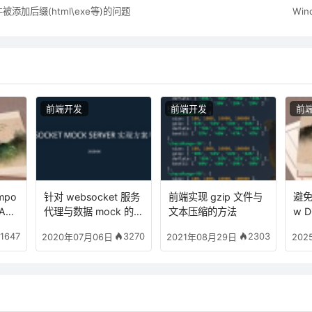
文件被添加后缀(html\exe等)的问题
Win
前端开发
前端开发
前
impo
针对 websocket 服务
前端实现 gzip 文件与
避免
MASc
代理与数据 mock 的方
文本压缩的方法
w 
译与辅
案
脚
1647
3270
2303
2020年07月06日
2021年08月29日
202