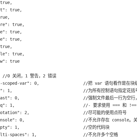
true,

t": true,

rue,

re": true,

e": true,

e": true,

true,

le": true,

w": true

 { //0 关闭，1 警告，2 错误

ck-scoped-var": 0,                  //把 var 语句看作
rly": 1,                             //为所有控制语句指定
-last": 0,                          //强制文件最后一行为空行
eq": 1,                            //- 要求使用 === 和 !==

-notation": 2,                      //尽可能的使用点符号

console": 0,                        //不允许存在 console。关
mpty": 1,                          //空的代码块

multi-spaces": 1,                   //不允许多个空格
