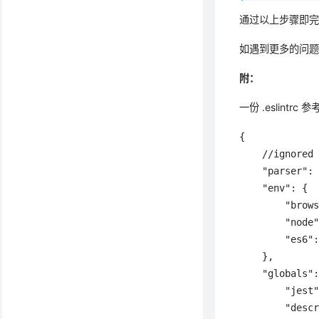
通过以上步骤即完成对 s
如遇到更多的问
附：
一份 .eslin
{

    //ignored 
    "parser": 
    "env": {

        "brows
        "node"
        "es6":
    },

    "globals":
        "jest"
        "descr