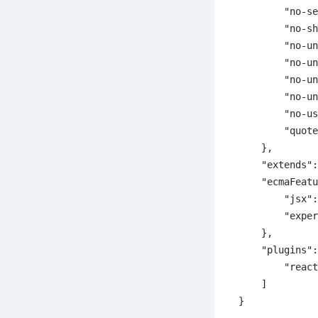
        "no-s
        "no
        "no-u
        "no-
        "no-
        "no-
        "no-
        "quot
    },

    "extends":
    "ecmaFeatu
        "jsx":
        "exper
    },

    "plugins":
        "react
    ]

}