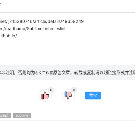
考
.net/lj745280746/article/details/49658249
om/roadhump/SublimeLinter-eslint
ithub.io/
除非注明，否则均为
原创文章，转载或复制请以超链接形式并注
志文工作室
0
0
赞赏
script
sublime