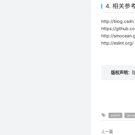
4. 相关参
http://blog.csdn
https://github.c
http://smocean.g
http://eslint.org/
版权声明：
eslint
java
上一篇