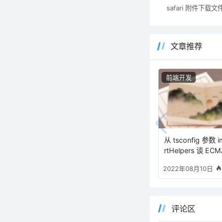
safari 附件下载
文章推荐
前端开发
从 tsconfig 参数 
rtHelpers 谈 EC
ript 高级语法编
2022年08月10日
助函数的处理方案
评论区