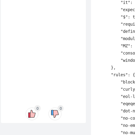
        "it": 
        "expec
        "$": t
        "requi
        "defin
        "modul
        "MZ": 
        "conso
        "windo
    },

    "rules":
        "blo
        "cu
        "eol
        "eqeq
0
0
        "dot
        "no-
        "no-e
        "no-