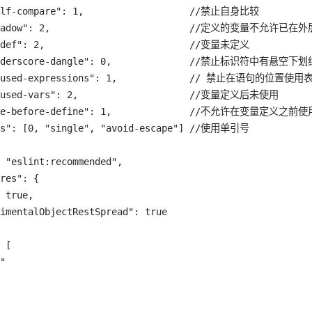
elf-compare": 1,                   //禁止自身比较

-shadow": 2,                         //定义的变量不允许已
ndef": 2,                          //变量未定义

underscore-dangle": 0,              //禁止标识符中有悬空下
unused-expressions": 1,             // 禁止在语句的位置使用
unused-vars": 2,                    //变量定义后未使用

use-before-define": 1,              //不允许在变量定义之前使
es": [0, "single", "avoid-escape"] //使用单引号

 "eslint:recommended",

res": {

 true,

imentalObjectRestSpread": true

 [

"
