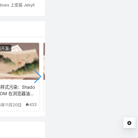
dows 上安装 Jekyll
端开发
前端开发
前端开发
样式污染：Shado
IOS：Xcode 15 IOS 1
使用 npm-check-
DOM 在浏览器油猴
7 Simulator 模拟器下
ates 快速升级前
本中的实战应用
载失败的解决办法
目 package.json
433
2813
5年11月20日
2023年12月26日
2020年10月29日
版本