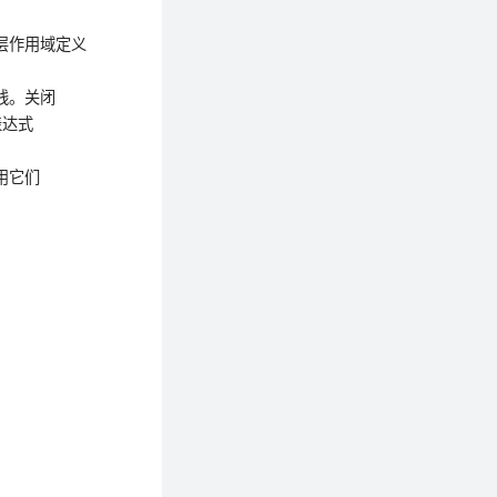
在外层作用域定义

划线。关闭

表达式

用它们
