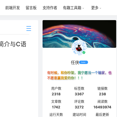
前端开发
留言板
支持作者
有趣工具箱
更多
）简介与C语
任侠
feder
有时候，和你吵架，我宁愿当一个输家，也
不愿意赢我爱的你！！！
用户数
标签数
链接数
2318
3367
238
文章数
评论数
阅读数
1742
3272
16493974
运行天数
建站时间
最后更新