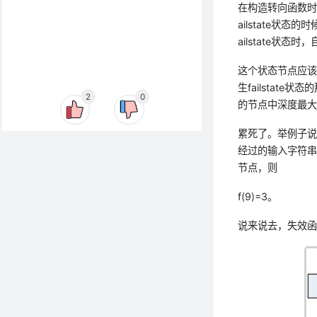
在构造转向函数
ailstate
状态的时
ailstate
状态时，
这个状态节点应该
生
failstate
状态的
2
0
的节点中深度最大
累死了。举例子说
经过的输入字符串
节点，则
f(9)=3。
说来说去，失效