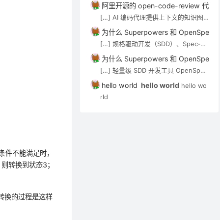
技术介绍。审查 Agent（如 open-co
阿里开源的 open-code-review
de-review）可通过 MCP […]
[…] AI 编码代理提供上下文的知识图
谱/语义搜索类工具，见 AI 代码知识图
为什么 Superpowers 和 OpenSp
谱与上下文工具。审查 Agent（如 op
[…] 规格驱动开发（SDD）、Spec‑Kit
en-code-review）可通过 MCP […]
与 OpenSpec 在 Cursor 中的应用实
为什么 Superpowers 和 OpenSp
践 […]
[…] 轻量级 SDD 开发工具 OpenSpec
实用入门指南 […]
hello world
hello world
hello wo
rld
径条件不能满足时，
，则转换到状态3；
态转换的过程是这样