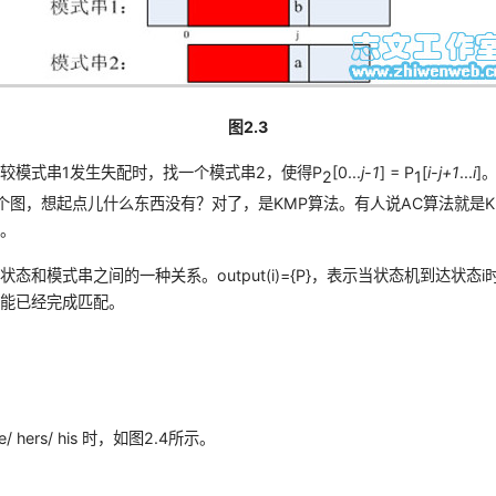
图2.3
较模式串1发生失配时，找一个模式串2，使得P
[0...
j-1
] = P
[
i-j+1
...
i
]
2
1
个图，想起点儿什么东西没有？对了，是KMP算法。有人说AC算法就是K
展。
状态和模式串之间的一种关系。output(i)={P}，表示当状态机到达状态i
可能已经完成匹配。
/ hers/ his 时，如图2.4所示。