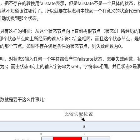
时，把不存在的转换用
failstate
表示，但是
failstate
不是一个具体的状态，
候就不知道该往哪转了。所以就要在状态机中找到一个有意义的状态代替
f
自动切换到那个状态。
具有这样的特征：从这个状态节点向上直到树根节点（状态0）所经历的
那个状态节点向上所经历的输入字符串完全相同。而且这个状态节点，是
的那个节点。如果不存在满足条件的状态节点，则失效函数为0。
吧，对状态9输入任何一个字符都会产生
failstate
状态，需要失效函数。状
为s；而由状态9向上的输入字符串为
sreh
。字符串s相同，并且状态3是
函数就是要干这么件事儿：