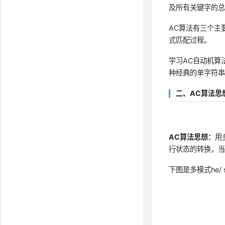
及所有关键字的
AC算法有三个主
式匹配过程。
学习
AC自动机算
种经典的单字符
二、
AC
算法思
AC算法思想：
用
行状态的转换，
下图是多模式he/ 