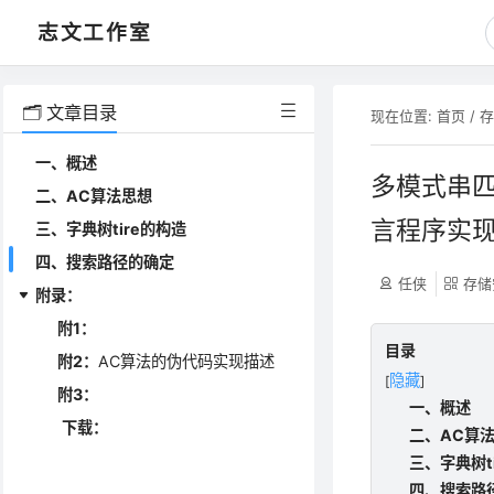
志文工作室
🗂️ 文章目录
现在位置:
首页
/
一、概述
多模式串匹
二、
AC
算法思想
言程序实
三、
字典树
tire
的构造
四、
搜索路径的确定
任侠
存储
附录：
附
1
：
目录
附
2
：
AC算法的伪代码实现描述
隐藏
[
]
附3
：
一、概述
下载：
二、AC算
三、字典树t
四、搜索路