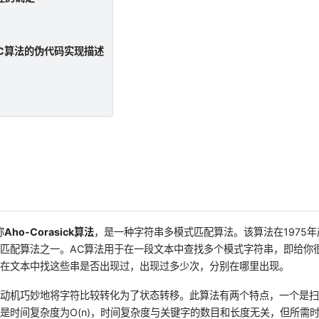
C算法的伪代码实现描述
称
Aho-Corasick
算法
，是一种字符串多模式匹配算法。该算法在1975
匹配算法之一。AC算法用于在一段文本中查找多个模式字符串，即给你
你在文本中找这些串是否出现过，出现过多少次，分别在哪里出现。
自动机巧妙地将字符比较转化为了状态转移。此算法有两个特点，一个是
个是时间复杂度为
O(n)，时间复杂度与关键字的数目和长度无关，但所需