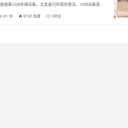
是随着USB存储设备，尤其是闪存盘的普及，USB设备逐渐
罪魁”，其所带来的危险甚至胜过网络。以目前极为普及的闪
9-01-16
6132 热度
0评论
有免驱动、隐秘性强、容量大、传输速度快等特点，这些特性
不扣的“间谍”工具。即使一台机器没有联网，不良用心者也
“带”走保存在本机上的隐秘资料，而