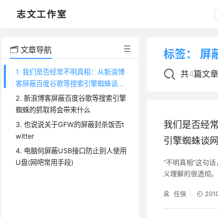
志文工作室
🗂️ 文章导航
标签：
屏
1. 我们是否经常不明真相：从新浪博
共4篇文
客屏蔽百度谷歌等搜索引擎蜘蛛谈网
络新闻信息的准确性
2. 新浪博客屏蔽百度谷歌等搜索引擎
蜘蛛的抓取将会带来什么
我们是否经
3. 也说说关于GFW的屏蔽封杀饭否t
witter
引擎蜘蛛谈
4. 电脑何屏蔽USB接口防止别人使用
U盘(网吧常用手段)
“不明真相”这句
义理解的很透彻
网民娱乐调侃的对
任侠
201
发言，而只是在
先简要说一下引起