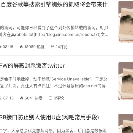
蔽百度谷歌等搜索引擎蜘蛛的抓取将会带来什
的新闻，可能你已经看到了这个到处传播转载的新闻，8月1
obots.txt(http://blog.sina.com.cn/robots.txt)文件
蜘蛛访问抓取的命令，屏蔽百度的蜘蛛爬虫，禁止百度蜘蛛获
0-08-15
18069 热度
14评论
页信息。这就意味着，通过新浪博客获取百度外链的方式将不
通过访问新浪博客的robots.txt，发现新闻报道情况
W的屏蔽封杀饭否twitter
不时地挂掉，动不动就“Service Unavailable”，于是总
复了几次，真让人有点抓狂！不过怀疑是用的asp.net的博易
ttp://c.lzw.me） 的问题，昨晚在群上sponny说是外部线
9-07-13
6041 热度
0评论
的pool自动stop了，问了下具体原因，他就提示关掉twitter
大悟，我说怎么一直都好好的突然这两天总是
SB接口防止别人使用U盘(网吧常用手段)
”二字，大家总会优先想起网络，因为黑客、后门总是数据泄