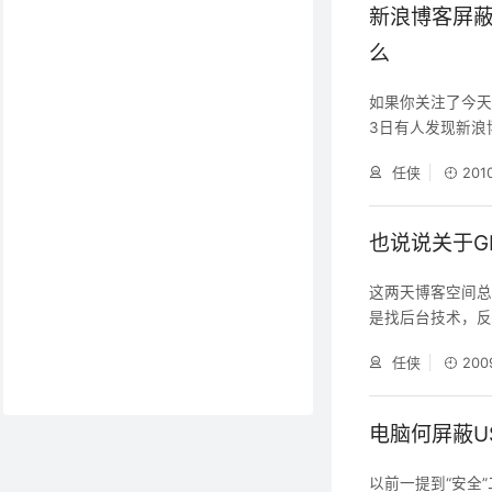
蛛
新浪博客屏
么
如果你关注了今天
3日有人发现新浪博客在其r
添加了禁止百度
任侠
201
取新浪博客的网
可取了。志文工作室
也说说关于GF
这两天博客空间总是会
是找后台技术，反
程序（一个子博客：h
任侠
200
程调用过多导致IIS
挂件。这才恍然
电脑何屏蔽U
以前一提到“安全