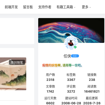
前端开发
留言板
支持作者
有趣工具箱
更多
任侠
feder
原创随笔
痴情的妖怪啊,请再等一世吧。
用户数
标签数
链接数
2318
3367
238
文章数
评论数
阅读数
1742
3272
16461821
运行天数
建站时间
最后更新
6602
2008-06-28
2026-7-26