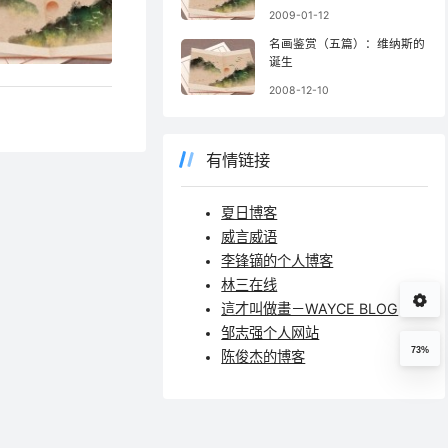
2009-01-12
名画鉴赏（五篇）：维纳斯的
诞生
2008-12-10
有情链接
夏日博客
威言威语
李锋镝的个人博客
林三在线
這才叫做畫－WAYCE BLOG
邹志强个人网站
73%
陈俊杰的博客