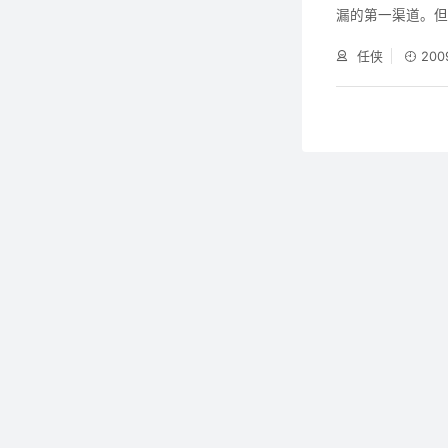
漏的第一渠道。但
成为泄漏资料的“
任侠
200
存盘为例，它具
使之成为一件不折
可以用闪存盘轻易