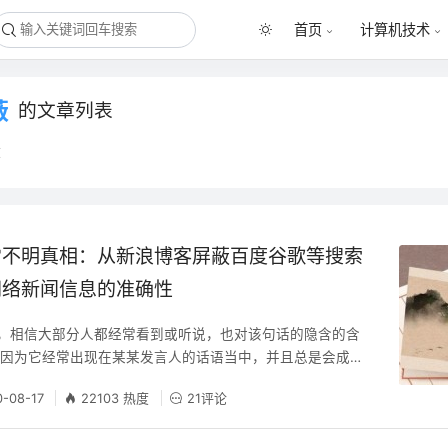
首页
计算机技术
蔽
的文章列表
章
常不明真相：从新浪博客屏蔽百度谷歌等搜索
网络新闻信息的准确性
话，相信大部分人都经常看到或听说，也对该句话的隐含的含
。因为它经常出现在某某发言人的话语当中，并且总是会成为
象。不过今天我要说的“不明真相”，不是针对某某发言人的
0-08-17
22103 热度
21评论
思考，我们每天接触的众多新闻报道到底具有多少的可信度？
我们要如此疑问的一则新闻。 最近一则 新浪博客屏蔽百度蜘