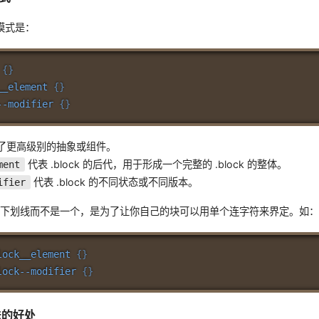
模式是：
{
}
__element
{
}
--modifier
{
}
了更高级别的抽象或组件。
代表 .block 的后代，用于形成一个完整的 .block 的整体。
ment
代表 .block 的不同状态或不同版本。
ifier
和下划线而不是一个，是为了让你自己的块可以用单个连字符来界定。如
lock__element
{
}
lock--modifier
{
}
名法的好处