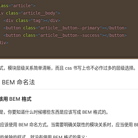
lass
=
"
article
"
>
iv
class
=
"
article__body
"
>
<
div
class
=
"
tag
"
>
</
div
>
<
button
class
=
"
article__button--primary
"
>
</
button
>
<
button
class
=
"
article__button--success
"
>
</
button
>
div
>
名方式，模块层级关系简单清晰，而且 css 书写上也不必作过多的层级选择。
 BEM 命名法
该用 BEM 格式
窍是，你要知道什么时候哪些东西是应该写成 BEM 格式的。
应该使用 BEM 命名方式。当需要明确关联性的模块关系时，应当使用 B
的单独的样式，就没有使用 BEM 格式的意义：