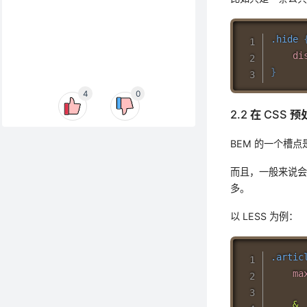
.hide
di
}
4
0
2.2 在 CSS
BEM 的一个槽
而且，一般来说会使
多。
以 LESS 为例：
.artic
ma
&_