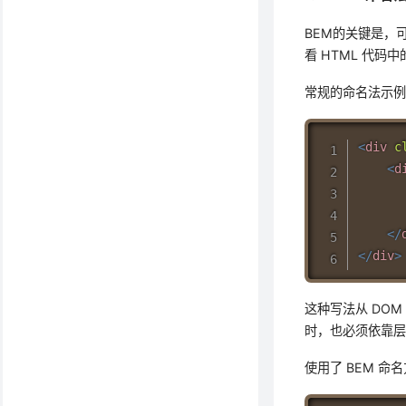
BEM的关键是，
看 HTML 代码
常规的命名法示
<
div
c
<
d
</
</
div
>
这种写法从 DO
时，也必须依靠
使用了 BEM 命