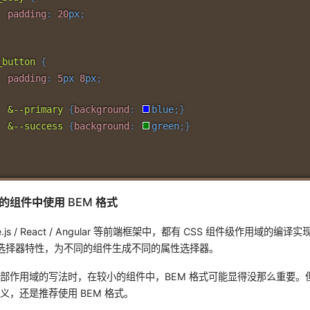
padding
:
20
px
;
_button
{
padding
:
5
px
8
px
;
&--primary
{
background
:
blue
;
}
&--success
{
background
:
green
;
}
架的组件中使用 BEM 格式
.js / React / Angular 等前端框架中，都有 CSS 组件级作用域的编
属性选择器特性，为不同的组件生成不同的属性选择器。
部作用域的写法时，在较小的组件中，BEM 格式可能显得没那么重要。
义，还是推荐使用 BEM 格式。