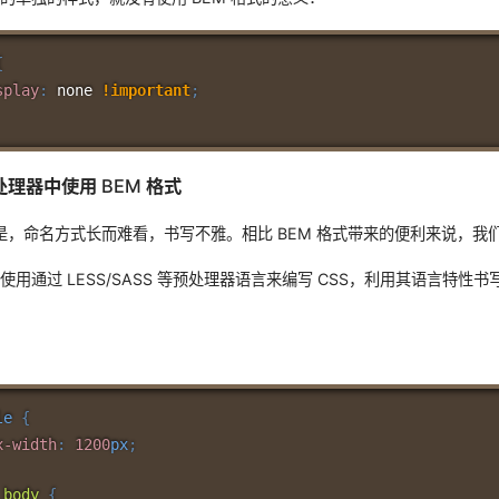
{
splay
:
 none 
!important
;
 预处理器中使用 BEM 格式
点是，命名方式长而难看，书写不雅。相比 BEM 格式带来的便利来说，我
用通过 LESS/SASS 等预处理器语言来编写 CSS，利用其语言特性
le
{
x-width
:
1200
px
;
_body
{