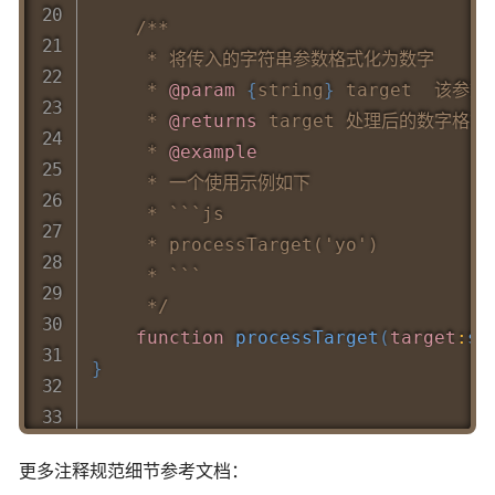
/**

     * 将传入的字符串参数格式化为数字

     * 
@param
{
string
}
 target  该参
     * 
@returns
 target 处理后的数字格式

     * 
@example
     * 一个使用示例如下

     * ```js

     * processTarget('yo')

     * ```

     */
function
processTarget
(
target
:
st
}
更多注释规范细节参考文档：