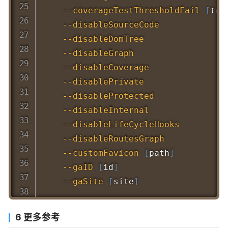
--coverageTestThresholdFail
[
tru
--disableSourceCode
           
--disableDomTree
               
--disableGraph
                
--disableCoverage
             
--disablePrivate
             
--disableProtected
            
--disableInternal
              
--disableLifeCycleHooks
        
--disableRoutesGraph
           
--customFavicon
[
path
]
         
--gaID
[
id
]
                    
--gaSite
[
site
]
               
6 更多参考