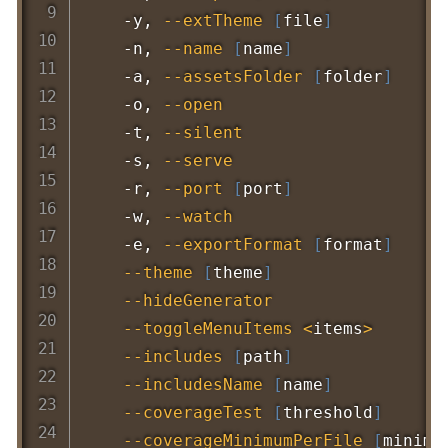
    -y, 
--extTheme
[
file
]
         
    -n, 
--name
[
name
]
             
    -a, 
--assetsFolder
[
folder
]
    
    -o, 
--open
                    
    -t, 
--silent
                 
    -s, 
--serve
                    
    -r, 
--port
[
port
]
              
    -w, 
--watch
                  
    -e, 
--exportFormat
[
format
]
    
--theme
[
theme
]
               
--hideGenerator
               
--toggleMenuItems
<
items
>
       
--includes
[
path
]
             
--includesName
[
name
]
         
--coverageTest
[
threshold
]
     
--coverageMinimumPerFile
[
minimu