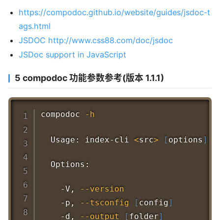
https://compodoc.github.io/website/guides/jsdoc-t
ags.html
JSDOC http://www.css88.com/doc/jsdoc
JSDoc support in JavaScript
5 compodoc 功能参数参考(版本 1.1.1)
Copy
compodoc 
-h
  Usage: index-cli 
<
src
>
[
options
]
  Options:

    -V, 
--version
                  
    -p, 
--tsconfig
[
config
]
        
    -d, 
--output
[
folder
]
         