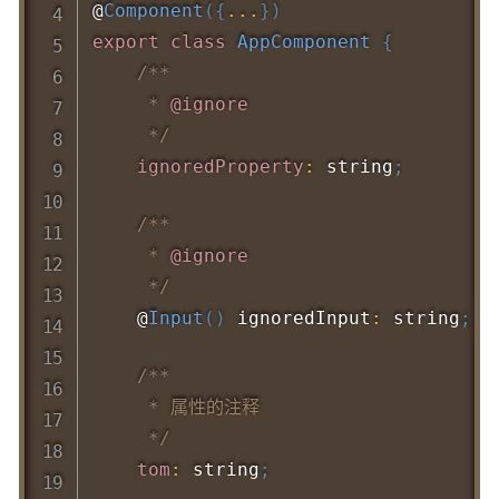
@
Component
(
{
...
}
)
export
class
AppComponent
{
/**

     * 
@ignore
     */
ignoredProperty
:
 string
;
/**

     * 
@ignore
     */
    @
Input
(
)
 ignoredInput
:
 string
;
/**

     * 属性的注释

     */
tom
:
 string
;