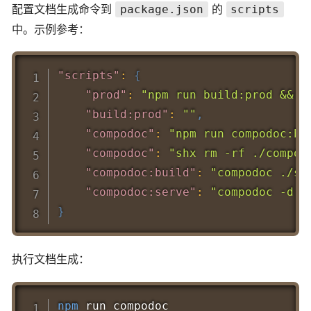
配置文档生成命令到
的
package.json
scripts
中。示例参考：
Copy
"scripts"
:
{
"prod"
:
"npm run build:prod && n
"build:prod"
:
""
,
"compodoc"
:
"npm run compodoc:bu
"compodoc"
:
"shx rm -rf ./compod
"compodoc:build"
:
"compodoc ./sr
"compodoc:serve"
:
"compodoc -d .
}
执行文档生成：
Copy
npm