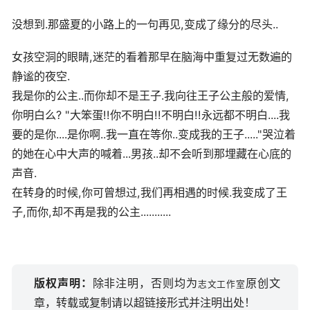
没想到.那盛夏的小路上的一句再见,变成了缘分的尽头..
女孩空洞的眼睛,迷茫的看着那早在脑海中重复过无数遍的
静谧的夜空.
我是你的公主..而你却不是王子.我向往王子公主般的爱情,
你明白么? "大笨蛋!!你不明白!!不明白!!永远都不明白....我
要的是你....是你啊..我一直在等你..变成我的王子....."哭泣着
的她在心中大声的喊着...男孩..却不会听到那埋藏在心底的
声音.
在转身的时候,你可曾想过,我们再相遇的时候.我变成了王
子,而你,却不再是我的公主...........
版权声明：
除非注明，否则均为
原创文
志文工作室
章，转载或复制请以超链接形式并注明出处！