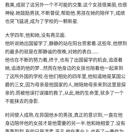
救美,成就了这另外一个不可能的交集.这个女孩很美丽,也很
神秘.她鼓励男孩,不断督促,帮助他.男孩在她的陪伴下,成绩
也突飞猛进,成为了学校的一颗新星.
大学四年,他和她,没有再见面.
他听说她出国留学了,静静的站在阳台思索着.这些年,他想到
的最多的就是在那静谧的夜晚,对她的表白......
他也在不断的努力着,终于,也有了出国留学的机会,追逐着
她,追逐的他的梦...然而在他身边的女孩也陪着他一起来到
了这所外国的学校.在他们相处的四年里,他知道她是某国公
爵的三女,因为母亲是他国家的人,她陪她母亲来到这里是探
亲的.而被他误打误撞的救了,从此,她的生命里,就多了一个
不能抹去的身影.
时间使人成熟,在异国他乡的男孩,真正的意识到,一直在他
身边陪伴他的女孩才是他需要的另一半.他和她相爱了.没有
轰轰烈烈,有的只是温柔,平凡.他在事业上,也有了一番作为.