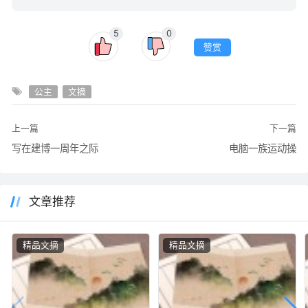
5
0
赞赏
公主
文摘
上一篇
下一篇
写在建博一周年之际
电脑一族运动操
文章推荐
精品文摘
精品文摘