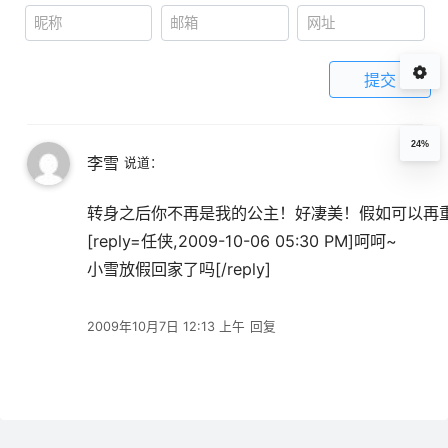
提交
24%
李雪
说道：
转身之后你不再是我的公主！好凄美！假如可以再
[reply=任侠,2009-10-06 05:30 PM]呵呵~
小雪放假回家了吗[/reply]
2009年10月7日 12:13 上午
回复