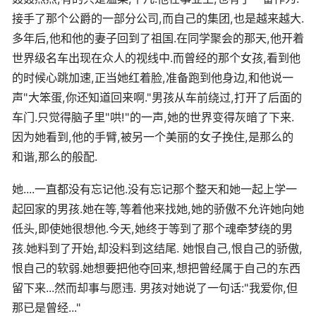
接手了那个公爵的一部分公司,而自己的集团,也是越来越大.
多年后,他和他的妻子回到了祖国.在同学聚会的那天,他开着
世界级名车出现在众人的视线中.而曾经的那个女孩,看到他
的时候心跳加速,正当她红着脸,准备跑到他身边,和他说一
声"大笨蛋,你还知道回来啊."男孩从车前绕过,打开了后面的
车门.只觉得脑子里"哄!"的一声,她的世界变得灰暗了下来.
因为她看到,他的手臂,被另一个美丽的女子挽住,是那么的
和谐,那么的般配.
她....一直都没有忘记他.没有忘记那个整天和她一起上学一
起回家的男孩.她在等,等着他来找她,她的骄傲不允许她向她
低头,即使她很想他.今天,她终于等到了那个魂牵梦绕的男
孩.她料到了开始,却没料到这结尾. 她恨自己,恨自己的骄傲,
恨自己的软弱.她想要把他夺回来,想把曾经属于自己的东西
留下来...然而却事与愿违. 男孩对她说了一句话:"我爱你,但
那已是曾经..."