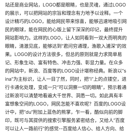
站还是商业网站，LOGO都是眼睛，也是灵魂，通过LOGO
的展示，可以把网站的宗旨和理念有力地予以诠释。一个
设计精巧的LOGO，能给网民带来惊喜，能够迅速地吸引网
民的眼球，能在网民的心版上留下深深的印记，最终提升
网站影响力。这样的LOGO，让人如同看到一双大而明亮的
眼睛，清澈见底，能够达到“君问穷通理，渔歌入浦深”的效
果。LOGO的设计方法很多，但总的原则就是力求简单易
记、形象生动、富有特色、冲击力强、彰显力量。在众多
的网站中，新浪、百度等的LOGO设计堪称经典。新浪以“s
ina”为主标识，让人一目了然，同时，把“i”上的点镂空，进
行卡通化处理，变成一只“可以洞察一切的眼睛”，预示着通
过新浪可以清楚地看遍大千世界、洞悉一切。如此具有丰
富想象空间的LOGO，网民怎能不喜欢呢？百度的LOGO设
计中，把“du”附加上蓝色的熊掌，乍一看，酷似向前的脚
印，既可与其提供的搜索引擎服务紧密结合，又给人“百度
可以让人一路前行”的感觉--百度给人信心、给人方向、给