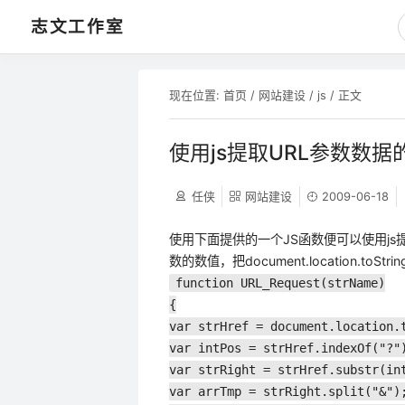
志文工作室
现在位置:
首页
/
网站建设
/
js
/ 正文
使用js提取URL参数数
任侠
网站建设
2009-06-18
使用下面提供的一个JS函数便可以使用js
数的数值，把document.location.toStrin
function URL_Request(strName)
{
var strHref = document.location.
var intPos = strHref.indexOf("?"
var strRight = strHref.substr
var arrTmp = strRight.split("&