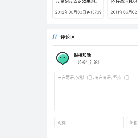
动条滑动固定效果的实
内存高消耗CP
现方法（jquery等）
0%导致网站
13739
2012年06月03日
2011年06月0
缓慢的解决方
评论区
恨相知晚
一起参与讨论！