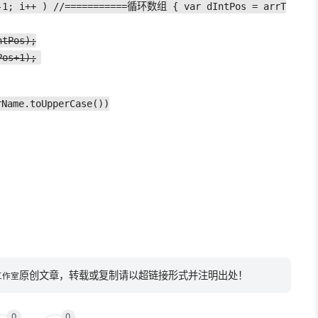
h-1; i++ ) //===========循环数组 { var dIntPos = arrT
ntPos);
Pos+1);
rName.toUpperCase())
原创文章，转载或复制请以超链接形式并注明出处！
工作室
0
0