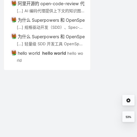
为网站（PJblog）添
等搜索引擎蜘蛛的抓取
页播放代码
技术介绍。审查 Agent（如 open-co
阿里开源的 open-code-review 代码审查工具介绍－AI技术－
加当鼠标滑到当前屏时
将会带来什么
de-review）可通过 MCP […]
[…] AI 编码代理提供上下文的知识图
26794
18155
2010年06月24日
2010年08月15日
2008年08月3
图片渐隐载入显示效果
谱/语义搜索类工具，见 AI 代码知识图
为什么 Superpowers 和 OpenSpec 都强调”先想后做”？－A
谱与上下文工具。审查 Agent（如 op
[…] 规格驱动开发（SDD）、Spec‑Kit
en-code-review）可通过 MCP […]
与 OpenSpec 在 Cursor 中的应用实
为什么 Superpowers 和 OpenSpec 都强调”先想后做”？－A
践 […]
[…] 轻量级 SDD 开发工具 OpenSpec
实用入门指南 […]
hello world
hello world
hello wo
rld
53%