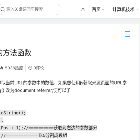
首页
计算机技术
据的方法函数
5038热度
0评论
提取当前URL的参数中的数值，如果想使用js获取来源页面的URL参
g();改为document.referrer;便可以了
toString();
);
(intPos + 1);//==========获取到右边的参数部分
");//=============以&分割成数组