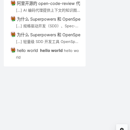
技术介绍。审查 Agent（如 open-co
阿里开源的 open-code-review 代码审查工具介绍－AI技术－
de-review）可通过 MCP […]
[…] AI 编码代理提供上下文的知识图
谱/语义搜索类工具，见 AI 代码知识图
为什么 Superpowers 和 OpenSpec 都强调”先想后做”？－A
谱与上下文工具。审查 Agent（如 op
[…] 规格驱动开发（SDD）、Spec‑Kit
en-code-review）可通过 MCP […]
与 OpenSpec 在 Cursor 中的应用实
【精品文摘】漫谈W3
WIN2003+IIS6+PHP
数据分析是网
为什么 Superpowers 和 OpenSpec 都强调”先想后做”？－A
践 […]
C标准：“DIV+CSS神
5根目录无法运行PHP
好的帮手
[…] 轻量级 SDD 开发工具 OpenSpec
话”
程序
实用入门指南 […]
4291
4892
2009年05月07日
2008年06月29日
2008年08月2
hello world
hello world
hello wo
rld