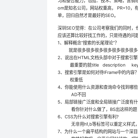
习和整合能力，包括：技术、策略，营销理念
om是知名公司，网站权重高， PR=10
单，回归自然才是最好的SEO。
深圳SEO觉得：在公司考察我们的同时，
应该还算比较好找工作的，只是待遇的问题
1、解释概念“搜索的长尾理论”？
就是很多很多很多很多很多很多很多
2、说出在HTML文档头部中对于搜索引
最重要的就title description key
3、搜索引擎是如何对待IFrame中的内容
权重低
4、你能使用什么资源和查询命令找到哪些页
AD不回
5、局部链接广泛度和全局链接广泛度有
看你针对什么做了，BS出这样的题
6、CSS为什么对搜索引擎有利?
无非用h1,b等标签可以重定义样式，
7、为什么一个扁平结构的网站与一个深