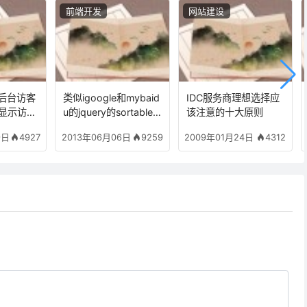
前端开发
网站建设
为后台访客
类似igoogle和mybaid
IDC服务商理想选择应
显示访客
u的jquery的sortable
该注意的十大原则
排序组件实现排序并保
4927
9259
4312
9日
2013年06月06日
2009年01月24日
存状态的办法