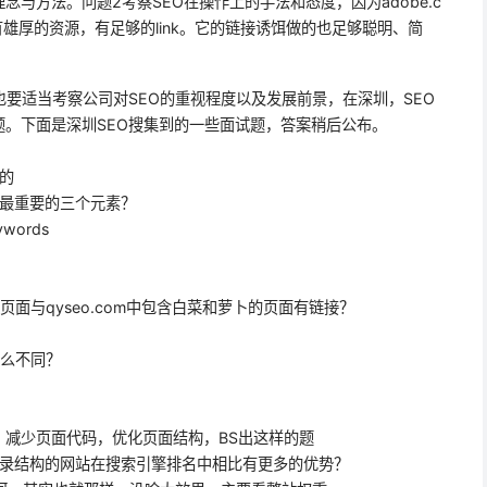
与方法。问题2考察SEO在操作上的手法和态度，因为adobe.c
，有雄厚的资源，有足够的link。它的链接诱饵做的也足够聪明、简
也要适当考察公司对SEO的重视程度以及发展前景，在深圳，SEO
。下面是深圳SEO搜集到的一些面试题，答案稍后公布。
的
擎最重要的三个元素？
words
？
面与qyseo.com中包含白菜和萝卜的页面有链接？
什么不同？
减少页面代码，优化页面结构，BS出这样的题
目录结构的网站在搜索引擎排名中相比有更多的优势？