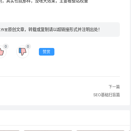
其实也就那样，没啥大效果，主要看整站权重
原创文章，转载或复制请以超链接形式并注明出处！
工作室
0
0
赞赏
下一篇
SEO基础扫盲篇