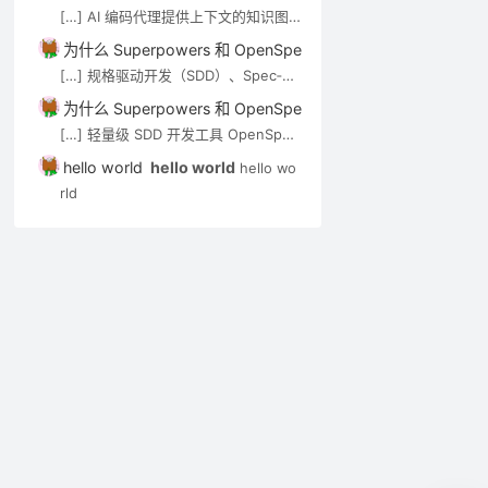
de-review）可通过 MCP […]
[…] AI 编码代理提供上下文的知识图
网站建设
网站建设
网站建设
谱/语义搜索类工具，见 AI 代码知识图
为什么 Superpowers 和 OpenSpec 都强调”先想后做”？－A
谱与上下文工具。审查 Agent（如 op
[…] 规格驱动开发（SDD）、Spec‑Kit
en-code-review）可通过 MCP […]
与 OpenSpec 在 Cursor 中的应用实
为什么 Superpowers 和 OpenSpec 都强调”先想后做”？－A
践 […]
[…] 轻量级 SDD 开发工具 OpenSpec
Microsoft.XMLHTTP
pjblog发生错误不能发
PHP和ASP
实用入门指南 […]
hello world
hello world
hello wo
对象组件介绍
表日记的原因
统各十款介绍
rld
5146
4107
2008年09月18日
2008年09月06日
2008年08月2