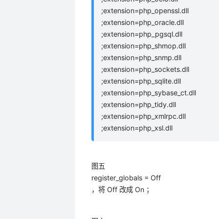
;extension=php_openssl.dll
;extension=php_oracle.dll
;extension=php_pgsql.dll
;extension=php_shmop.dll
;extension=php_snmp.dll
;extension=php_sockets.dll
;extension=php_sqlite.dll
;extension=php_sybase_ct.dll
;extension=php_tidy.dll
;extension=php_xmlrpc.dll
;extension=php_xsl.dll
图五
register_globals = Off
，将 Off 改成 On ；