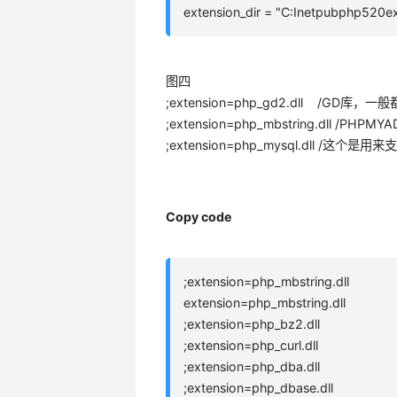
extension_dir = "C:Inetpubphp520ex
图四
;extension=php_gd2.dll /GD库
;extension=php_mbstring.dll /
;extension=php_mysql.dll /这个
Copy code
;extension=php_mbstring.dll
extension=php_mbstring.dll
;extension=php_bz2.dll
;extension=php_curl.dll
;extension=php_dba.dll
;extension=php_dbase.dll