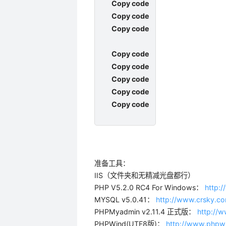
Copy code
Copy code
Copy code
Copy code
Copy code
Copy code
Copy code
Copy code
准备工具：
IIS（文件夹和无精减光盘都行）
PHP V5.2.0 RC4 For Windows：
http:
MYSQL v5.0.41：
http://www.crsky.co
PHPMyadmin v2.11.4 正式版：
http://
PHPWind(UTF8版)：
http://www.phpw