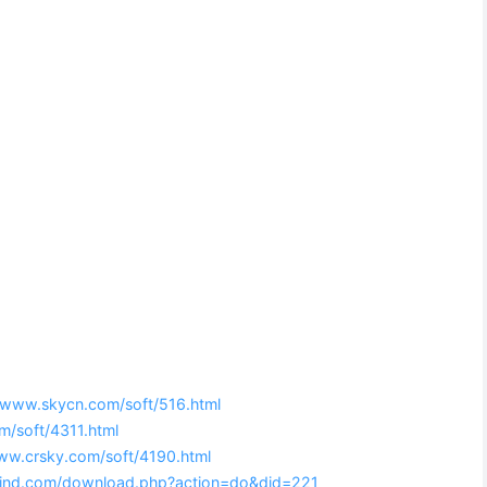
//www.skycn.com/soft/516.html
m/soft/4311.html
www.crsky.com/soft/4190.html
ind.com/download.php?action=do&did=221