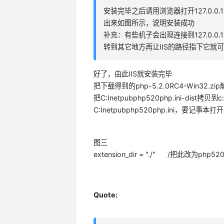
安装完毕之后请用浏览器打开127.0.0.1或l
出来如图所示，说明安装成功
补充：有些机子会出现连接到127.0.0.1
转到其它地方再让IIS的路径指下它就
好了，由此IIS就安装完毕
把下载得到的php-5.2.0RC4-Win32.zip解
把C:Inetpubphp520php.ini-dist拷
C:Inetpubphp520php.ini，要记事本
图三
extension_dir = "./" /把此改为php
Quote: