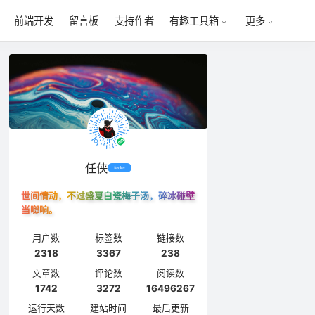
前端开发
留言板
支持作者
有趣工具箱
更多
任侠
feder
世间情动，不过盛夏白瓷梅子汤，碎冰碰壁
当啷响。
用户数
标签数
链接数
2318
3367
238
文章数
评论数
阅读数
1742
3272
16496267
运行天数
建站时间
最后更新