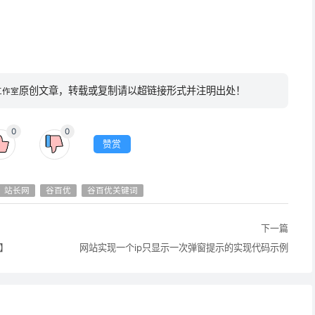
原创文章，转载或复制请以超链接形式并注明出处！
工作室
0
0
赞赏
站长网
谷百优
谷百优关键词
下一篇
】
网站实现一个ip只显示一次弹窗提示的实现代码示例