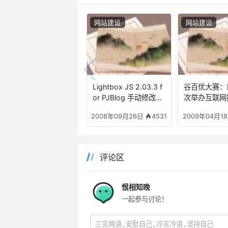
网站建设
网站建设
Lightbox JS 2.03.3 f
谷百优大赛：
or PJBlog 手动修改方
次举办互联网
法
大赛以关键词“
4531
2008年09月26日
2009年04月1
优化为题
评论区
恨相知晚
一起参与讨论！