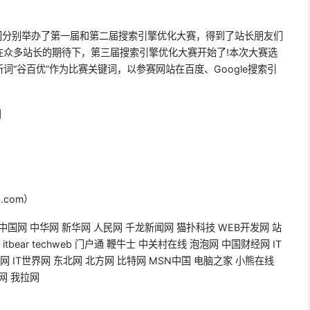
5站长网分别举办了第一届和第二届搜索引擎优化大赛，得到了站长朋友们
在众多站长的期待下，第三届搜索引擎优化大赛开始了!本次大赛选
“谷百优”作为比赛关键词，以参赛网站在百度、Google搜索引
。
日
.com）
中国网 中华网 新华网 人民网 千龙新闻网 猫扑科技 WEB开发网 站
itbear techweb 门户通 鞭牛士 中关村在线 泡泡网 中国财经网 IT
电脑网 IT世界网 东北网 北方网 比特网 MSN中国 电脑之家 小熊在线
网 我拉网