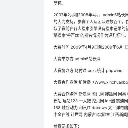
简称。
2007年2月和2008年4月，admin
的大力支持，参赛个人及团队达数百个。
取了赛前在各大搜索引擎没有搜索记录的新词
擎搜索“谷百优”的排名情况作为评判标准
大赛时间 2009年4月9日至2009年6月1
大赛举办方 admin5站长网
大赛协办方 财付通 cnzz统计 phpwind
大赛合作宣传 新传播（Www.xinchuanbo
大赛合作媒体 新浪网 腾讯网 搜狐网 网易 
长站 建站123 一大把 挖贝网 idc圈 赛迪网 
168 硅谷动力 和讯IT donews 太平洋
中金在线 计世网 内蒙古it实验室 江西新闻
参赛要求如下：