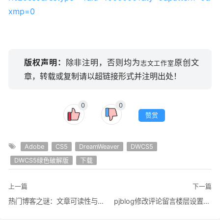
xmp=0
版权声明：
除非注明，否则均为
原创文
志文工作室
章，转载或复制请以超链接形式并注明出处！
0
0
赞赏
Adobe
CS5
DreamWeaver
DWCS5
DWCS5绿色破解版
下载
上一篇
下一篇
热门博客之谜：文章可读性与博客互动性
pjblog修改评论留言楼层设置与评论审核状态关闭时评论审核状态通过