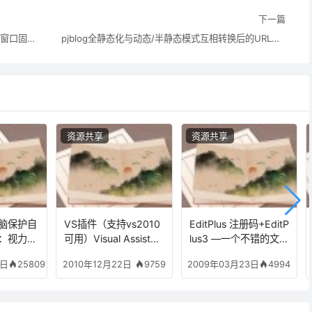
下一篇
IE6浏览器下实现类似position:fixed的层相对窗口固定不动或浮动效果
pjblog全静态化与动态/半静态模式互相转换后的URL网址跳转处理问题
资源共享
资源共享
脑保护自
VS插件（支持vs2010
EditPlus 注册码+EditP
：视力保
可用）Visual AssistX
lus3 —一个不错的文本
士”分享
10.6.1837安装包和破
编辑器
25809
9759
4994
6日
2010年12月22日
2009年03月23日
解补丁下载