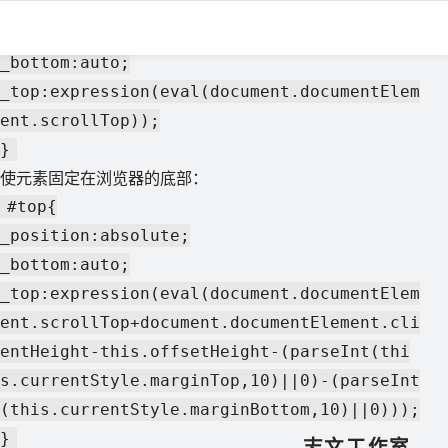
#top{
_position:absolute;
_bottom:auto;
_top:e­xpression(eval(document.documentElem
ent.scrollTop));
}
使元素固定在浏览器的底部：
#top{
_position:absolute;
_bottom:auto;
_top:e­xpression(eval(document.documentElem
ent.scrollTop+document.documentElement.cli
entHeight-this.offsetHeight-(parseInt(thi
s.currentStyle.marginTop,10)||0)-(parseInt
(this.currentStyle.marginBottom,10)||0)));
}
志文工作室