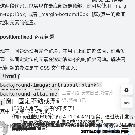
这两段代码只能实现在最底部跟最顶部，你可以使用 _margi
n-top:10px; 或者 _margin-bottom:10px; 修改其中的数值
控制元素的位置。
position:fixed; 闪动问题
现在，问题还没有完全解决。在用了上面的办法后，你会发
现：被固定定位的元素在滚动滚动条的时候会闪动。解决闪
动问题的办法是在 CSS 文件中加入：
*html{
background-image:url(about:blank);
IE6浏览器下实现类似position:fixed的层相
background-attachment:fixed;
对窗口固定不动或浮动效果
}
100%
IE6没人用了，支持的不多了！
基于CSS设计的
CSS3 Media Querie
pjblog修
其中 * 是给 IE6 识别的。
[reply=任侠,2011-05-14 11:04 AM]确实
你们现在把PJ3玩转了。
航和按钮设计
s:媒体设备的样式适
Just Ping 
年03月16日
5995
2013年06月01日
11828
2009年0
0
0
Theme By
Document.
豫ICP备11007008号-3
版权声明：
除非注明，否则均为
原创文章，转载或
上一篇
下一篇
志文工作室
应
网站建设
2011-05-11
13414热度
5评论
到此，IE6 的 position:fixed; 问题已经被解决了。
还在研究IE6 精神可嘉啊
兼容嘛，关注前段的童鞋都会特别在意的[/reply]
[reply=任侠,2011-05-14 11:04 AM]都是一样在关
支持一个
谢谢楼主分享了这么的东西，虽然没有遇到这问题，先收
论区
文章推荐
现在位置:
首页
/
网站建设
/
IE6
/ 正文
LouisHan
益酷网
浩子文
Mars
美女
说道：
说道：
说道：
说道：
说道：
提交
设
前端开发
网站建设
IE6
position:fixed
浏览器
浮动
复制请以超链接形式并注明出处！
恨相知晚
...
...
一起参与讨论！
赞赏
pjblog352修改加密日志不在首页列表显示
沙盘Sandboxie软件简介及Sandboxie(沙盘)V3.46正式版+注册机破解版下载
2011年05月26日 5:21 上午
2011年05月12日 7:33 下午
2011年05月12日 5:28 下午
2011年05月11日 9:04 下午
2011年05月11日 6:57 下午
回复
回复
回复
回复
回复