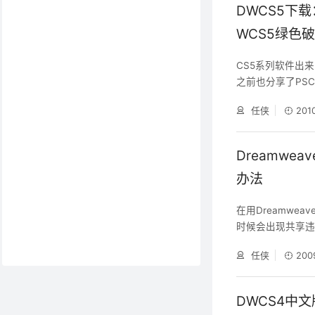
后，进行： 1
DWCS5下载：
WCS5绿色
CS5系列软件出
之前也分享了PS
不多，感觉和DW
任侠
201
新进度还是有一
合来的，仅作参考
下： 集成 CMS 
Dreamwe
办法
在用Dreamwe
时候会出现共享
正在占用同一个文
任侠
200
复正常 一些共享违
IEtester
就OK了 由于你
DWCS4中文版