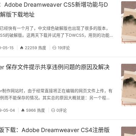
Adobe Dreamweaver CS5新增功能与D
破解版下载地址
来已经快有一个月了，中文绿色破解版也出现了很多的版本，
CS5的破解版。这两天下载并试用了下DWCS5，用到的功能
cs4差不多吧，不过咱们还是喜欢体验新的东西，所以保持更
0-05-15
22259 热度
19评论
定的必要的。下面的一些内容，都是通过网络上别人的介绍综
，具体情况还是要大家自己体验才能体会的到。 新增功能如
支持 新增功能 尽享对 W
aver 保存文件提示共享违例问题的原因及解决
aver制作网站时，由于经常直接将正在编辑的网页文件上传，有
违例而不能保存的情况。其实总的原因大概就是：另一个程序
件，暂时不能修改该文件。把另一个占用的结束后， 一切回
9-05-04
5966 热度
0评论
例提示环境: 正在ftp上传文件过程中保存文件 在用火狐或者
同时调试页面的时候也可能遇到这样的问题，只需把其他调试工具关掉
要保存的文件
下载：Adobe Dreamweaver CS4注册版