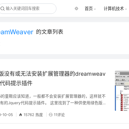
首页
计算机技术
eamWeaver
的文章列表
章
色版没有或无法安装扩展管理器的dreamweav
ery代码提示插件
5的童鞋应该知道，一般都不会安装扩展管理器的，这样就不
有的Jquery代码提示插件。 这里找到了一种供使用绿色版的
r5使用的jquery代码提示插件，需要从事jquery编写的朋友可以
0-10-05
15762 热度
11评论
DW CS5绿色版 jquery代码提示插件是提取于原版之中的，
需安装，只需要覆盖相应的目录里即可。 下载下面的插件