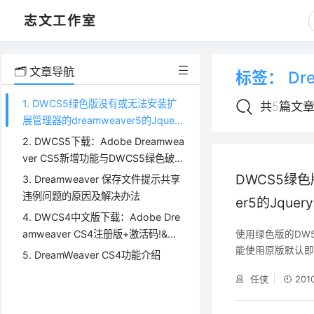
志文工作室
🗂️ 文章导航
标签：
Dr
1. DWCS5绿色版没有或无法安装扩
共5篇文
展管理器的dreamweaver5的Jquery
代码提示插件
2. DWCS5下载：Adobe Dreamwea
ver CS5新增功能与DWCS5绿色破解
版下载地址
DWCS5绿
3. Dreamweaver 保存文件提示共享
违例问题的原因及解决办法
er5的Jqu
4. DWCS4中文版下载：Adobe Dre
amweaver CS4注册版+激活码!&绿
使用绿色版的DW
能使用原版默认即
色破解版下载
5. DreamWeaver CS4功能介绍
dreamweave
任侠
201
参考一下。 其实该
所以简单实用，无