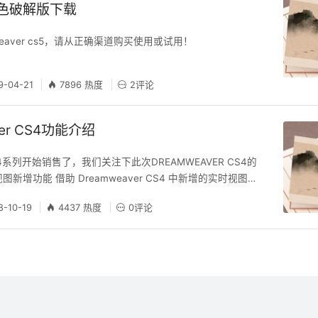
绿色破解版下载
weaver cs5，请从正确渠道购买使用或试用！
9-04-21
7896 热度
2评论
ver CS4功能介绍
S4系列开始销售了，我们关注下此次DREAMWEAVER CS4的
新增功能 借助 Dreamweaver CS4 中新增的实时视图在
中设计网页, 同时仍可以直接访问代码。呈现的屏幕内容会立
8-10-19
4437 热度
0评论
更改。 针对 Ajax 和 JavaScript 框架的代码提示 借助改
ipt 核心对象和基本数据类型支持, 更有效