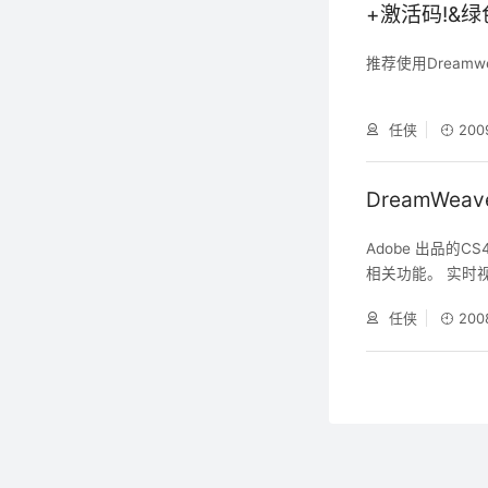
+激活码!&
推荐使用Dream
任侠
200
DreamWea
Adobe 出品的C
相关功能。 实时视图
真实的浏览器环境
任侠
200
即反映出对代码所做的
进的 JavaScr