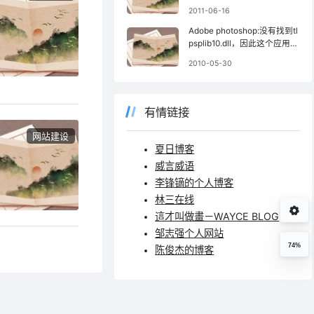
的隐藏超级用户的方法
2011-06-16
Adobe photoshop:没有找到tl
psplib10.dll，因此这个应用程
序未能启动
2010-05-30
有情链接
网站建设
夏日博客
威言威语
李锋镝的个人博客
林三在线
這才叫做畫－WAYCE BLOG
邹志强个人网站
74%
陈俊杰的博客