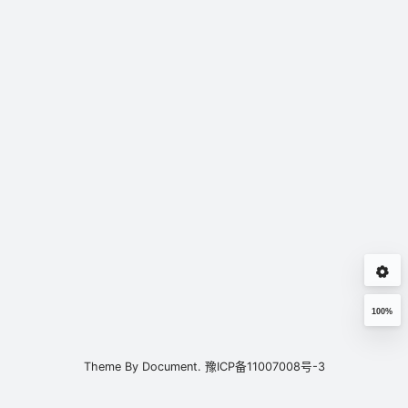
100%
Theme By
Document.
豫ICP备11007008号-3