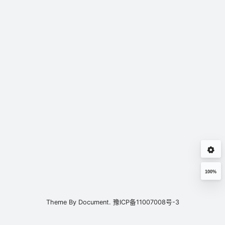
100%
Theme By
Document.
豫ICP备11007008号-3