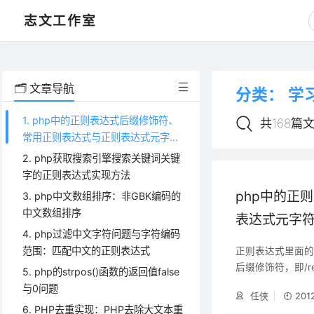
课程学习中心，学习文章、资源
志文工作室
🗂️ 文章导航
分类：
学
1. php中的正则表达式后缀修饰符、
共168篇
常用正则表达式与正则表达式元字符
功能对照表
2. php获取搜索引擎搜索关键词关键
字的正则表达式实现方法
php中的正
3. php中文数组排序：非GBK编码的
中文数组排序
表达式元字
4. php过滤中文字符问题与字符编码
范围：匹配中文的正则表达式
正则表达式里面的
后缀修饰符，即/reg
5. php的strpos()函数的返回值false
考如下。 PHP中的
与0问题
任侠
201
会取消大小写敏感性，
6. PHP去重实现：PHP去除大文本重