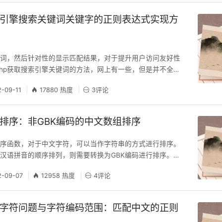
索引擎搜索关键词关键字的正则表达式实现方
键词，然后针对性的显示匹配结果，对于提升用户访问友好性
php获取搜索引擎关键词的方法，网上有一些，但是并不全
达式则可以简单的实现该功能。参见如下代码示例： <?php
2-09-11
17880 热度
3评论
type:text/html;charset=utf-8"); function get_keyword($ur
组排序：非GBK编码的中文数组排序
排序函数，对于中文字符，可以当作字符串的方式进行排序。
汉语拼音的顺序排列，则需要转换为GBK编码进行排序。因
本身即按照汉字拼音顺序编码，故可先转换为 GBK 编码字符排
2-09-07
12958 热度
4评论
tf8 即可。以下为 utf8 编码中文数组排序示例： /* * 非GB
排序 * 由于GBK的中文本身即按照汉字拼音顺序编码，故可
文字符问题与字符编码范围：匹配中文的正则