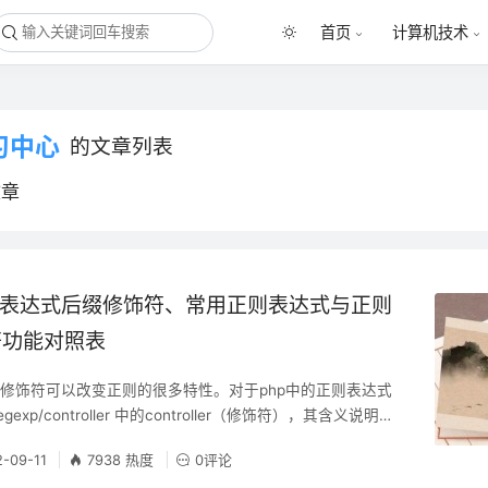
首页
计算机技术
习中心
的文章列表
文章
则表达式后缀修饰符、常用正则表达式与正则
符功能对照表
修饰符可以改变正则的很多特性。对于php中的正则表达式
exp/controller 中的controller（修饰符），其含义说明参
正则表达式修饰符 i) i：如果在修饰符中加上 "i "，则正则将
2-09-11
7938 热度
0评论
即 "a "和 "A " 是一样的。 ii) m：默认的正则开始