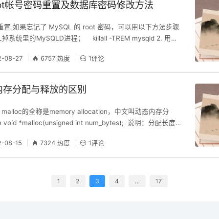
root帐号密码重置及数据库密码修改方法
密码重置 如果忘记了 MySQL 的 root 密码，可以用以下方法步骤
L掉系统里的MySQLD进程； killall -TREM mysqld 2. 用以
以不检查权限的方式启动； mysqld_safe -skip-grant-
2-08-27
6757 热度
1评论
后用空
态内存分配与释放的区别
 1.1 malloc的全称是memory allocation，中文叫动态内存分
void *malloc(unsigned int num_bytes); 说明：分配长度
es字节的内存块。如果分配成功则返回指向被分配内存的指针，分
2-08-15
7324 热度
1评论
ULL。当内存不再使用时，应使用free()函数将内存块释
1
2
3
4
…
17