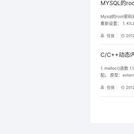
MYSQL的
Mysql的root
重新设置： 1. KIL
下命令启动MySQL，
任侠
201
tables & 3. 然
C/C++动
1. malloc()函数
配。 原型：extern 
为num_byt
任侠
201
配失败返回空指针N
放。 1.2