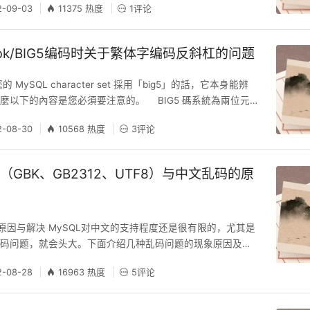
2-09-03
11375 热度
1评论
符串的去重 – 方法1 利用explode和array_unique函数实
e_get_contents函数将文件全
gbk/BIG5编码时关于繁体字编码反斜杠的问题
MySQL character set 採用「big5」的話，它本身能辨
麼以下的內容是您必須要注意的。 BIG5 碼系統為兩位元
可定義 19782 個字碼。其高、低位元組的範圍如下： 高位
2-08-30
10568 热度
3评论
FE（ASCII 129 ～ 254） 低位元組：0x40 ～ 0x7E 與 0xA1
4 ～ 126
集（GBK、GB2312、UTF8）与中文乱码的原
的原因与解决 MySQL对中文的支持程度还是很有限的，尤其是
乱码问题，就会头大。下面介绍几种乱码问题的现象原因及解
 乱码问题1：用PHPmyAdmin操作MySQL数据库时汉字显
2-08-28
16963 热度
5评论
P语言编写的网页显示MySQL数据时所有汉字都变成了乱码。
Admin输入汉字正常，但当PHP网页显示MySQL数据时汉字就