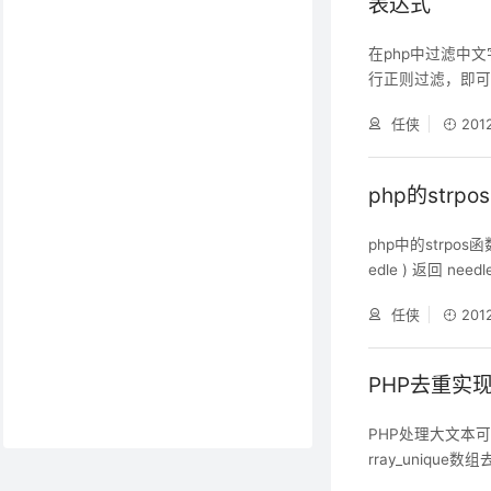
表达式
在php中过滤中文
行正则过滤，即可实
vert_encoding
任侠
201
'５' => アリ
php的strp
php中的strpos函数定
edle ) 返回 needle 在 haystack 中首次出现的数字位置，以整型返回位置信
息。如果没找到 nee
任侠
201
果$needle出现在$
PHP去重实
PHP处理大文本
rray_uniq
是相关实现方法主要代