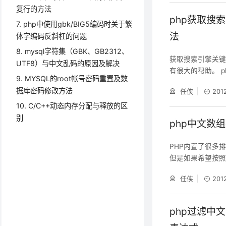
复行的方法
php获取搜
7. php中使用gbk/BIG5编码时关于繁
法
体字编码反斜杠的问题
8. mysql字符集（GBK、GB2312、
获取搜索引擎关
UTF8）与中文乱码的原因及解决
有很大的帮助。 
9. MYSQL的root帐号密码重置及数
面，而使用正则表
据库密码修改方法
任侠
201
header("Content-
l, &
10. C/C++动态内存分配与释放的区
别
php中文数
PHP内置了很多
但是如果希望按照
为 GBK 的中文
任侠
201
序，然后再转换为 u
K编码的中文数组
转换为GBK编码
php过滤中