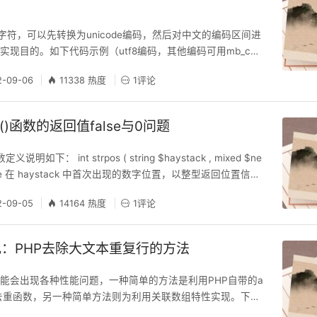
字符，可以先转换为unicode编码，然后对中文的编码区间进
现目的。如下代码示例（utf8编码，其他编码可用mb_con
()函数进行编码转换） <?php $str = <<<EOF a,d大家 1b 2b＜
2-09-06
11338 热度
1评论
ババは、仕入,れ,，たい，商材の调达、问屋を探せる卸'Ａ
os()函数的返回值false与0问题
义说明如下： int strpos ( string $haystack , mixed $ne
dle， strpos() 将返回布尔型的 FALSE 值。 存在问题： 如
2-09-05
14164 热度
1评论
haystack头
现：PHP去除大文本重复行的方法
可能会出现各种性能问题，一种简单的方法是利用PHP自带的a
ue数组去重函数，另一种简单方法则为利用关联数组特性实现。下面
码，仅供参考。 1. 利用PHP数组去重函数array_unique