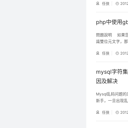
任侠
201
实现 /* 文本重复字
现。 存在问题：fil
php中使用
問題說明 如果您的 
識雙位元文字，那
組之內碼系統，共
任侠
201
元組：0x81 ～ 0x
～ 0xFE（ASCII 6
mysql字符
因及解决
Mysql乱码问题
新手，一旦出现
决方法，仅供参考。
任侠
201
示正常，但用PH
症状：用PHPmy
变成了?号，并