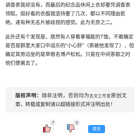
调查表我却没有，而最后的纪念品休闲上衣却要凭调查表
领取。挺好看的衣服我坚持要了几次，都以不同理由拒
绝。遂有种无名片被歧视的感觉。此为无奈之二。
此外还有个发现是，居然有人穿着拿福能的T恤，不敢确定
是否是群里大家口中逗乐的“小心肝”（表被他发现了），但
确定其旁边坐的是草根名博卢松松。只是在中间茶歇之时
他们便离去了。
版权声明：
除非注明，否则均为
原创文
志文工作室
章，转载或复制请以超链接形式并注明出处！
7
0
赞赏