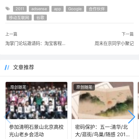
2011
adsense
app
Google
合作伙伴
移动互联网
谷歌
上一篇
下一篇
淘掌门论坛邀请码：淘宝客程序哪个好用？合适的才是最好的！
周末在京同学小聚记
文章推荐
原创随笔
原创随笔
参加清明石景山北京高校
密码保护：五一:清华/北
光山老乡会活动
大/逛街/鸟巢/随感 2011