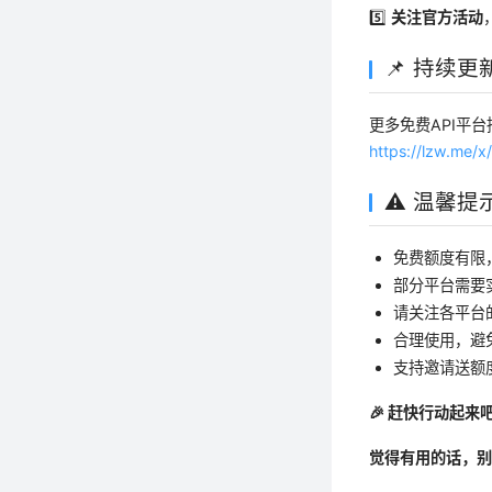
5️⃣
关注官方活动
📌 持续更
更多免费API平
https://lzw.me/
⚠️ 温馨提
免费额度有限
部分平台需要
请关注各平台
合理使用，避
支持邀请送额
🎉 赶快行动起
觉得有用的话，别