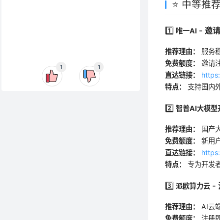
⭐ 中等推
1️⃣
- 邀
唯一AI
推荐理由：
服务
免费额度：
邀请注
1
1
直达链接：
https
特点：
支持国内
2️⃣
智普AI大模
推荐理由：
国产
免费额度：
新用户
直达链接：
http
特点：
专为开发者
3️⃣
-
派欧算力云
推荐理由：
AI云
免费额度：
注册即送