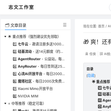
志文工作室
🗂️ 文章目录
现在位置:
首页
/
A
🌟 重点推荐（强烈建议优先领取）
🎁 爽！
1️⃣
七牛云
- 邀请注册多送1000万Token！
2️⃣
硅基流动
- 送14元额度（约2000万Token）
任侠
AI
3️⃣
AgentRouter
- 公益站，每日签到送25美元！
4️⃣
AnyRouter
- 每日签到送25美元(需科学上网)
目录
5️⃣
心流AI开放平台
- 每日2000次免费调用
隐藏
[
]
6️⃣
魔塔社区
- 每日2000次免费调用
🌟 重点推
1️⃣ 七
7️⃣ Xiaomi Mimo开放平台
2️⃣ 硅
8️⃣ NVIDIA MIM
3️⃣ A
⭐ 中等推荐（稳定可靠）
4️⃣ A
1️⃣
唯一AI
- 邀请送15元额度