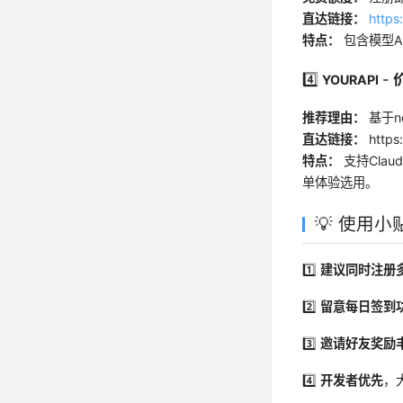
直达链接：
https
特点：
包含模型A
4️⃣
-
YOURAPI
推荐理由：
基于n
直达链接：
https:
特点：
支持Cla
单体验选用。
💡 使用小
1️⃣
建议同时注册
2️⃣
留意每日签到
3️⃣
邀请好友奖励
4️⃣
开发者优先
，