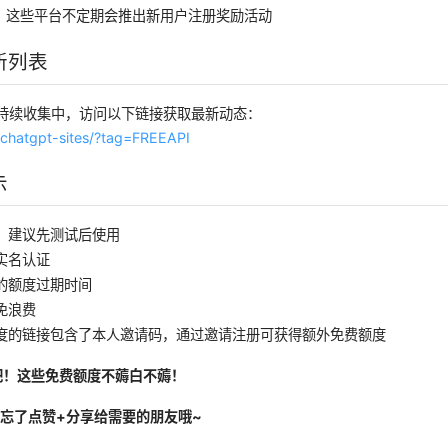
，这些平台不定期会推出新用户注册奖励活动
新列表
台持续收集中，访问以下链接获取最新动态：
x/chatgpt-sites/?tag=FREEAPI
示
，建议先测试后使用
实名认证
的额度过期时间
免浪费
度的链接包含了本人邀请码，通过邀请注册可获得额外免费额度
来吧！这些免费额度不薅白不薅！
忘了点赞+分享给需要的朋友哦~