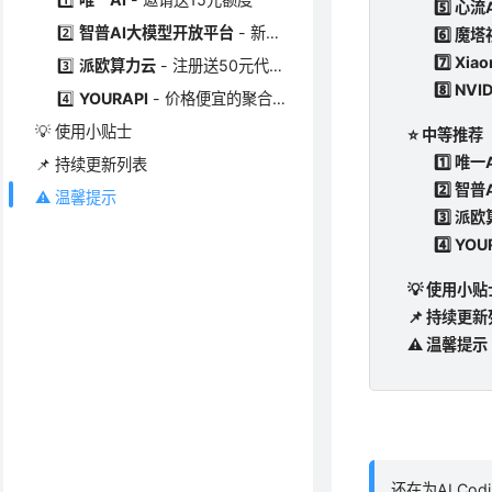
5️⃣ 心
2️⃣
智普AI大模型开放平台
- 新用户送2000万Tokens
6️⃣ 魔
7️⃣ Xi
3️⃣
派欧算力云
- 注册送50元代金券
8️⃣ NVI
4️⃣
YOURAPI
- 价格便宜的聚合服务
💡 使用小贴士
⭐ 中等推荐
1️⃣ 唯
📌 持续更新列表
2️⃣ 智
⚠️ 温馨提示
3️⃣ 派
4️⃣ Y
💡 使用小贴
📌 持续更
⚠️ 温馨提示
还在为AI C