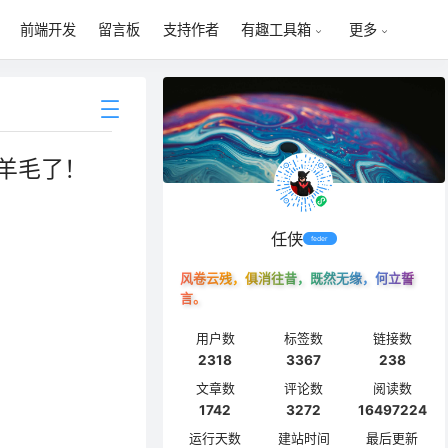
前端开发
留言板
支持作者
有趣工具箱
更多
薅羊毛了！
任侠
feder
风卷云残，俱消往昔，既然无缘，何立誓
言。
用户数
标签数
链接数
2318
3367
238
文章数
评论数
阅读数
1742
3272
16497224
运行天数
建站时间
最后更新