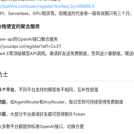
://ppinfra.com/user/register?invited_by=XRMRL5
PI、Serverless、GPU租赁等。但赠送的代金券一般有效期只有三个
 价格便宜的聚合服务
ew-api的OpenAI接口聚合服务
//yourapi.cn/register?aff=Cx3T
ude4.5等顶级模型API调用。邀请好友送免费额度，签到送少量额度。赠
贴士
多个平台
，不同平台支持的模型各不相同，互补性很强
功能
，如AgentRouter和AnyRouter，每日签到可持续获得免费额度
丰厚
，大部分平台邀请好友都可获得额外Token
大多数平台都提供标准OpenAI接口，切换方便