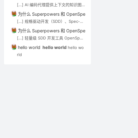
de-review）可通过 MCP […]
[…] AI 编码代理提供上下文的知识图
谱/语义搜索类工具，见 AI 代码知识图
为什么 Superpowers 和 OpenSpec 都强调”先想后做”？－A
谱与上下文工具。审查 Agent（如 op
[…] 规格驱动开发（SDD）、Spec‑Kit
en-code-review）可通过 MCP […]
与 OpenSpec 在 Cursor 中的应用实
为什么 Superpowers 和 OpenSpec 都强调”先想后做”？－A
践 […]
[…] 轻量级 SDD 开发工具 OpenSpec
实用入门指南 […]
hello world
hello world
hello wo
rld
网站建设
网站建设
网站建设
在 Nginx 中配置启用
创建自签名 SSL 数字
windows 2
多域名站点的 HTTP/3
证书以配置开发测试环
iis6下的网