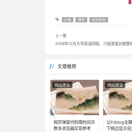
pr值
博客
站长经验
上一篇
2008年12月大学英语四级、六级答案对题整
文章推荐
网站建设
网站建设
网页弹窗代码限时间次
让PJblog全
数多浏览器实现参考
下侧边显示自