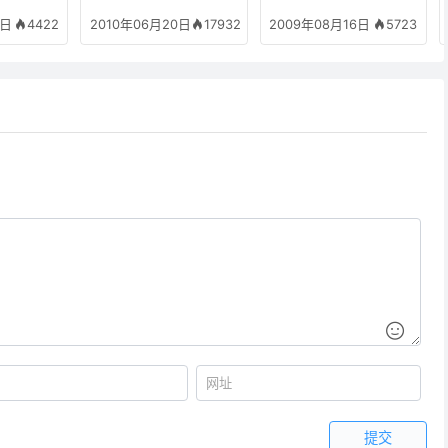
正常显示之临时解决办
台数据库保存例子参考
4422
17932
5723
2日
2010年06月20日
2009年08月16日
法
提交