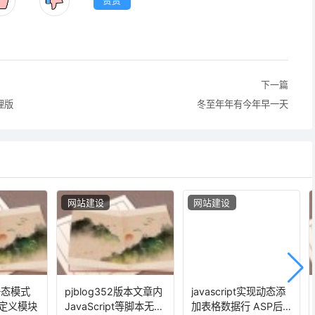
赞赏
下一篇
理版
冬至年年有今年早一天
网站建设
网站建设
静态模式
pjblog352版本文章内
javascript实现动态添
定义模块
JavaScript等脚本无法
加表格数据行 ASP后