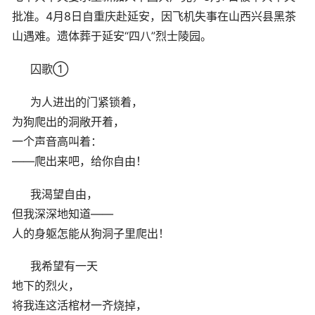
批准。4月8日自重庆赴延安，因飞机失事在山西兴县黑茶
山遇难。遗体葬于延安“四八”烈士陵园。
囚歌①
为人进出的门紧锁着，
为狗爬出的洞敞开着，
一个声音高叫着：
——爬出来吧，给你自由！
我渴望自由，
但我深深地知道——
人的身躯怎能从狗洞子里爬出！
我希望有一天
地下的烈火，
将我连这活棺材一齐烧掉，