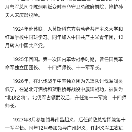
月粤军总司令陈炯明叛变时奉命守卫总统府前院，掩护孙
夫人宋庆龄脱险。
1924年赴苏联，入莫斯科东方劳动者共产主义大学和
红军学校中国班学习。同年加入中国共产主义青年团，12
月转入中国共产党。
1925年回国。第一次国内革命战争时期，曾任国民革
命军独立团团长、二十四师师长、十一军军长。
1926年，在北伐战争中率独立团为先遣队讨伐军阀吴
佩孚，在湖北汀泗桥和贺胜桥等战役中屡建战功，被誉为
“北伐名将”。北伐军占领武汉后，升任第十一军第二十四师
师长。
1927年8月参加领导南昌起义，后任前敌总指挥兼第十
一军军长。同年12月参加领导广州起义，任起义军工农红