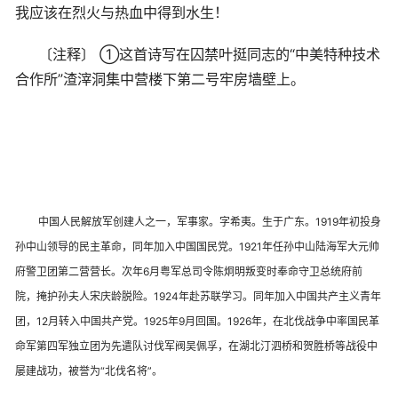
我应该在烈火与热血中得到水生！
〔注释〕 ①这首诗写在囚禁叶挺同志的“中美特种技术
合作所”渣滓洞集中营楼下第二号牢房墙壁上。
中国人民解放军创建人之一，军事家。字希夷。生于广东。1919年初投身
孙中山领导的民主革命，同年加入中国国民党。1921年任孙中山陆海军大元帅
府警卫团第二营营长。次年6月粤军总司令陈炯明叛变时奉命守卫总统府前
院，掩护孙夫人宋庆龄脱险。1924年赴苏联学习。同年加入中国共产主义青年
团，12月转入中国共产党。1925年9月回国。1926年，在北伐战争中率国民革
命军第四军独立团为先遣队讨伐军阀吴佩孚，在湖北汀泗桥和贺胜桥等战役中
屡建战功，被誉为“北伐名将”。