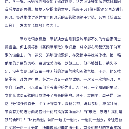
昆、李一氓、朱镜我等都提出了修改意见，认为应该突出东进抗日和向
敌后发展的思想。根据大家提出的意见，陈毅于
5
月份对歌词又再次进行
修改。经过集体讨论并加工修改后的军歌歌词终于定稿，名为《新四军
军歌》，发表在《抗敌》杂志上。
军歌歌词定稿后，军部决定由刚到云岭军部不久的作曲家何士
德谱曲。何士德接到《新四军军歌》歌词后，将全部心思都沉浸于为军
歌的谱曲上。他一遍又一遍地研读歌词，在激情中寻找着旋律。第一稿
他用的是民歌风格。曲调优美流畅，朗朗上口，但不够雄壮，劲头不
足，没有表现出新四军一往无前的进军气魄和英雄气概。于是，他又推
倒重来，改为进行曲。经过一遍又一遍地试唱，一次又一次地修改，直
到自己满意，可以请军部首长来检验为止。
7
月
1
日，一个晴朗的早晨，
文化队试唱军歌的队员放开了嘹亮的歌喉。项英、袁国平、周子昆、冯
达飞等
10
多位首长，个个正襟端坐，聚精会神，洗耳恭听。雄浑壮阔、
节奏有力的进行曲随着何士德的指挥奔泻而出！当
“
东进，东进！我们是
铁的新四军！
”
反复两遍，音阶一遍比一遍高，一遍比一遍强，象征着新
四军将士正一往无前、所向披靡地向前挺进时，首长们热烈的掌声响起