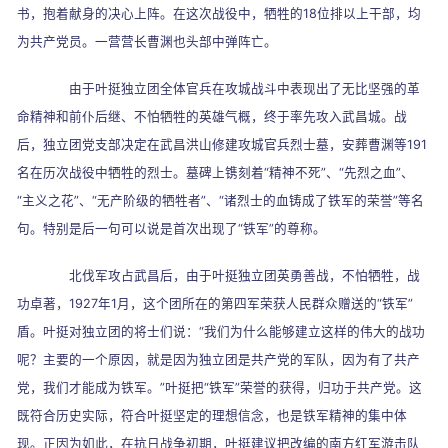
书，抱着献身的决心上阵。在这次战役中，牺牲的
18
位排以上干部，均
为共产党员。一营营长曹渊也头部中弹阵亡。
由于叶挺独立团全体官兵在攻城战斗中表现出了无比坚强的革
命精神和前仆后继、不怕牺牲的英雄气概，终于率先攻入武昌城。战
后，独立团党支部决定在武昌洪山修建攻城官兵烈士墓，安葬曹渊等
191
名在历次战役中牺牲的烈士。墓碑上镌刻着
“
精神不死
”
、
“
先烈之血
”
、
“
主义之花
”
、
“
无产阶级的牺牲者
”
、
“
诸烈士的血铸成了铁军的荣誉
”
等名
句。特别是后一句可以说是首次出现了
“
铁军
”
的尊称。
北伐军攻占武昌后，由于叶挺独立团英勇善战，不怕牺牲，战
功卓著，
1927
年
1
月，这个团所在的第四军荣获人民群众赠送的
“
铁军
”
盾。叶挺对独立团的将士们说：
“
我们为什么能够建立这样的伟大的战功
呢？主要的一个原因，就是因为独立团是共产党的军队，因为有了共产
党，我们才能成为铁军。
”
叶挺把
“
铁军
”
荣誉的获得，归功于共产党。这
既符合历史实际，符合叶挺坚定的理想信念，也是铁军精神的集中体
现。正因为如此，在抗日战争初期，叶挺建议把改编的南方红军游击队