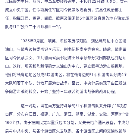
以陈毅为主任。随后，中革军委转移途中，于
10
月
22
日致电项英，宣布
成立中央军区，任命项英任军区司令员兼政治委员，贺昌任政治部主
任，指挥江西、福建、闽赣、赣南及闽浙赣
5
个军区及直属的地方独立部
队与红军独立二十四师和红十军。
1935
年
3
月底，项英、陈毅等历尽艰险，到达赣粤边中心区域
油山，与赣粤边特委书记李乐天、副书记杨尚奎等会合。随后，赣南军
区司令员蔡会文、少共赣南省委书记陈丕显率领部分突围部队也到达油
山。这样，项英和陈毅便确定以油山为中心，建立赣粤边游击根据地。
他们将赣粤边地区分成
5
块游击区，将在赣粤边的红军和游击队分成
4
个
大队和若干小队，分散开展游击战争。至此，中央分局实现了由正规战
争向游击战的转变，开始了坚持三年艰苦的游击战争的战斗历程。
这一时期，留在南方坚持斗争的红军和游击队共开辟了
15
块游
击区，分布在江西、福建、广东、浙江、湖南、湖北、安徽、河南
8
个省
160
个县。由于被国民党军重兵包围分割，又失去电台通讯设备，中央分
局与中共中央、与各个游击区失去联系，各个游击区之间的交通也被隔