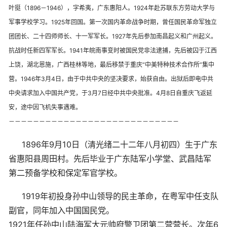
叶挺（1896－1946），字希夷，广东惠阳人。1924年赴苏联东方劳动大学与
军事学校学习。1925年回国。第一次国内革命战争时期，曾任国民革命军独立
团团长、二十四师师长、十一军军长。1927年先后参加南昌起义和广州起义。
抗战时任新四军军长。1941年皖南事变时被国民党非法逮捕，先后被囚于江西
上饶，湖北恩施，广西桂林等地，最后移禁于重庆“中美特种技术合作所”集中
营。1946年3月4日，由于中共中央的坚决要求，始获自由。出狱后即电中共
中央请求加入中国共产党，于3月7日经中共中央批准。4月8日自重庆飞返延
安，途中因飞机失事遇难。
－－－－－－－－－－－－－－－－－－－－－－－－－－－－
1896年9月10日（清光绪二十二年八月初四）生于广东
省惠阳县周田村。先后毕业于广东陆军小学堂、武昌陆军
第二预备学校和保定军官学校。
1919年初投身孙中山领导的民主革命，在粤军中任支队
副官，同年加入中国国民党。
1921年任孙中山陆海军大元帅府警卫团第二营营长。次年6