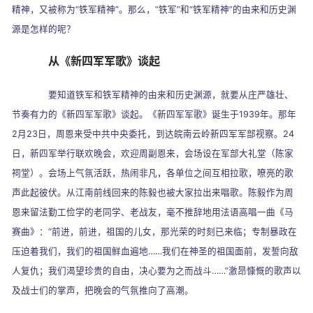
精神，又被称为
“
铁军精神
”
。那么，
“
铁军
”
和
“
铁军精神
”
的由来和历史渊
源是怎样的呢？
从《新四军军歌》谈起
要知道铁军和铁军精神的由来和历史渊源，就要从庄严雄壮、
节奏有力的《新四军军歌》谈起。《新四军军歌》诞生于
1939
年。那年
2
月
23
日，周恩来受中共中央委托，到达皖南云岭新四军军部视察。
24
日，新四军举行联欢晚会，欢迎周副恩来，会场设在军部大礼堂（陈家
祠堂）。会场上气氛活跃，热闹非凡，各单位之间互相拉歌，嘹亮的歌
声此起彼伏。从江南前线回来的陈毅也被大家拉出来唱歌。陈毅作为周
恩来留法勤工俭学的老同学、老战友，毫不推辞地用法语高唱一曲《马
赛曲》：
“
前进，前进，祖国的儿女，那光荣的时刻已来临；专制暴政在
压迫着我们，我们的祖国鲜血遍地
……
我们在神圣的祖国面前，发誓向敌
人复仇；我们渴望珍贵的自由，决心要为之而战斗
……”
激昂慷慨的歌声以
及战士们的掌声，把晚会的气氛推向了高潮。