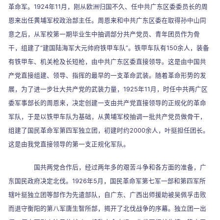
革命军。
1924
年
11
月，刚从欧洲归国不久、任中共广东区委委员长的周
恩来出任黄埔军校政治部主任。周恩来和中共广东区委在取得孙中山同
意之后，从军校第一期毕业生中抽调部分共产党员、青年团员作为骨
干，组建了
“
建国陆海军大元帅府铁甲车队
”
。铁甲车队有
150
余人，装备
有铁甲车、机关枪及长短枪，由中共广东区委直接领导。这是由中国共
产党直接组建、领导、指挥的最早的一支革命武装。随着革命形势的发
展，为了进一步壮大共产党的武装力量，
1925
年
11
月，时任中共两广区
委军事部长的周恩来，决定创建一支由共产党直接领导的正规化的革命
军队，于是以铁甲车队为基础，从黄埔军校抽调一批共产党员做骨干，
组建了国民革命军第四军独立团，初建时约
2000
余人，叶挺担任团长。
这是由我党直接领导的第一支正规化军队。
国共两党合作后，经过两年多的艰苦斗争和各方面的准备，广
东国民政府决定北伐。
1926
年
5
月，国民革命军第七军一部和第四军所
辖叶挺独立团等部作为先遣部队，自广东、广西出师援助被吴佩孚击败
而退守衡阳的第八军唐生智所部，揭开了北伐战争的序幕。独立团一出