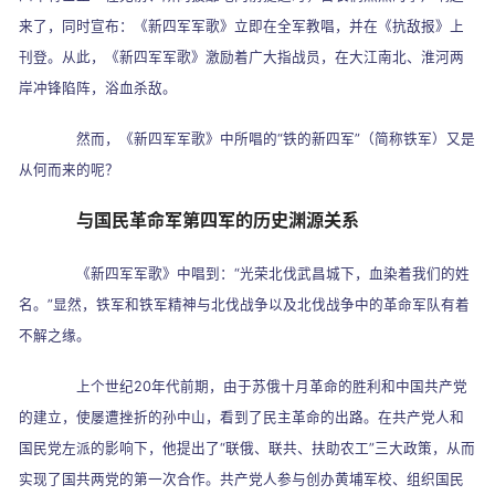
来了，同时宣布：《新四军军歌》立即在全军教唱，并在《抗敌报》上
刊登。从此，《新四军军歌》激励着广大指战员，在大江南北、淮河两
岸冲锋陷阵，浴血杀敌。
然而，《新四军军歌》中所唱的
“
铁的新四军
”
（简称铁军）又是
从何而来的呢？
与国民革命军第四军的历史渊源关系
《新四军军歌》中唱到：
“
光荣北伐武昌城下，血染着我们的姓
名。
”
显然，铁军和铁军精神与北伐战争以及北伐战争中的革命军队有着
不解之缘。
上个世纪
20
年代前期，由于苏俄十月革命的胜利和中国共产党
的建立，使屡遭挫折的孙中山，看到了民主革命的出路。在共产党人和
国民党左派的影响下，他提出了
“
联俄、联共、扶助农工
”
三大政策，从而
实现了国共两党的第一次合作。共产党人参与创办黄埔军校、组织国民