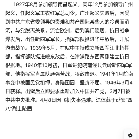
1927年8月参加领导南昌起义。同年12月参加领导广州
起义，任起义军工农红军总司令。广州起义失败后，因受
到中共广东省委领导的责难和共产国际某些人的冷遇而消
沉，与党脱离关系，流亡欧洲，后到澳门隐居。抗日战争
爆发后，出任新四军军长，指挥部队挺进华中敌后，开展
游击战争。1939年5月，在皖中主持成立新四军江北指挥
部，指挥部队挺进皖东敌后，在津浦路东西两侧建立抗日
根据地。1940年10月初，日军进犯皖南泾县云岭新四军军
部，他指挥军直属队顽强苦战，将敌击退。1941年1月皖南
事变中被国民党扣押，身陷囹圄，坚贞不屈。1946年3月4
日获释。出狱后立即要求重新加入中国共产党，3月7日被
中共中央批准。4月8日因飞机失事遇难。遗体葬于延安“四
八”烈士陵园