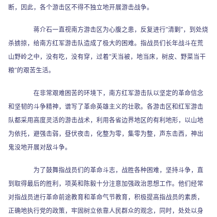
断，因此，各个游击区不得不独立地开展游击战争。
蒋介石一直视南方游击区为心腹之患，反复进行
“
清剿
”
，到处烧
杀掳掠，给南方红军游击队造成了极大的困难。指战员们长年战斗在荒
山野岭之中，没有吃，没有穿，过着
“
天当被，地当床，树皮、野菜当干
粮
”
的艰苦生活。
在非常艰难困苦的环境下，南方红军游击队以坚定的革命信念
和坚韧的斗争精神，谱写了革命英雄主义的壮歌。各游击区和红军游击
队都采用高度灵活的游击战术，利用各省边界地区的有利地形，以山地
为依托，避强击弱，昼伏夜击，化整为零，集零为整，声东击西，神出
鬼没地开展对敌斗争。
为了鼓舞指战员们的革命斗志，战胜各种困难，坚持斗争，直
到取得最后的胜利，项英和陈毅十分注意加强政治思想工作。他们经常
对指战员进行革命前途教育和革命气节教育，积极提高指战员的素质，
正确地执行党的政策，牢固树立依靠人民群众的观念，同时，处处以身