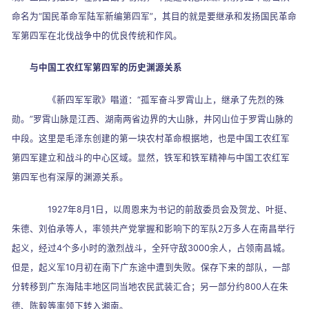
命名为
“
国民革命军陆军新编第四军
”
，其目的就是要继承和发扬国民革命
军第四军在北伐战争中的优良传统和作风。
与中国工农红军第四军的历史渊源关系
《新四军军歌》唱道：
“
孤军奋斗罗霄山上，继承了先烈的殊
勋。
”
罗霄山脉是江西、湖南两省边界的大山脉，井冈山位于罗霄山脉的
中段。这里是毛泽东创建的第一块农村革命根据地，也是中国工农红军
第四军建立和战斗的中心区域。显然，铁军和铁军精神与中国工农红军
第四军也有深厚的渊源关系。
1927
年
8
月
1
日，以周恩来为书记的前敌委员会及贺龙、叶挺、
朱德、刘伯承等人，率领共产党掌握和影响下的军队
2
万多人在南昌举行
起义，经过
4
个多小时的激烈战斗，全歼守敌
3000
余人，占领南昌城。
但是，起义军
10
月初在南下广东途中遭到失败。保存下来的部队，一部
分转移到广东海陆丰地区同当地农民武装汇合；另一部分约
800
人在朱
德、陈毅等率领下转入湘南。