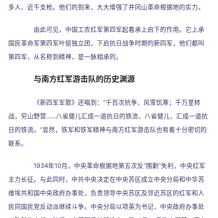
多人、近千支枪。他们的到来，大大增强了井冈山革命根据地的实力。
由此可见，中国工农红军第四军起着承上启下的作用。它上承
国民革命军第四军叶挺独立团，下启抗日战争时期的新四军，他们都叫
第四军，从名称到精神，是一脉相承的。
与南方红军游击队的历史渊源
《新四军军歌》还唱到：
“
千百次抗争，风雪饥寒；千万里转
战，穷山野营
……
八省健儿汇成一道抗日的铁流，八省健儿，汇成一道抗
日的铁流。
”
显然，铁军和铁军精神与南方红军游击队也有着十分密切的
联系。
1934
年
10
月，中央革命根据地第五次反
“
围剿
”
失利，中央红军
主力长征。与此同时，中共中央决定在中央苏区成立中央分局和中华苏
维埃共和国中央政府办事处，负责领导中央苏区及邻近苏区的红军和人
民同国民党反动派继续斗争。中央分局以项英为书记，中央政府办事处