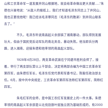
山和工农革命军一道发展井冈山根据地，就会给革命做出更大贡献
……”
朱
德也兴奋地说：
“
从敌人的报纸上，我们才知道毛泽东同志上了井冈山，
我也正要找他呢！我已经派毛泽覃同志（毛泽东的胞弟）到井冈山联系
去了。
”
不久，毛泽东听说南昌起义余部搞了湘南暴动，部队得到发展
壮大，但由于国民党反动军队的南北夹击，暴动失败。他当即兵分两
路，进入湘南，迎接朱德和他率领的南昌起义部队。
1928
年
4
月
28
日，两支革命武装在宁冈砻市胜利会师了，接
着，举行了两支部队营以上干部会，决定将两部合编为中国工农革命军
第四军，由朱德任军长，毛泽东任党代表和军委书记，陈毅任政治部主
任。
6
月，按中共中央规定，工农革命军第四军改称红军第四军，简称红
四军。
朱毛红军的会师，是中国工农红军发展史上的一件大事。朱德
率领的南昌起义军余部是以北伐劲旅叶挺独立团为基础形成的，有
2000