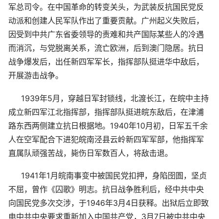
军总司令。在中国革命的转变关头，为武装反抗国民党反
动派和创建人民军队作出了重要贡献。广州起义失败后，
因受到中共广东省委领导的责难和共产国际某些人的冷遇
而消沉，与党脱离关系，流亡欧洲，后到澳门隐居。抗日
战争爆发后，出任新四军军长，指挥部队挺进华中敌后，
开展游击战争。
1939年5月，穿越日军封锁线，北渡长江，在皖中主持
成立新四军江北指挥部，指挥部队挺进皖东敌后，在津浦
路东西两侧建立抗日根据地。1940年10月初，日军五千余
人在空军配合下进犯皖南泾县云岭新四军军部，他指挥军
直属队顽强苦战，毙伤日军数百人，将敌击退。
1941年1月皖南事变中被国民党扣押，身陷囹圄，坚贞
不屈，曾作《囚歌》明志。抗日战争胜利后，经中共中央
向国民党多次交涉，于1946年3月4日获释。出狱后立即致
电中共中央要求重新加入中国共产党，3月7日被中共中央