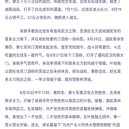
师，便立下引人注目的战功，将敌完全击退。北伐军初战告捷，稳定了
湖南战局，打开了向北进军的通道。
7
月
11
日，北伐军进占长沙，
8
月
19
日占领平江，
22
日占领岳州，随即进入湖北。
吴佩孚看到北伐军有直捣武汉之势，急调在北方进攻国民军的
直系主力南下，并在地形险要的汀泗桥一线布防。
8
月
26
日，国民革命军
第四、第七军向汀泗桥发起总攻。敌军凭险固守，战斗异常激烈。斗志
旺盛的北伐军一鼓作气，在
8
月
27
日攻下汀泗桥，打开了通向武汉的南大
门。吴佩孚气急败坏，亲自率领南下的直系主力赶向咸宁增援。叶挺独
立团在攻克汀泗桥的苦战之后未经休息，抓住战机，乘胜追击，赶在直
系主力到达之前，一举占领咸宁城，敌向贺胜桥溃逃。
8
月
30
日中午
12
时，第四军、第七军再次攻占贺胜桥，击溃吴
佩孚主力，打破了吴佩孚死守贺胜桥以保武汉的计划。接着，国民革命
军挥师武汉。在攻城时，共产党员和共青团员冒着枪林弹雨，冲锋陷
阵，表现出了一不怕苦、二不怕死的革命精神。在叶挺独立团中，第一
营从营长开始，连长、排长都留下
“
为共产主义的伟大理想而牺牲
”
的遗