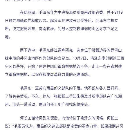
在此期间，毛泽东作为中央特派员到湖南改组省委，并于
9
月
9
日领导湘赣边界秋收起义。起义军在进攻长沙受挫后，毛泽东当机立
断，决定撤离湘东，向南转移，到敌人控制较薄弱的山区寻求立足之
地。
南下途中，毛泽东经过调查研究，选定位于湘赣边界的罗霄山
脉中段的井冈山地区作为部队的立足点。
10
月
7
日，毛泽东率部到达江西
宁冈县茅坪，开始了创建井冈山革命根据地的斗争，走上一条在农村建
立革命根据地，以保存和发展革命力量的正确道路。
毛泽东一直关心南昌起义部队的下落。他不断从各方面打听、
了解有关情况。不久，他从一张报纸上得知朱德及其所率部队在广东潮
州、汕头一带活动，便派何长工到广州找朱德接头。
何长工辗转见到朱德后，向他转达了毛泽东的问候，何长工
说：
“
毛委员认为，南昌起义这支部队是宝贵的革命力量，如果能到井冈