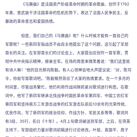
《马赛曲》是法国资产阶级革命时期的革命歌曲，创作于
1792
年奥、普武装干涉法国革命的危机形势下，表达了法国人民争民主、反
暴政的革命意志和爱国热情。
但是，我们自己的《马赛曲》呢？什么时候才能有一首自己的
军歌呢？一些新四军指战员不由自主地提出了这个问题，这引起了军部
首长的关注。在军部首长们的讨论会上，大家提出应创作一首军歌，贯
彻中共中央指示精神，振奋全军。在场的周恩来微笑着说：
“
我们这里就
有诗人嘛！
”
他的目光移向陈毅。有人心领神会地大声提议说：
“
对，陈司
令，你就写首歌词吧。
”
陈毅慨然答应了大家的热情要求。在一个多月的
时间里，尽管战务繁忙，他仍利用作战间隙抓紧对歌词进行构思。在歌
词中，他写了新四军继承北伐战争时国民革命军第四军、中国工农红军
第四军和坚持南方三年游击战争的红军游击队前后
10
余年的光荣传统、
优良作风，写了新四军的政治信仰、作战方针、军民关系等等，歌词共
有
3
段，
35
行，名曰《十年》。
4
月上旬歌词被送到军部，之后，在项英
主持下，军部组织力量对歌词初稿进行讨论修改。叶挺、袁国平、周子