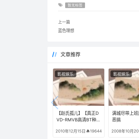
暂无标签
上一篇
蓝色理想
文章推荐
影视娱乐
影视娱乐
【赵氏孤儿】【真正D
满城尽带上班
VD-RMVB高清BT种
恶搞
子】【2010最新上映
19644
2010年12月15日
2008年10月2
葛优、范冰冰、黄晓明