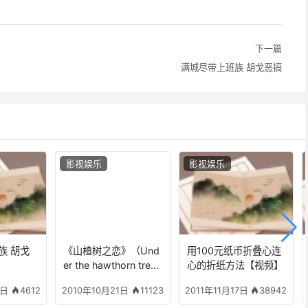
下一篇
满城尽带上班族 胡戈恶搞
影视娱乐
影视娱乐
族 胡戈
《山楂树之恋》（Und
用100元纸币折叠心连
er the hawthorn tre
心的折纸方法【视频】
e）观后感–我们的山楂
4612
11123
38942
0日
2010年10月21日
2011年11月17日
树呀，它为何悲伤