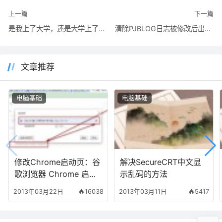
上一篇
下一篇
是我上了大学，还是大学上了我？
清除PJBLOG日志被修改后出现的“本日志由XX于XX-XX-XX编辑”字样
文章推荐
电脑基础
电脑基础
修改Chrome启动页：谷
解决SecureCRT中文显
歌浏览器 Chrome 启动
示乱码的方法
页被篡改成hao123的修
2013年03月22日
16038
2013年03月11日
5417
改方法