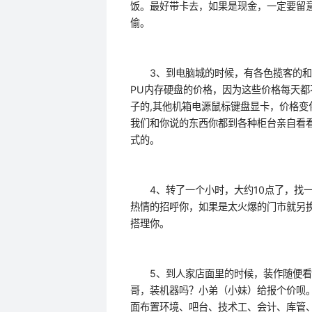
饭。最好带卡去，如果是现金，一定要留
偷。
3、到电脑城的时候，有各色揽客的和发
PU内存硬盘的价格，因为这些价格每天
子的,其他机箱电源鼠标键盘显卡，价格
我们和你说的东西你都到各种柜台亲自看
式的。
4、转了一个小时，大约10点了，找一
热情的招呼你，如果是太火爆的门市就另
搭理你。
5、到人家店面里的时候，装作随便看看
哥，装机器吗？小弟（小妹）给报个价呗
面布置环境、吧台、技术工、会计、库管