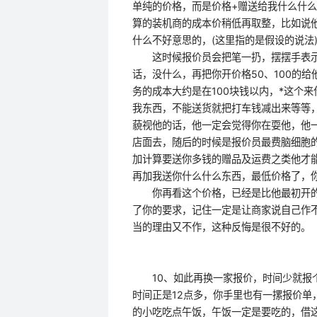
单纯的价格，而是价格+赠送给我什么什
算的装机商的成本价稍低再取整，比如说他给
什么不好意思的，(这里指的是假设的说法
这时候报价员会把笔一扔，摆摆手表示根
话，没什么，再把你开价格50、100的
务的成本大约是在100块钱以内，*这个
我东西，不能送货就把打车钱减出来等等
藐视他的话，他一定会觉得你在耍他，他
店面去，随后的时候是报价员最费脑细胞
加计算要送你多钱的赠品及运费之类他才
再加我送你什么什么东西，最低价格了，
你再看这个价格，已经是比他最初开的
了你的要求，记住一定是让商家说自己作
当的理由又不作，这种反悔是很不好的。
10、如此再换一家报价，时间少就报个2
时间正是12点多，你手里也有一摞报价
的小吃吃点午饭，午饭一定是要吃的，借