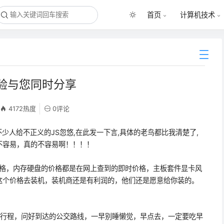
首页
计算机技术
经验与您同时分享
4172热度
0评论
少人给不正义的JS忽悠,在此发一下言,具体的老鸟都比我清楚了,
不容易，真的不容易啊！！！！
，内存硬盘的价格都是在网上查到的即时价格，主板套件显卡风
这个价格去装机，装机商还是有利润的，他们还是愿意给你装的。
程，问好到达的公交路线，一早别睡懒觉，早点去，一定要吃早