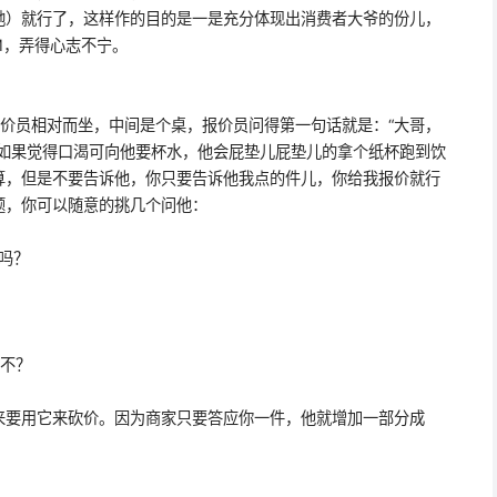
她）就行了，这样作的目的是一是充分体现出消费者大爷的份儿，
M，弄得心志不宁。
员相对而坐，中间是个桌，报价员问得第一句话就是：“大哥，
，如果觉得口渴可向他要杯水，他会屁垫儿屁垫儿的拿个纸杯跑到饮
算，但是不要告诉他，你只要告诉他我点的件儿，你给我报价就行
题，你可以随意的挑几个问他：
吗？
不？
要用它来砍价。因为商家只要答应你一件，他就增加一部分成