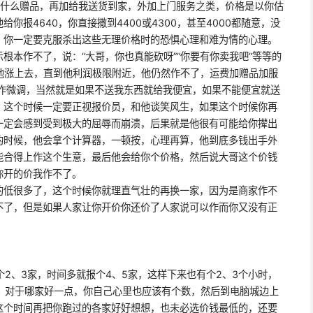
么什么赠品，再加给我送货到家，外加上门服务之类，价格是以你估
你报4640，你直接撒到4400或4300，甚至4000都随意，没
) 你一定要克服杀出这些无理价格时的恐惧心理和难为情的心理。
本作不了，说：“大哥，你也真能砍呀”“你要有你卖我吧”等等的
给他涨上去，直到他利润极限附近，他仍然作不了，运费加赠品加服
来作微调，当然就是如果不送我东西就给我便宜，如果不能便宜就送
，这个时候一定要正视报价员，和他谈笑风生，如果这个时候你再
一定会感到受到极大的屈辱而崩溃，后果就是他很有可能给你撵出
的时候，他会拿个计算器，一顿按，心理再算，他到底多钱出手外
能合得上作这个生意，最后他会给你个价格，然后说大哥这个价钱
你开的价我作不了。
低很多了，这个时候你就理直气壮的再换一家，因为是商家作不
不了，但是如果人家让你开价你还价了人家说可以作而你又没有正
、3家，时间多就报个4、5家，这样下来也有个2、3个小时，
单，对于哪家好一点，你自己心里也应该有个数，然后到电脑城边上
这个时间再把你跑过的各家好好想想，也未必选价钱最低的，还要