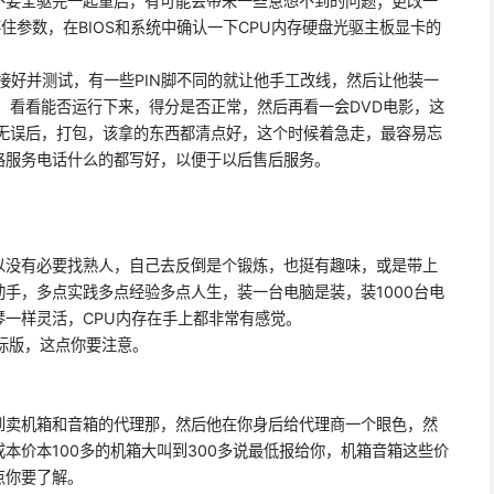
不要全驱完一起重启，有可能会带来一些意想不到的问题；更改一
能存住参数，在BIOS和系统中确认一下CPU内存硬盘光驱主板显卡的
接好并测试，有一些PIN脚不同的就让他手工改线，然后让他装一
K，看看能否运行下来，得分是否正常，然后再看一会DVD电影，这
认无误后，打包，该拿的东西都清点好，这个时候着急走，最容易忘
格服务电话什么的都写好，以便于以后售后服务。
没有必要找熟人，自己去反倒是个锻炼，也挺有趣味，或是带上
手，多点实践多点经验多点人生，装一台电脑是装，装1000台电
一样灵活，CPU内存在手上都非常有感觉。
0标版，这点你要注意。
卖机箱和音箱的代理那，然后他在你身后给代理商一个眼色，然
本价本100多的机箱大叫到300多说最低报给你，机箱音箱这些价
点你要了解。