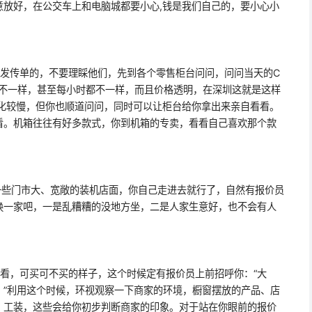
意放好，在公交车上和电脑城都要小心,钱是我们自己的，要小心小
传单的，不要理睬他们，先到各个零售柜台问问，问问当天的C
都不一样，甚至每小时都不一样，而且价格透明，在深圳这就是这样
变化较慢，但你也顺道问问，同时可以让柜台给你拿出来亲自看看。
看。机箱往往有好多款式，你到机箱的专卖，看看自己喜欢那个款
些门市大、宽敞的装机店面，你自己走进去就行了，自然有报价员
换一家吧，一是乱糟糟的没地方坐，二是人家生意好，也不会有人
，可买可不买的样子，这个时候定有报价员上前招呼你：“大
。”利用这个时候，环视观察一下商家的环境，橱窗摆放的产品、店
、工装，这些会给你初步判断商家的印象。对于站在你眼前的报价