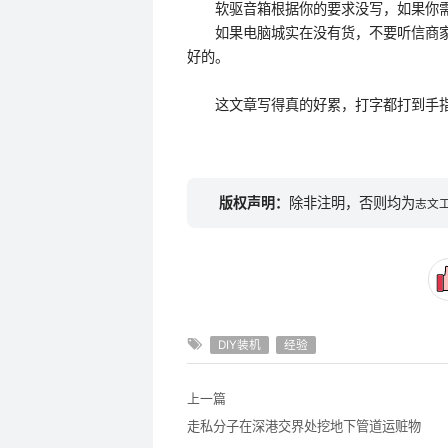
软驱音箱根据你的要求没写，如果你需
如果电脑城实在没有货，不要听信商家
好的。
这文章写得真的好累，打字都打到手指
版权声明：
除非注明，否则均为
志文
DIY装机
经验
上一篇
走私分子在深港交界处挖地下管道运赃物