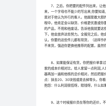
7、之后，你把要的配件列出来，让他在
来，一个字母也不能少的写出来,你要知道
是对于他认为外行的客人，他越是敢大胆
程中，他肯定会以缺货、价格更优惠或你
的产品，不用和他废话，告诉他我就要这
下，他会放弃这些努力。全报完之后，他
认，你要的这些件儿都有现货，（这样作
不来货，强迫你更换他推荐的配置，虽然
8、如果能保证有货，你把报价单拿过来
家的成本价相对比，给人家留一点利润,人
器再加一遍和他核的总价相对，然后把报
点：抹去20、30块钱或是去掉零头，你
抱怨：什么利润很低呀，赔钱呀，什么如
9、这个时候报价员在等你的还价，不要