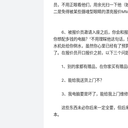
员，不用正眼看他们，用余光扫一下他（
二是免得被某些摄魂型眼睛的漂亮报价M
6、被报价员邀请入座之后，你会和报价
你想配多钱的电脑？”不用理睬他这句话
水机处给你倒水，虽然你心里已经有了预
了。在报价员开口报价之前，以下三个问
1、别的家都有赠品，在你家买有赠品
2、能给我送货上门不？
3、我电脑要是坏了，能给我上门维修
这些东西未必你后来一定全要，但后来
本。