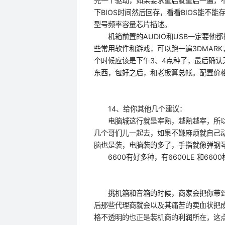
完一个驱动，如果要求重启就重启一遍，
下BIOS时间然后回存，看看BIOS能不
型号频率容量芯片描述。
机箱前置的AUDIO和USB一定要他都
些常用软件和游戏，可以跑一遍3DMAR
个时候应该是下午3、4点种了，最后确
东西，包好之后，和老板算总帐。配置价
14、给你其他几个建议：
电脑城这行就是宰熟，越熟越宰，所以
几个哥们儿一起去，如果不嫌麻烦就自己动
脑也是装，电脑装的多了，手指就像弹钢琴
6600有好多种，有6600LE 和660
挑机箱和音箱的时候，商家会把你带到
后那些代理商就会以及其痛苦的卖血状把成
格不透明的也正是装机商的利润所在，这