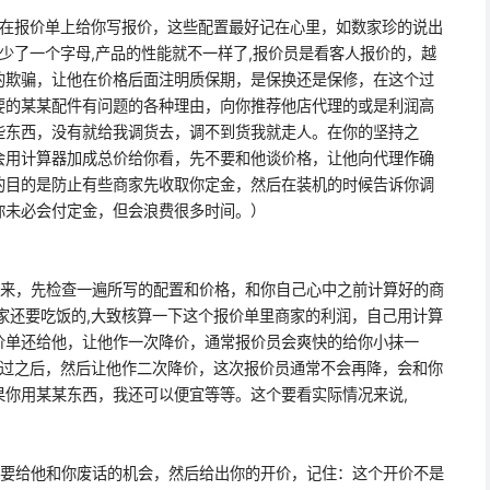
报价单上给你写报价，这些配置最好记在心里，如数家珍的说出
,少了一个字母,产品的性能就不一样了,报价员是看客人报价的，越
的欺骗，让他在价格后面注明质保期，是保换还是保修，在这个过
要的某某配件有问题的各种理由，向你推荐他店代理的或是利润高
些东西，没有就给我调货去，调不到货我就走人。在你的坚持之
会用计算器加成总价给你看，先不要和他谈价格，让他向代理作确
的目的是防止有些商家先收取你定金，然后在装机的时候告诉你调
你未必会付定金，但会浪费很多时间。）
，先检查一遍所写的配置和价格，和你自己心中之前计算好的商
家还要吃饭的,大致核算一下这个报价单里商家的利润，自己用计算
价单还给他，让他作一次降价，通常报价员会爽快的给你小抹一
看过之后，然后让他作二次降价，这次报价员通常不会再降，会和你
果你用某某东西，我还可以便宜等等。这个要看实际情况来说,
给他和你废话的机会，然后给出你的开价，记住：这个开价不是