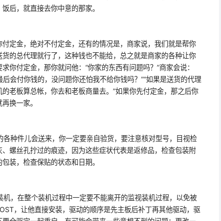
。饭后，就直接去你中意的那家。
付定金，绝对不付定金，还有的情况是，商家说，我们就是帮你
送货的总代理就行了，这种钱也不能给，总之就是商家的各种让你
求你付定金，那你就问他：“你家的东西有问题吗？”商家会说：
定最后会付你钱的，没问题你还怕我不给你钱吗？”“如果是送货的代理
机的老板算总帐，你去和老板商量去。”如果你先付定金，那之后你
就再换一家。
各种件儿会送来，你一定要亲自验货，要注意核对型号，目视检
灰、螺丝孔拧过的痕迹，因为这些症状代表是返修品，检查包装附
的包装，检查保贴的状态和日期。
机，在整个装机过程中一定要不能离开的监视装机过程，以免被
OST，让他直接安装，驱动的顺序是先主板后补丁再其他驱动，驱