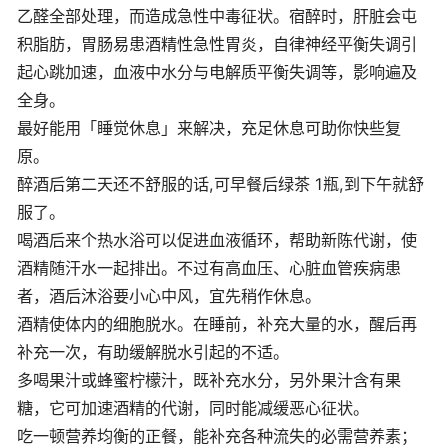
乙醛全部处理，而造成急性中毒征状。宿醉时，肝脏会屯
积脂肪，胃肠易患酒精性急性胃炎，自律神经平衡失调引
起心跳加速，血液中水分与电解质平衡失调等，影响遍及
全身。
最好能用「睡觉休息」来解决，充足休息可助你快些复
原。
醉酒后第二天还不舒服的话,可早餐后绿茶 1瓶,到下午就舒
服了。
喝酒后来个热水浴可以促进血液循环，帮助新陈代谢，使
酒精随汗水一起排出。不过有高血压、心脏血管疾病患
者，酒后沐浴要小心中风，宜先稍作休息。
酒精使体内的细胞脱水。在睡前，补充大量的水，醒后再
补充一次，有助缓解脱水引起的不适。
多喝果汁或蜂蜜柠檬汁，既补充水分，另外果汁含有果
糖，它可加速酒精的代谢，同时能减缓恶心征状。
吃一顿营养均衡的正餐，能补充各种流失的必需营养素；