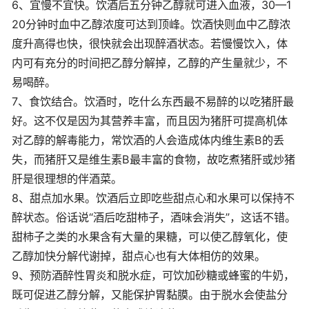
6、宜慢不宜快。饮酒后五分钟乙醇就可进入血液，30—1
20分钟时血中乙醇浓度可达到顶峰。饮酒快则血中乙醇浓
度升高得也快，很快就会出现醉酒状态。若慢慢饮入，体
内可有充分的时间把乙醇分解掉，乙醇的产生量就少，不
易喝醉。
7、食饮结合。饮酒时，吃什么东西最不易醉的以吃猪肝最
好。这不仅是因为其营养丰富，而且因为猪肝可提高机体
对乙醇的解毒能力，常饮酒的人会造成体内维生素B的丢
失，而猪肝又是维生素B最丰富的食物，故吃煮猪肝或炒猪
肝是很理想的伴酒菜。
8、甜点加水果。饮酒后立即吃些甜点心和水果可以保持不
醉状态。俗话说“酒后吃甜柿子，酒味会消失”，这话不错。
甜柿子之类的水果含有大量的果糖，可以使乙醇氧化，使
乙醇加快分解代谢掉，甜点心也有大体相仿的效果。
9、预防酒醉性胃炎和脱水症，可饮加砂糖或蜂蜜的牛奶，
既可促进乙醇分解，又能保护胃黏膜。由于脱水会使盐分