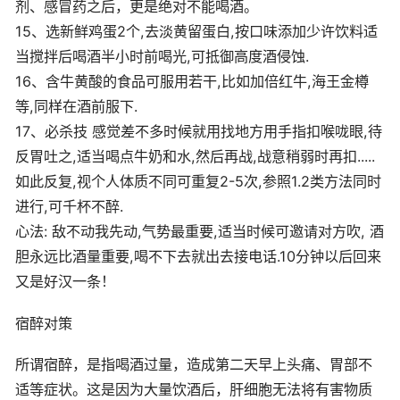
剂、感冒药之后，更是绝对不能喝酒。
15、选新鲜鸡蛋2个,去淡黄留蛋白,按口味添加少许饮料适
当搅拌后喝酒半小时前喝光,可抵御高度酒侵蚀.
16、含牛黄酸的食品可服用若干,比如加倍红牛,海王金樽
等,同样在酒前服下.
17、必杀技 感觉差不多时候就用找地方用手指扣喉咙眼,待
反胃吐之,适当喝点牛奶和水,然后再战,战意稍弱时再扣.....
如此反复,视个人体质不同可重复2-5次,参照1.2类方法同时
进行,可千杯不醉.
心法: 敌不动我先动,气势最重要,适当时候可邀请对方吹, 酒
胆永远比酒量重要,喝不下去就出去接电话.10分钟以后回来
又是好汉一条！
宿醉对策
所谓宿醉，是指喝酒过量，造成第二天早上头痛、胃部不
适等症状。这是因为大量饮酒后，肝细胞无法将有害物质