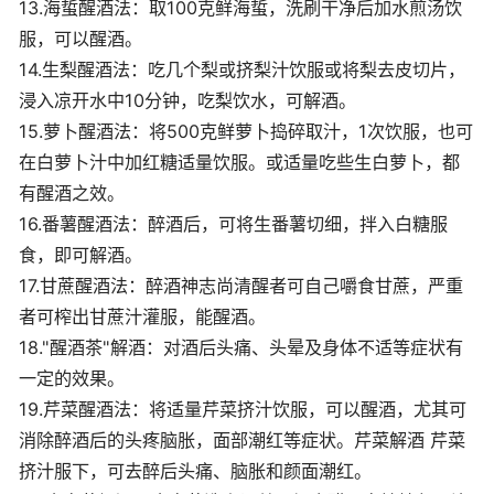
13.海蜇醒酒法：取100克鲜海蜇，洗刷干净后加水煎汤饮
服，可以醒酒。
14.生梨醒酒法：吃几个梨或挤梨汁饮服或将梨去皮切片，
浸入凉开水中10分钟，吃梨饮水，可解酒。
15.萝卜醒酒法：将500克鲜萝卜捣碎取汁，1次饮服，也可
在白萝卜汁中加红糖适量饮服。或适量吃些生白萝卜，都
有醒酒之效。
16.番薯醒酒法：醉酒后，可将生番薯切细，拌入白糖服
食，即可解酒。
17.甘蔗醒酒法：醉酒神志尚清醒者可自己嚼食甘蔗，严重
者可榨出甘蔗汁灌服，能醒酒。
18."醒酒茶"解酒：对酒后头痛、头晕及身体不适等症状有
一定的效果。
19.芹菜醒酒法：将适量芹菜挤汁饮服，可以醒酒，尤其可
消除醉酒后的头疼脑胀，面部潮红等症状。芹菜解酒 芹菜
挤汁服下，可去醉后头痛、脑胀和颜面潮红。