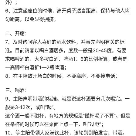
外）；
6、注意坐座位的时候，离开桌子适当距离，保持与他人均
匀距离，以免显得拥挤；
二、开席：
7、及时询问客人喜好的酒水饮料，并事先声明有关的标
准。目前请客以喝白酒居多，度数一般是30-45度。有要
求喝啤酒的，大多按白酒、啤酒1：6的比例折算，或者是
一高脚杯白酒折1—2瓶啤酒；
8、在主陪致开场白的时候，不要离座，不要接电话；
三、喝酒：
9、主陪声明带酒的标准。就是说这杯酒要分几次喝完。一
般是3-12次，或叫“起”。
这个酒一般不碰杯，有地方的规矩是“碰杯喝了不算”。但是
在举杯的时候可以在桌面上点一下，叫“过电”；
10、等主陪带领大家满饮此杯，该轮到副陪发言、带酒。