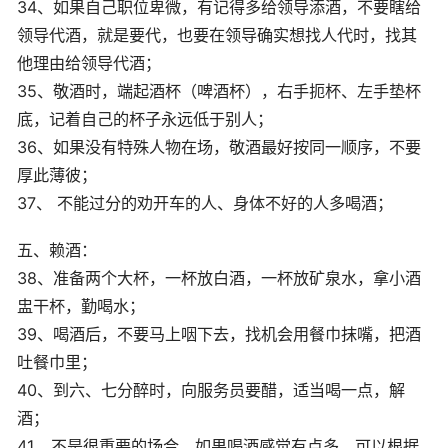
34、如果自己职位卑微，有记得多给领导添酒，不要瞎给
领导代酒，就是要代，也要在领导确实想找人代时，找其
他理由给领导代酒；
35、敬酒时，端起酒杯（啤酒杯），右手扼杯、左手垫杯
底，记着自己的杯子永远低于别人；
36、如果没有特殊人物在场，敬酒最好按同一顺序，不要
厚此薄彼；
37、 不能过分的劝开车的人、身体不好的人多喝酒；
五、赖酒：
38、准备两个大杯，一杯放白酒，一杯放矿泉水，拿小酒
盅干杯，勤喝水；
39、喝酒后，不要马上咽下去，找机会用餐巾抹嘴，把酒
吐餐巾里；
40、到六、七分醉时，向服务员要醋，适当喝一点，解
酒；
41、不是很重要的场合，如果喝酒感觉有点多，可以根据