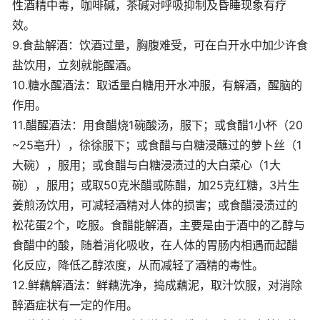
性酒精中毒，咖啡碱，茶碱对呼吸抑制及昏睡现象有疗
效。
9.食盐解酒：饮酒过量，胸腹难受，可在白开水中加少许食
盐饮用，立刻就能醒酒。
10.糖水醒酒法：取适量白糖用开水冲服，有解酒，醒脑的
作用。
11.醋醒酒法：用食醋烧1碗酸汤，服下；或食醋1小杯（20
~25亳升），徐徐服下；或食醋与白糖浸蘸过的萝卜丝（1
大碗），服用；或食醋与白糖浸渍过的大白菜心（1大
碗），服用；或取50克米醋或陈醋，加25克红糖，3片生
姜煎汤饮用，可减轻酒精对人体的损害；或食醋浸渍过的
松花蛋2个，吃服。食醋能解酒，主要是由于酒中的乙醇与
食醋中的酸，随着消化吸收，在人体的胃肠内相遇而起醋
化反应，降低乙醇浓度，从而减轻了酒精的毒性。
12.鲜藕解酒法：鲜藕洗净，捣成藕泥，取汁饮服，对消除
醉酒症状有一定的作用。