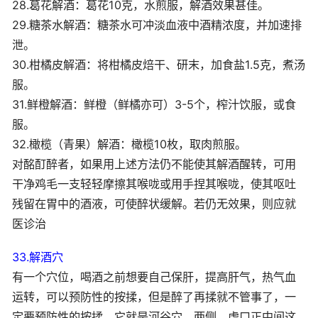
28.葛花解酒：葛花10克，水煎服，解酒效果甚佳。
29.糖茶水解酒：糖茶水可冲淡血液中酒精浓度，并加速排
泄。
30.柑橘皮解酒：将柑橘皮焙干、研末，加食盐1.5克，煮汤
服。
31.鲜橙解酒：鲜橙（鲜橘亦可）3-5个，榨汁饮服，或食
服。
32.橄榄（青果）解酒：橄榄10枚，取肉煎服。
对酩酊醉者，如果用上述方法仍不能使其解酒醒转，可用
干净鸡毛一支轻轻摩擦其喉咙或用手捏其喉咙，使其呕吐
残留在胃中的酒液，可使醉状缓解。若仍无效果，则应就
医诊治
33.解酒穴
有一个穴位，喝酒之前想要自己保肝，提高肝气，热气血
运转，可以预防性的按揉，但是醉了再揉就不管事了，一
定要预防性的按揉，它就是河谷穴，两侧，虎口正中间这