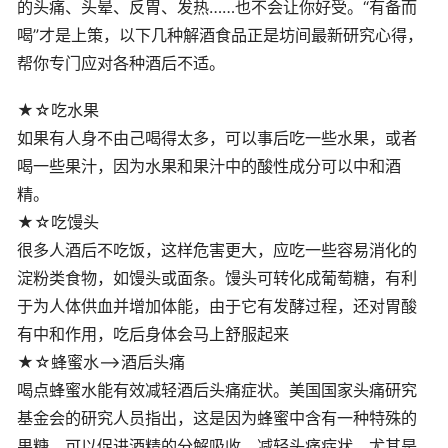
的头痛、头晕、反胃、发热……也不会让你好受。“有备而
喝”才是上策，以下几种解酒食品正是坊间最新研究心得，
帮你专门应对各种酒后不适。
★☆吃水果
如果有人身不由己喝得太多，可以事后吃一些水果，或者
喝一些果汁，因为水果和果汁中的酸性成分可以中和酒
精。
★☆吃馒头
很多人酒后不吃饭，这样危害更大，应吃一些容易消化的
淀粉类食物，如馒头或面条。馒头可转化成葡萄糖，有利
于为人体供血并增加体能，由于它有发酵过程，还对胃酸
有中和作用，吃后身体会马上舒服起来
★☆蜂蜜水——>酒后头痛
喝点蜂蜜水能有效减轻酒后头痛症状。美国国家头痛研究
基金会的研究人员指出，这是因为蜂蜜中含有一种特殊的
果糖，可以促进酒精的分解吸收，减轻头痛症状，尤其是