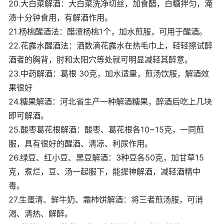
20.大白菜解酒：大白菜洗净切丝，加食醋，白糖拌匀，淹
渍十分钟食用，有解酒作用。
21.杨桃醒酒法：醋渍杨桃1个，加水煎服，可用于醒酒。
22.花露水醒酒法：洒数滴花露水在热毛巾上，轻轻擦试醉
酒者的胸背，肘和太阳穴等处就可明显减轻其醉意。
23.中药解酒：葛根 30克，加水适量，煎汤饮服，解酒效
果很好
24.糖果解酒：河北省生产一种解酒糖果，醉酒后吃上几块
即可解酒。
25.酸枣葛花根解酒：酸枣、葛花根各10~15克，一同煎
服，具有很好的醒酒、清凉、利尿作用。
26.绿豆、红小豆、黑豆解酒：3种豆各50克，加甘草15
克，煮烂，豆、汤一起服下，能提神解酒，减轻酒精中
毒。
27.生蛋清、鲜牛奶、霜柿饼解酒：将三者煎汤服，可消
渴、清热、解醉。