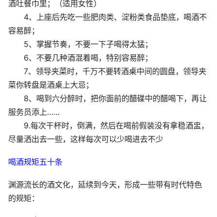
酒吐餐巾里；（适用女性）
4、上座后先吃一些肥肉类、淀粉类食品垫底，喝酒不
容易醉；
5、掌握节奏，不要一下子喝得太猛；
6、不要几种酒混着喝，特别容易醉；
7、领导夹菜时，千万不要转酒桌中间的圆盘，领导夹
菜你转盘是酒桌上大忌；
8、喝到六分醉时，把你面前的醋碟中的醋喝下，再让
服务员添上……
9.每次干杯时，倒满，然后在喝前假装没有拿稳酒盅，
尽量洒出去一些，这样每次可以少喝进去不少
喝酒规矩五十条
渊源流长的酒文化，延续到今天，形成一些带有时代特色
的规矩：