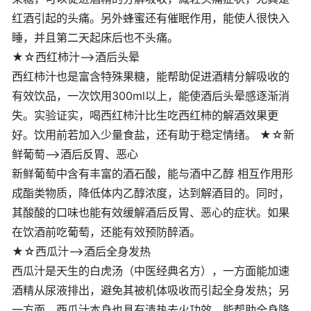
红酒引起的头痛。另外蜂蜜还有催眠作用，能使人很快入
睡，并且第二天起床后也不头痛。
★☆西红柿汁——>酒后头晕
西红柿汁也是富含特殊果糖，能帮助促进酒精分解吸收的
有效饮品，一次饮用300ml以上，能使酒后头晕感逐渐消
失。实验证实，喝西红柿汁比生吃西红柿的解酒效果更
好。饮用前若加入少量食盐，还有助于稳定情绪。 ★☆新
鲜葡萄——>酒后反胃、恶心
新鲜葡萄中含有丰富的酒石酸，能与酒中乙醇 相互作用形
成酯类物质，降低体内乙醇浓度，达到解酒目的。同时，
其酸酸的口味也能有效缓解酒后反胃、恶心的症状。如果
在饮酒前吃葡萄，还能有效预防醉酒。
★☆西瓜汁——>酒后全身发热
西瓜汁是天生的白虎汤（中医经典名方），一方面能加速
酒精从尿液排出，避免其被机体吸收而引起全身发热；另
一方面，西瓜汁本身也具有清热去火功效，能帮助全身降