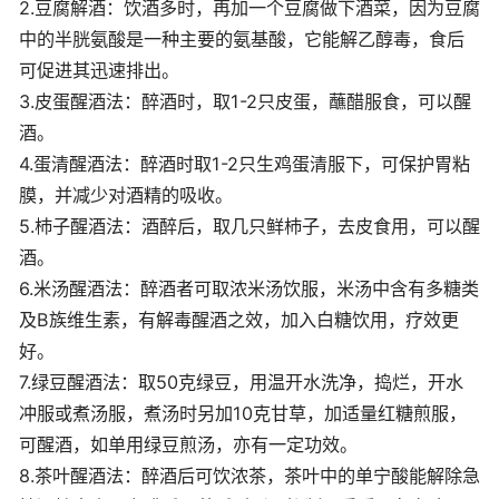
2.豆腐解酒：饮酒多时，再加一个豆腐做下酒菜，因为豆腐
中的半胱氨酸是一种主要的氨基酸，它能解乙醇毒，食后
可促进其迅速排出。
3.皮蛋醒酒法：醉酒时，取1-2只皮蛋，蘸醋服食，可以醒
酒。
4.蛋清醒酒法：醉酒时取1-2只生鸡蛋清服下，可保护胃粘
膜，并减少对酒精的吸收。
5.杮子醒酒法：酒醉后，取几只鲜杮子，去皮食用，可以醒
酒。
6.米汤醒酒法：醉酒者可取浓米汤饮服，米汤中含有多糖类
及B族维生素，有解毒醒酒之效，加入白糖饮用，疗效更
好。
7.绿豆醒酒法：取50克绿豆，用温开水洗净，捣烂，开水
冲服或煮汤服，煮汤时另加10克甘草，加适量红糖煎服，
可醒酒，如单用绿豆煎汤，亦有一定功效。
8.茶叶醒酒法：醉酒后可饮浓茶，茶叶中的单宁酸能解除急