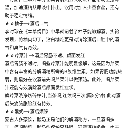
温，加速酒精从尿液中排出。饮用时加入少量食盐，还有
助于稳定情绪。
★☆柚子——>酒后口气
李时珍在《本草纲目》中早就记载了柚子能够解酒。实验
发现，将柚肉切丁，沾白糖吃更是对消除酒后口腔中的酒
气和臭气有奇效。
★☆芹菜汁——>酒后胃肠不适、颜面发红
酒后胃肠不适时，喝些芹菜汁能明显缓解，这是因为芹菜
中含有丰富的分解酒精所需的B族维生素。如果胃肠功能较
弱，则最好在饮酒前先喝芹菜汁以做预防。此外，喝芹菜
汁还能有效消除酒后颜面发红症状。
鲜芹菜洗净切碎榨汁,当茶喝,连续喝三次(隔5分钟),此对酒
后头痛脑胀脸红有特效。
★☆酸奶——>酒后烦躁
蒙古人多豪饮，酸奶正是他们的解酒秘方，一旦酒喝多
了，便喝酸奶，酸奶能保护胃黏膜，延缓酒精吸收。由于