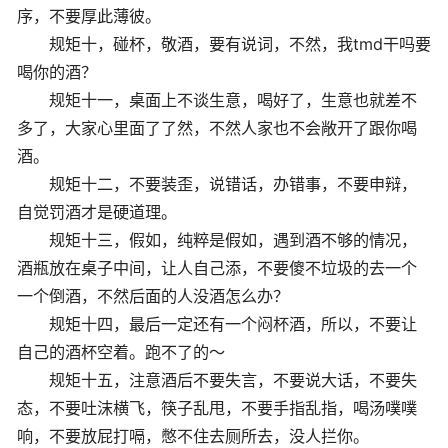
序，不要厚此薄彼。
规矩十，碰杯，敬酒，要有说词，不然，我tmd干吗要
喝你的酒？
规矩十一，桌面上不谈生意，喝好了，生意也就差不
多了，大家心里面了了然，不然人家也不会敞开了跟你喝
酒。
规矩十二，不要装歪，说错话，办错事，不要申辩，
自觉罚酒才是硬道理。
规矩十三，假如，纯粹是假如，遇到酒不够的情况，
酒瓶放在桌子中间，让人自己添，不要傻不垃圾的去一个
一个倒酒，不然后面的人没酒怎么办？
规矩十四，最后一定还有一个闷杯酒，所以，不要让
自己的酒杯空着。跑不了的～
规矩十五，注意酒后不要失言，不要说大话，不要失
态，不要吐沫横飞，筷子乱甩，不要手指乱指，喝汤噗噗
响，不要放屁打嗝，憋不住去厕所去，没人拦你。