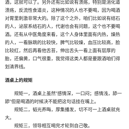
酒，这就可以了。另外还有比如说有溃疡，特别是消化道
溃疡，反流性食道炎，这种情况的人也不要喝，因为喝酒
对胃里刺激非常大的。除了这个之外，咱们比如说有结石
的人，泌尿系结石的人，代谢也会有问题，这个也不要喝
酒。还有从中医角度来看，这个人身体里面有内热，燥热
的人，一看脉跳的比较快，脾气比较燥，血压比较高，脸
比较红，然后再看他舌苔，伸出舌头一看上面有层厚的
胎，还偏黄，口气很重，我觉得这类人都是要跟酒咱们得
划清界线。
酒桌上的规矩
规矩一，酒桌上虽然“感情深，一口闷；感情浅，舔一
舔”但是喝酒的时候决不能把这句话挂在嘴上。
规矩二，韬光养晦，厚集播发，切不可一上酒桌就充
大。
规矩三，领导相互喝完才轮到自己敬。