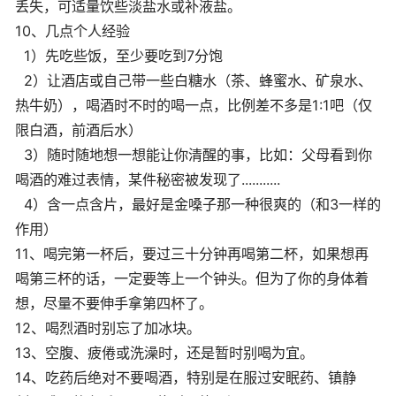
丢失，可适量饮些淡盐水或补液盐。
10、几点个人经验
1）先吃些饭，至少要吃到7分饱
2）让酒店或自己带一些白糖水（茶、蜂蜜水、矿泉水、
热牛奶），喝酒时不时的喝一点，比例差不多是1:1吧（仅
限白酒，前酒后水）
3）随时随地想一想能让你清醒的事，比如：父母看到你
喝酒的难过表情，某件秘密被发现了...........
4）含一点含片，最好是金嗓子那一种很爽的（和3一样的
作用）
11、喝完第一杯后，要过三十分钟再喝第二杯，如果想再
喝第三杯的话，一定要等上一个钟头。但为了你的身体着
想，尽量不要伸手拿第四杯了。
12、喝烈酒时别忘了加冰块。
13、空腹、疲倦或洗澡时，还是暂时别喝为宜。
14、吃药后绝对不要喝酒，特别是在服过安眠药、镇静