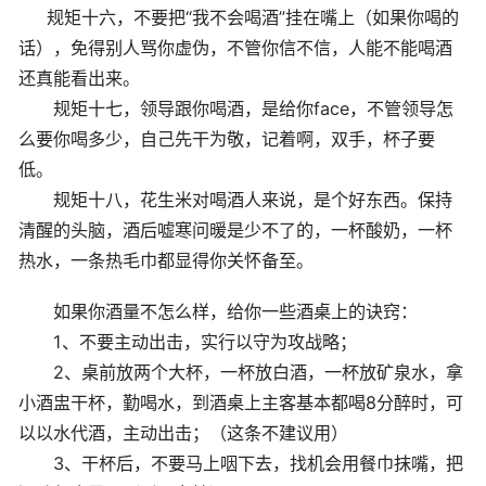
规矩十六，不要把“我不会喝酒”挂在嘴上（如果你喝的
话），免得别人骂你虚伪，不管你信不信，人能不能喝酒
还真能看出来。
规矩十七，领导跟你喝酒，是给你face，不管领导怎
么要你喝多少，自己先干为敬，记着啊，双手，杯子要
低。
规矩十八，花生米对喝酒人来说，是个好东西。保持
清醒的头脑，酒后嘘寒问暖是少不了的，一杯酸奶，一杯
热水，一条热毛巾都显得你关怀备至。
如果你酒量不怎么样，给你一些酒桌上的诀窍：
1、不要主动出击，实行以守为攻战略；
2、桌前放两个大杯，一杯放白酒，一杯放矿泉水，拿
小酒盅干杯，勤喝水，到酒桌上主客基本都喝8分醉时，可
以以水代酒，主动出击；（这条不建议用）
3、干杯后，不要马上咽下去，找机会用餐巾抹嘴，把