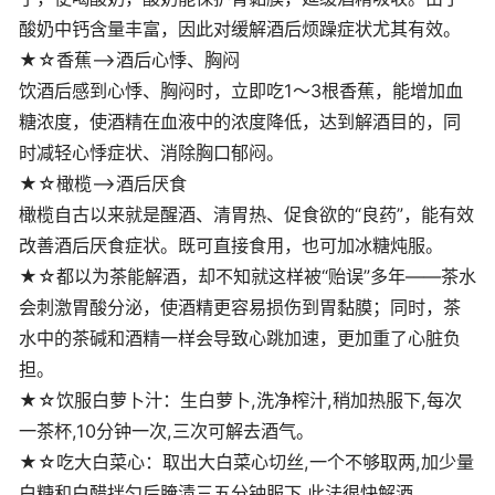
酸奶中钙含量丰富，因此对缓解酒后烦躁症状尤其有效。
★☆香蕉——>酒后心悸、胸闷
饮酒后感到心悸、胸闷时，立即吃1～3根香蕉，能增加血
糖浓度，使酒精在血液中的浓度降低，达到解酒目的，同
时减轻心悸症状、消除胸口郁闷。
★☆橄榄——>酒后厌食
橄榄自古以来就是醒酒、清胃热、促食欲的“良药”，能有效
改善酒后厌食症状。既可直接食用，也可加冰糖炖服。
★☆都以为茶能解酒，却不知就这样被“贻误”多年——茶水
会刺激胃酸分泌，使酒精更容易损伤到胃黏膜；同时，茶
水中的茶碱和酒精一样会导致心跳加速，更加重了心脏负
担。
★☆饮服白萝卜汁：生白萝卜,洗净榨汁,稍加热服下,每次
一茶杯,10分钟一次,三次可解去酒气。
★☆吃大白菜心：取出大白菜心切丝,一个不够取两,加少量
白糖和白醋拌匀后腌渍三五分钟服下,此法很快解酒。