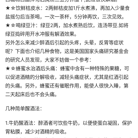
★☆饮鲜桔皮水：2两鲜桔皮加1斤水煮沸，再加入少量食
盐摇匀后当茶喝，一次一茶杯，5分钟再饮，三次见效。
★☆喝绿豆汁：绿豆2两，加水煮熟后饮，连汤带豆.如将
绿豆捣碎用开水冲服有解酒效果。
另外怎么来减少醉酒后引起的头疼，头晕，反胃等症状
呢？下面也介绍几种食物，这是美国国家头痛研究基金会
的研究人员发现，大家不妨做一个参考：
★☆蜂蜜水治酒后头痛：蜂蜜中含有一种特殊的果糖，可
以促进酒精的分解吸收，减轻头痛症状，尤其是红酒引起
的头痛。另外，蜂蜜还有催眠作用，能使人很快入睡，第
二天起床后也不会头痛。
几种简单醒酒法：
1.牛奶醒酒法：醉酒者可饮些牛奶，以便使蛋白凝固，保护
胃粘膜，减少对酒精的吸收。