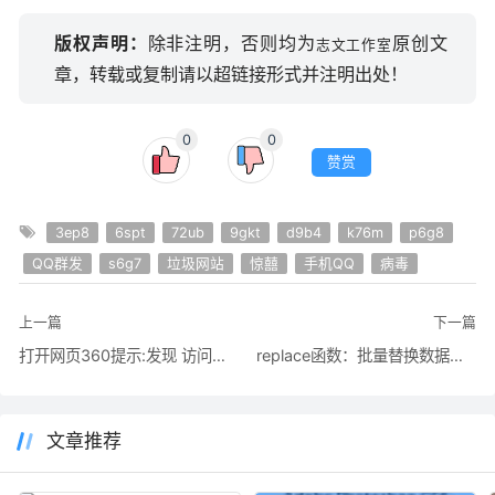
版权声明：
除非注明，否则均为
原创文
志文工作室
章，转载或复制请以超链接形式并注明出处！
0
0
赞赏
3ep8
6spt
72ub
9gkt
d9b4
k76m
p6g8
QQ群发
s6g7
垃圾网站
惊囍
手机QQ
病毒
上一篇
下一篇
打开网页360提示:发现 访问恶意网址：http://safe.sucop.info/k.html
replace函数：批量替换数据库中指定字段内指定字符串参考方法
文章推荐