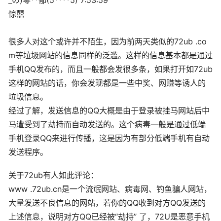
_の)零**郁(5****5) 7:53:59
惊囍
很多人对这个或许并不陌生，因为前两天类似的72ub .co
m等垃圾网站的信息同样的泛滥。这样的信息基本都是通过
手机QQ发布的，而且一般都会发很多条，如果打开如72ub
这样的网站的话，你会发现都是一些中奖、网赚等诱人的
垃圾信息。
经过了解，发送信息的QQ大概是由于登录被挂马网站后中
马遭受到了劫持而自动发送的。这个病毒一般是通过低端
手机登录QQ来进行传播，这是因为有部分低端手机有自动
发送程序。
关于72ub有人如此评论：
www .72ub.cn是一个流氓网站、病毒网、钓鱼骗人网站，
大量发送不良信息的网站，若你的QQ收到对方QQ发送的
上述信息，说明对方QQ已经被“劫持” 了，72U是恶意手机