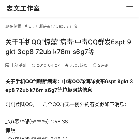
志文工作室
现在位置:
首页
/
电脑基础
/
3ep8
/ 正文
关于手机QQ"惊囍"病毒:中毒QQ群发6spt 9
gkt 3ep8 72ub k76m s6g7等
电脑基础
2010-04-27
7505热度
2评论
关于手机QQ“惊囍”病毒：中毒QQ群满群发布6spt 9gkt 3
ep8 72ub k76m s6g7等垃圾网站信息
刚刚登陆QQ，十几个QQ群无一例外的有类似如下消息：
_の)零**郁(5****5) 1:58:38
惊囍