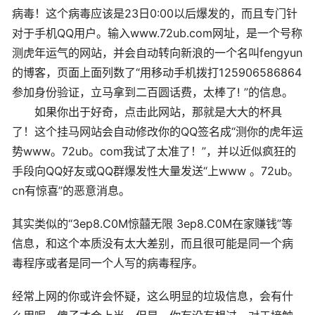
病毒！这个病毒应该是23日0:00以后爆发的，而且专门针
对于手机QQ用户。输入www.72ub.com网址，是一个号称
测虎年运气的网站，并会自动转向新浪的一个名叫fengyun
的博客，页面上面列数了“用移动手机拨打125906586864
参加身份验证，立马拿到二百圆话费，太棒了! ”的信息。
如果你出于好奇，点击此网站，那就是大大的杯具
了！这个挂马网站会自动修改你的QQ签名成“测你的虎年运
势www。72ub。com我试了太准了！”，并以近似疯狂的
手段向QQ好友或QQ群爆发性大量发送“上www 。72ub。
cn有惊喜”的恶意消息。
其实类似的“3ep8.C0M惊囍无限 3ep8.C0M在家赚钱”等
信息，和这个本质没有太大差别，而且很可能是同一个病
毒程序或者是同一个人写的病毒程序。
经常上网的你或许会怀疑，这么明显的垃圾信息，会有什