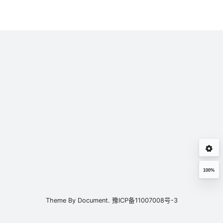
100%
Theme By
Document.
豫ICP备11007008号-3