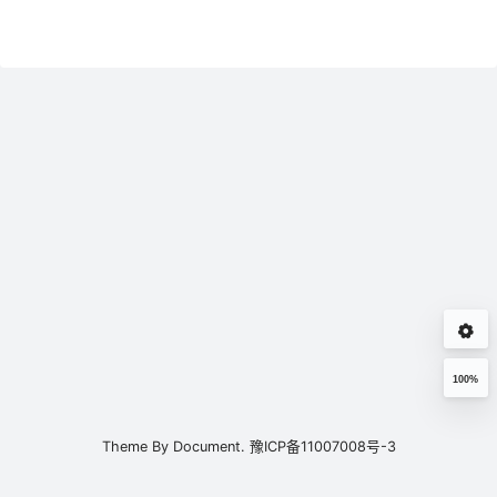
100%
Theme By
Document.
豫ICP备11007008号-3