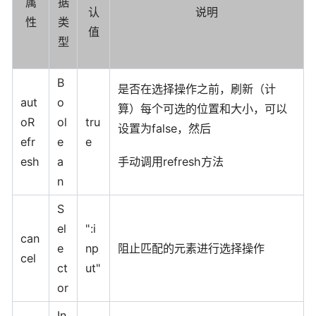
属
据
认
说明
性
类
值
型
B
是否在选择操作之前，刷新（计
aut
o
算）每个可选的位置和大小，可以
oR
ol
tru
设置为false，然后
efr
e
e
手动调用refresh方法
esh
a
n
S
el
":i
can
e
np
阻止匹配的元素进行选择操作
cel
ct
ut"
or
In