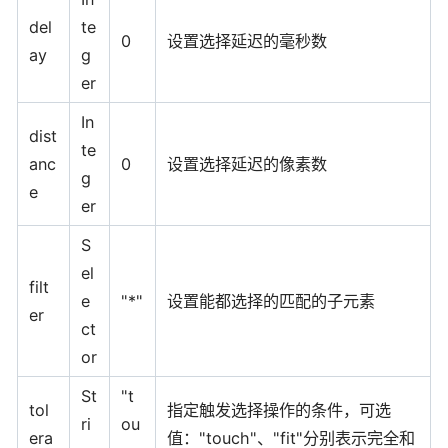
del
te
0
设置选择延迟的毫秒数
ay
g
er
In
dist
te
anc
0
设置选择延迟的像素数
g
e
er
S
el
filt
e
"*"
设置能都选择的匹配的子元素
er
ct
or
St
"t
tol
指定触发选择操作的条件，可选
ri
ou
era
值："touch"、"fit"分别表示完全和