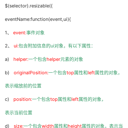
$(selector).resizable({
eventName:function(event,ui){
1、
event:
事件对象
2、
ui:
包含附加信息的
ui
对象，有以下属性：
a)
helper:
一个包含
helper
元素的对象
b)
originalPosition:
一个包含
top
属性和
left
属性的对象，
表示缩放前的位置
c)
position:
一个包含
top
属性和
left
属性的对象，
表示当前位置
d)
size:
一个包含
width
属性和
height
属性的对象，表示当