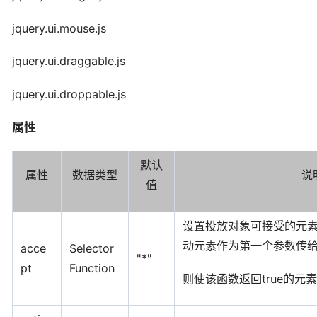
jquery.ui.mouse.js
jquery.ui.draggable.js
jquery.ui.droppable.js
属性
默认
属性
数据类型
说
值
设置投放对象可接受的元
动元素作为第一个参数传
acce
Selector
"*"
pt
Function
则使该函数返回true的元