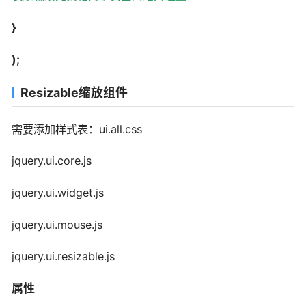
}
);
Resizable缩放组件
需要添加样式表：ui.all.css
jquery.ui.core.js
jquery.ui.widget.js
jquery.ui.mouse.js
jquery.ui.resizable.js
属性