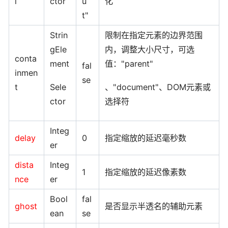
l
ctor
u
化
t"
Strin
限制在指定元素的边界范围
gEle
内，调整大小尺寸，可选
conta
ment
值："parent"
fal
inmen
se
t
Sele
、"document"、DOM元素或
ctor
选择符
Integ
delay
0
指定缩放的延迟毫秒数
er
dista
Integ
1
指定缩放的延迟像素数
nce
er
Bool
fal
ghost
是否显示半透名的辅助元素
ean
se