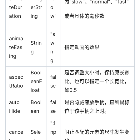
为"slow"、"normal"、"fast"
teDur
erStr
o
ation
ing
w"
或者具体的毫秒数
"s
anima
Strin
wi
teEas
指定动画的效果
g
n
ing
g"
Bool
是否调整大小时，保持原长宽
aspec
fal
eanF
比。也可以指定一个长宽比，
tRatio
se
loat
如0.5
auto
Bool
fal
是否隐藏缩放手柄，直到鼠标
Hide
ean
se
位于该手柄之上时。
":i
cance
Sele
np
阻止匹配的元素的尺寸发生变