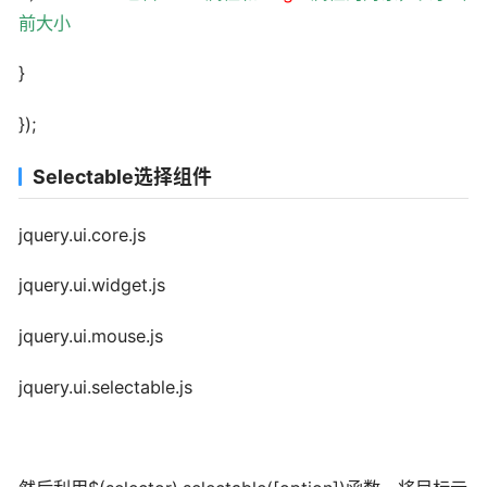
前大小
}
});
Selectable选择组件
jquery.ui.core.js
jquery.ui.widget.js
jquery.ui.mouse.js
jquery.ui.selectable.js