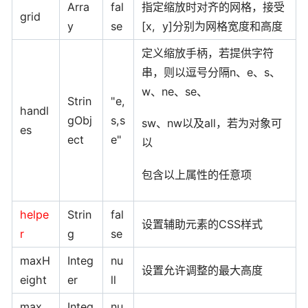
Arra
fal
指定缩放时对齐的网格，接受
grid
y
se
[x, y]分别为网格宽度和高度
定义缩放手柄，若提供字符
串，则以逗号分隔n、e、s、
w、ne、se、
Strin
"e,
handl
gObj
s,s
sw、nw以及all，若为对象可
es
ect
e"
以
包含以上属性的任意项
helpe
Strin
fal
设置辅助元素的CSS样式
r
g
se
maxH
Integ
nu
设置允许调整的最大高度
eight
er
ll
max
Integ
nu