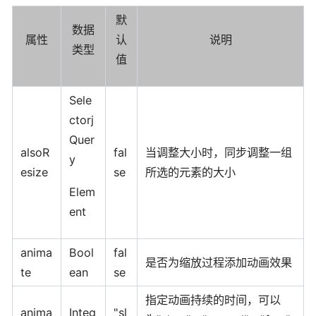
默
数据
属性
认
说明
类型
值
Sele
ctorj
Quer
alsoR
fal
当调整大小时，同步调整一组
y
esize
se
所选的元素的大小
Elem
ent
anima
Bool
fal
是否为缩放过程添加动画效果
te
ean
se
指定动画持续的时间，可以
anima
Integ
"sl