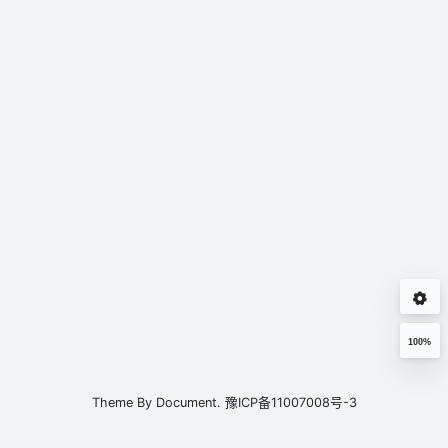
100%
Theme By
Document.
豫ICP备11007008号-3