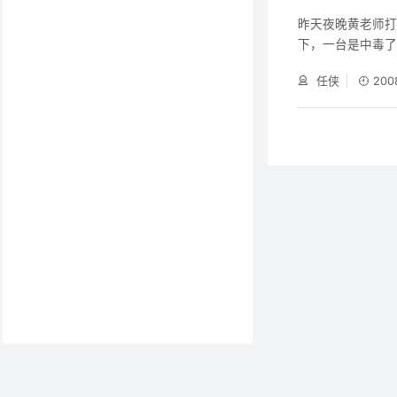
昨天夜晚黄老师
下，一台是中毒
是无法安装。这个
任侠
200
提示“安装程序中
找到原因。原来是一
服务，于是又在