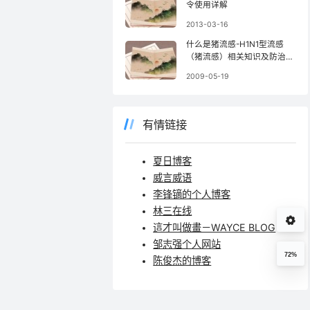
令使用详解
2013-03-16
什么是猪流感-H1N1型流感
（猪流感）相关知识及防治办
法
2009-05-19
有情链接
夏日博客
威言威语
李锋镝的个人博客
林三在线
這才叫做畫－WAYCE BLOG
邹志强个人网站
72%
陈俊杰的博客