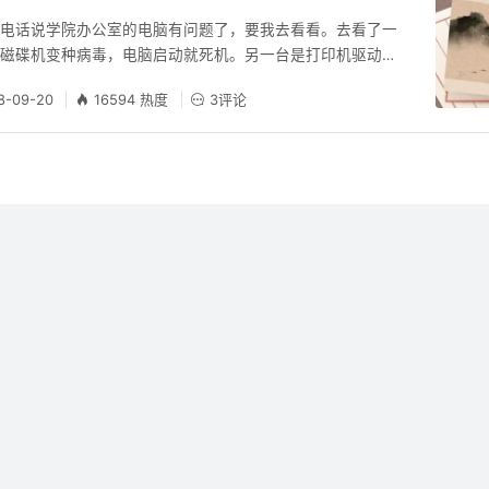
打电话说学院办公室的电脑有问题了，要我去看看。去看了一
了磁碟机变种病毒，电脑启动就死机。另一台是打印机驱动总
是佳能2900 激光打印机，安装驱动在设置端口的时候总是
8-09-20
16594 热度
3评论
断”。弄了半天一直都是这样都不行。后来网上搜素，半天才
项服务print spoonler没有启动。尝试了一下启动不了这个
网上找了一下，原因大概是