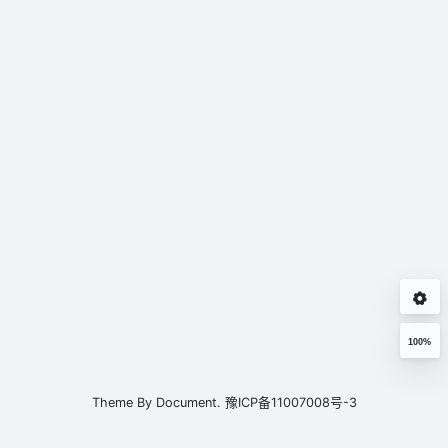
100%
Theme By
Document.
豫ICP备11007008号-3