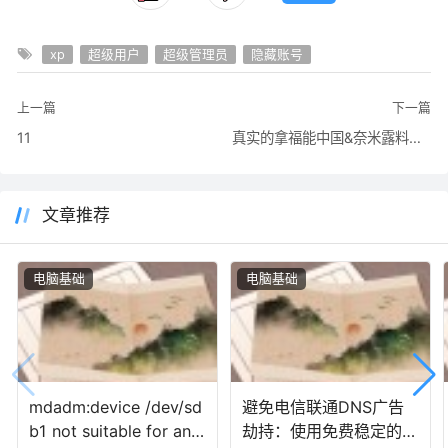
xp
超级用户
超级管理员
隐藏账号
上一篇
下一篇
11
真实的拿福能中国&奈米露料理&嘿组合：周末参与拿福能博主北京聚会@奈米露料理活动记录
文章推荐
电脑基础
电脑基础
mdadm:device /dev/sd
避免电信联通DNS广告
b1 not suitable for any
劫持：使用免费稳定的D