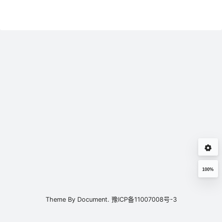
100%
Theme By
Document.
豫ICP备11007008号-3