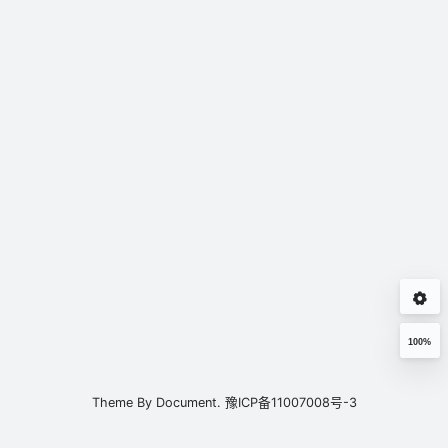
100%
Theme By
Document.
豫ICP备11007008号-3