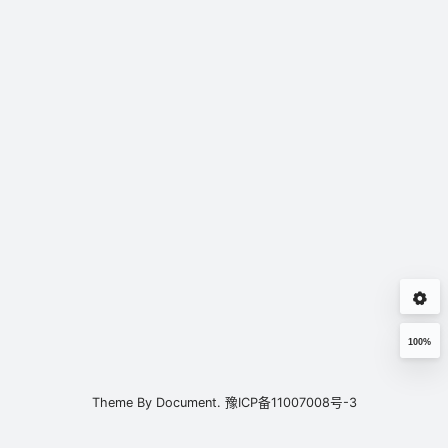
100%
Theme By
Document.
豫ICP备11007008号-3